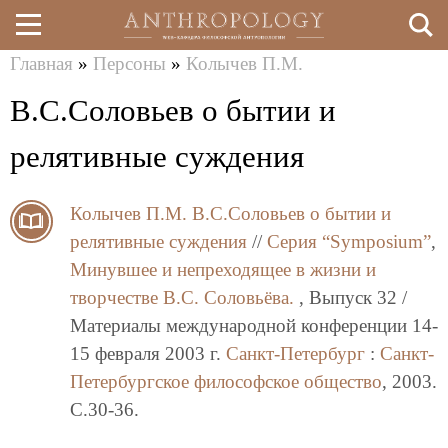
Главная
»
Персоны
»
Колычев П.М.
Перейти
Вы
В.С.Соловьев о бытии и
к
здесь
основному
релятивные суждения
содержанию
Колычев П.М.
В.С.Соловьев о бытии и
релятивные суждения
//
Серия “Symposium”
,
Минувшее и непреходящее в жизни и
творчестве В.С. Соловьёва.
, Выпуск 32 /
Материалы международной конференции 14-
15 февраля 2003 г.
Санкт-Петербург
:
Санкт-
Петербургское философское общество
, 2003.
C.30-36.