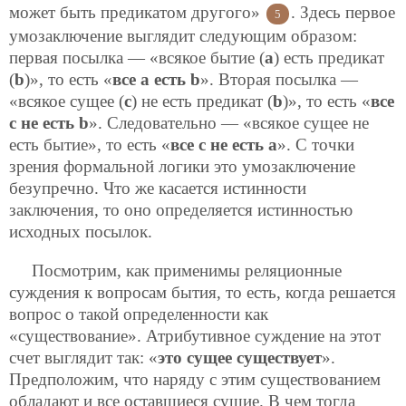
может быть предикатом другого»
. Здесь первое
5
умозаключение выглядит следующим образом:
первая посылка — «всякое бытие (
a
) есть предикат
(
b
)», то есть «
все a есть b
». Вторая посылка —
«всякое сущее (
c
) не есть предикат (
b
)», то есть «
все
c не есть b
». Следовательно — «всякое сущее не
есть бытие», то есть «
все c не есть a
». С точки
зрения формальной логики это умозаключение
безупречно. Что же касается истинности
заключения, то оно определяется истинностью
исходных посылок.
Посмотрим, как применимы реляционные
суждения к вопросам бытия, то есть, когда решается
вопрос о такой определенности как
«существование». Атрибутивное суждение на этот
счет выглядит так: «
это сущее существует
».
Предположим, что наряду с этим существованием
обладают и все оставшиеся сущие. В чем тогда