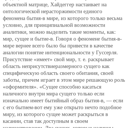
объектной матрице, Хайдеггер настаивает на
онтологической нерасторжимости единого
феномена бытия-в мире, из которого только весьма
условно, для принципиальной возможности
аналитики, можно выделить такие моменты, как:
мир, сущее и бытие-в. Говоря о феномене бытия-в-
мире вернее всего было бы привести в качестве
аналогии понятие интенциональности у Гуссерля.
Присутствие «имеет» свой мир, т. е. раскрывает
область неприсутствиеразмерного сущего как
специфическую область своего обитания, своей
заботы, причем играет в этом мире решающую роль
«оформителя». «Сущее способно касаться
наличного внутри мира сущего только если
изначально имеет бытийный образ бытия-в, — если
с его бытием-вот ему уже открыто нечто подобное
миру, из которого сущее может раскрыться в
касании, став так доступным в своем
наличествовании. Два сущих, которые наличны