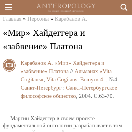
Главная
»
Персоны
»
Карабанов А.
Перейти
Вы
«Мир» Хайдеггера и
к
здесь
основному
«забвение» Платона
содержанию
Карабанов А.
«Мир» Хайдеггера и
«забвение» Платона
//
Альманах «Vita
Cogitans»
,
Vita Cogitans. Выпуск 4.
, №4
Санкт-Петербург
:
Санкт-Петербургское
философское общество
, 2004. C.63-70.
Мартин Хайдеггер в своем проекте
фундаментальной онтологии разрабатывает в том