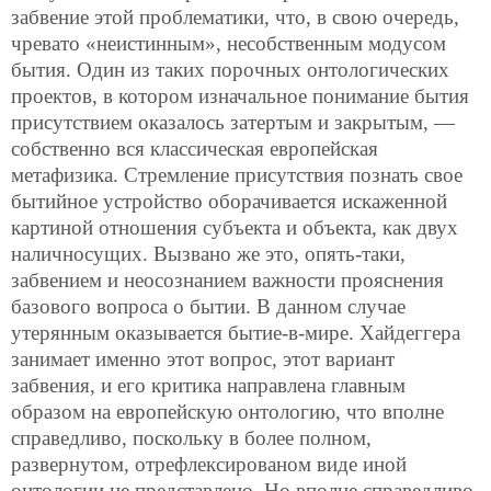
забвение этой проблематики, что, в свою очередь,
чревато «неистинным», несобственным модусом
бытия. Один из таких порочных онтологических
проектов, в котором изначальное понимание бытия
присутствием оказалось затертым и закрытым, —
собственно вся классическая европейская
метафизика. Стремление присутствия познать свое
бытийное устройство оборачивается искаженной
картиной отношения субъекта и объекта, как двух
наличносущих. Вызвано же это, опять-таки,
забвением и неосознанием важности прояснения
базового вопроса о бытии. В данном случае
утерянным оказывается бытие-в-мире. Хайдеггера
занимает именно этот вопрос, этот вариант
забвения, и его критика направлена главным
образом на европейскую онтологию, что
вполне
справедливо, поскольку в более полном,
развернутом, отрефлексированом виде иной
онтологии не представлено. Но вполне справедливо,