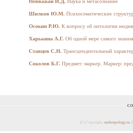
© Издательство
Невважай И.Д.
Наука и метасознание
В сборнике 
Шилков Ю.М.
Психосоматические структу
интерпретацией
проблематичнос
Осокин Р.Ю.
К вопросу об онтологии инди
эту проблему п
Вальденфельса,
Харькина А.Г.
Об одной мере самого знани
Ставцев С.Н.
Трансцендентальный характе
Предислови
Соколов Б.Г.
Предмет: маркер. Маркер: пре
Редакционн
Шестой выпу
относимых к те
толкования тем
собирает на ст
Первую часть э
С
Вопросы, ко
существу «проб
(C) Copyright,
anthropology.ru
2
обсуждения кот