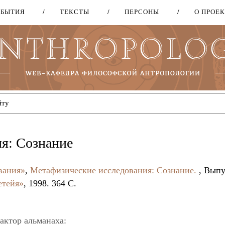
ОБЫТИЯ
ТЕКСТЫ
ПЕРСОНЫ
О ПРОЕ
Перейти
к
основному
содержанию
я: Сознание
вания»
,
Метафизические исследования: Сознание.
, Выпу
етейя»
, 1998. 364 C.
актор альманаха: