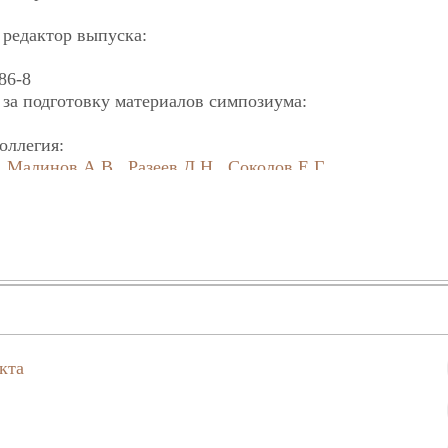
редактор выпуска:
86-8
за подготовку материалов симпозиума:
оллегия:
,
Малинов А.В.
,
Разеев Д.Н.
,
Соколов Е.Г.
 И.С.[/person]
е оформление:
ражает признательность Акционерному Коммерческому 
т-Петербург» за помощь и содействие в издании альма
8.03.1998 г. Подписано в печать 28.03.1998 г. Бумага офс
0Х88 1/16. Печать офсетная. Усл.печ.л. 23. Тираж 400 эк
кта
ригинал-макета заказчика в НИИ химии СПбГУ. 198904, 
рый Петергоф, Университетский пр.2
 Метафизических Исследований