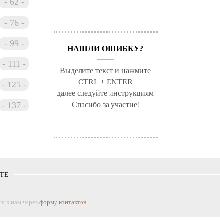
62
ской
76
светить
99
НАШЛИ ОШИБКУ?
 Б.
111
Выделите текст и нажмите
CTRL + ENTER
125
далее следуйте инструкциям
137
Спасибо за участие!
ений,
е» и
ы.
КТЕ
й к
я к нам через
форму контактов
.
еское