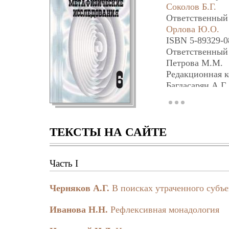
Соколов Б.Г.
Ответственный 
Орлова Ю.О.
ISBN 5-89329-0
Ответственный 
Петрова М.М.
Редакционная к
Багдасарян А.Г.
Корректор:
[person]Кауфман
Художественно
Оршер В.Э.
ТЕКСТЫ НА САЙТЕ
Редакция вы
«МЕНАТЕП Санк
Часть I
Сдано в набор 1
Формат бумаги 6
Черняков А.Г.
В поисках утраченного субъе
Отпечатано с о
Петербург, Ста
Иванова Н.Н.
Рефлексивная монадология
© Лаборатория