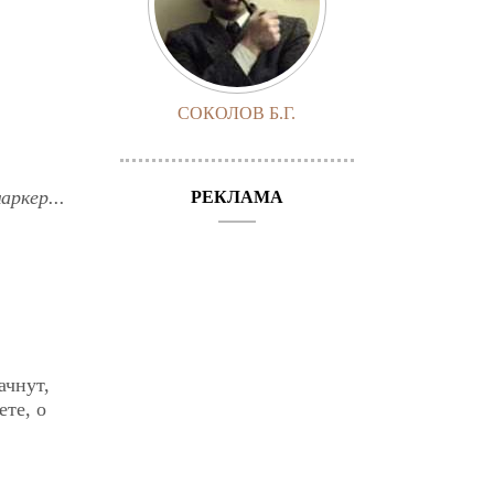
СОКОЛОВ Б.Г.
ркер...
РЕКЛАМА
ачнут,
ете, о