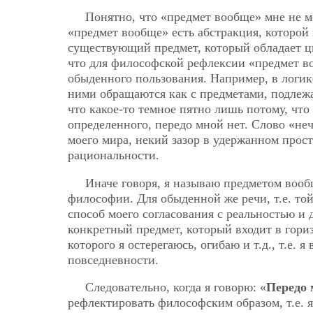
Понятно, что «предмет вообще» мне не 
«предмет вообще» есть абстракция, которой
существующий предмет, который обладает цве
что для философской рефлексии «предмет во
обыденного пользования. Например, в логик
ними обращаются как с предметами, подлеж
что какое-то темное пятно лишь потому, что
определенного, передо мной нет. Слово «не
моего мира, некий зазор в удержанном про
рациональности.
Иначе говоря, я называю предметом воо
философии. Для обыденной же речи, т.е. то
способ моего согласования с реальностью и 
конкретный предмет, который входит в гори
которого я остерегаюсь, огибаю и т.д., т.е.
повседневности.
Следовательно, когда я говорю: «
Передо 
рефлектировать философским образом, т.е. 