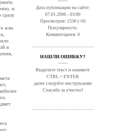
ержать
Дата публикации на сайте:
енно, и
07.01.2006 - 03:00
о сразу
Просмотров:
1530 (+0)
те или
Популярность:
а,
Комментариев:
0
вило
ой в
ения,
НАШЛИ ОШИБКУ?
Выделите текст и нажмите
CTRL + ENTER
мета
далее следуйте инструкциям
ет,
Спасибо за участие!
аиболее
ого
дмет
есь
рот.