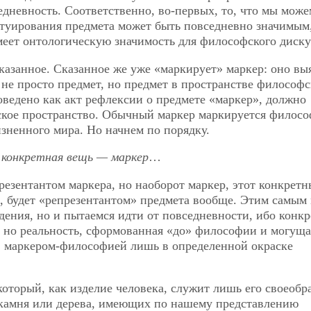
едневность. Соответственно, во-первых, то, что мы може
туирования предмета может быть повседневно значимым,
еет онтологическую значимость для философского диску
сказанное. Сказанное же уже «маркирует» маркер: оно вы
не просто предмет, но предмет в пространстве философ
оведено как акт рефлексии о предмете «маркер», должно
ское пространство. Обычный
маркер маркируется филос
зненного мира. Но начнем по порядку.
 конкретная вещь — маркер
…
резентантом маркера, но наоборот маркер, этот конкретн
, будет «репрезентантом» предмета вообще. Этим самым
дения, но и пытаемся идти от повседневности, ибо конкр
 но реальность, сформованная «до» философии и могуща
 маркером-философией лишь в определенной окраске
который, как изделие человека, служит лишь его своеоб
, камня или дерева, имеющих по нашему представлению