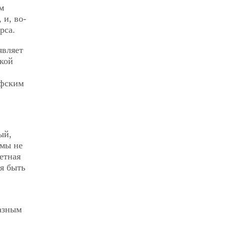
м
 и, во-
рса.
являет
ской
офским
ый,
 мы не
етная
я быть
разным