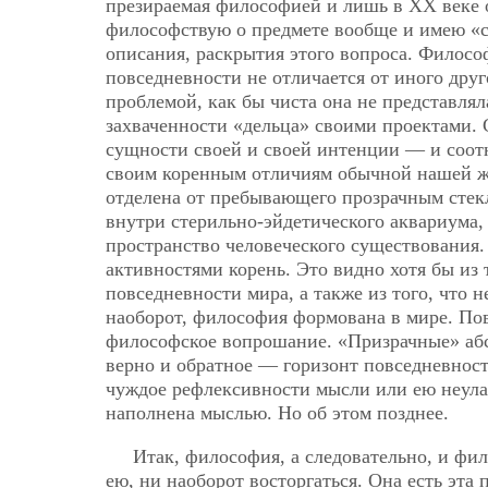
презираемая философией и лишь в ХХ веке о
философствую о предмете вообще и имею «св
описания, раскрытия этого вопроса. Филосо
повседневности не отличается от иного дру
проблемой, как бы чиста она не представля
захваченности «дельца» своими проектами. 
сущности своей и своей интенции — и соот
своим коренным отличиям обычной нашей жи
отделена от пребывающего прозрачным стекл
внутри стерильно-эйдетического аквариума,
пространство человеческого существования.
активностями корень. Это видно хотя бы из 
повседневности мира, а также из того, что
наоборот, философия формована в мире. Пов
философское вопрошание. «Призрачные» абс
верно и обратное — горизонт повседневности
чуждое рефлексивности мысли или ею неула
наполнена мыслью. Но об этом позднее.
Итак, философия, а следовательно, и фил
ею, ни наоборот восторгаться. Она есть эта