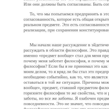
Или они должны быть согласованы. Быть сог
То, что мы попытаемся предпринять в это
согласованность, которое есть общая открыт
реальном предмете. Это есть согласованност
реализации, при сохранении конституирова
Мы начали наше рассуждение в эйдетиче
рассуждать в области философии. Это правд
именно «предмет вообще» стал для меня пр
почему меня заботит философия, и почему м
философии? Если бы я не принимал это как не
моим делом, то я вряд ли бы стал это предп
необходимо событийно, как то, что является
оставаться в той же ситуации. Причины мож
вообще», предмет, ставший предметом фило
горизонте философии те же свойства, что и
заботы, но все же
заботы
. Я озабочен предм
повседневности. Это не значит, что повсед