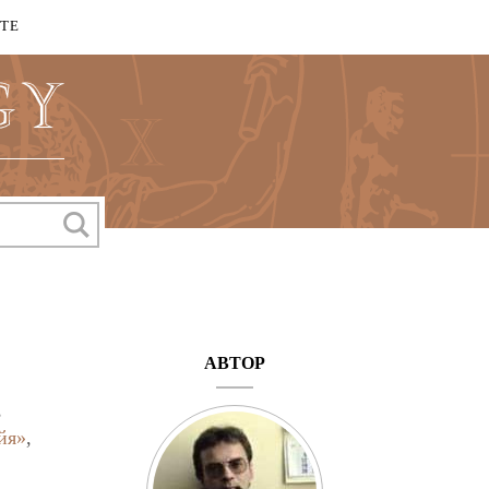
КТЕ
АВТОР
,
йя»
,