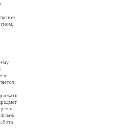
?
гласие-
етном,
чему
:
» в
ляется
должать
предмет
рсе и
офской
забота