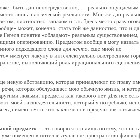
может быть дан непосредственно, — реально ощущаемым
 место лишь в логической реальности. Мне же дан реальн
том, плотностью, запахом и т.п. Здесь место сразу огов
обще» может, конечно, стать той же данностью, что и дл
е Гегеля понятия «обладают» реальным существованием, т
ащими оперированию. Предметом вообще я могу назвать 
 иного подходящего слова для
нечто
, еще мной не
что» именует лакуну в интеллектуально выстроенном гор
странстве, выполняющий роль иррационального сцеплени
бще некую абстракцию, которая принадлежит по праву им
й речи, которая обслуживает мою обычную жизнь, и котор
другими людьми, предмета как такового нет. Для нее есть
зонт моей жизнедеятельности, который я потребляю, исп
 я всегда имею нечто, что заключено в пределы так называе
мной предмет
» — то говорю я это лишь потому, что пыт
я уже помещен в интеллектуальное пространство филосо