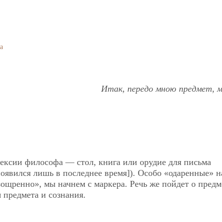
а
Итак, передо мною предмет, ма
ексии философа — стол, книга или орудие для письма
появился лишь в последнее время]). Особо «одаренные» н
ощренно», мы начнем с маркера. Речь же пойдет о предм
 предмета и сознания.