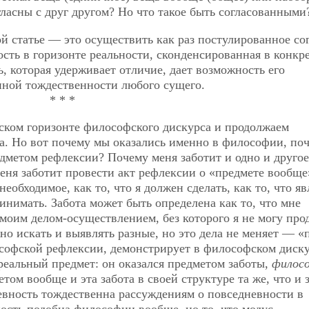
ласны с друг другом? Но что такое быть согласованными
й статье — это осуществить как раз постулированное со
ость в горизонте реальности, сконденсированная в конкр
ь, которая удерживает отличие, дает возможность его
нной тождественности любого сущего.
* * *
ском горизонте философского дискурса и продолжаем
а. Но вот почему мы оказались именно в философии, по
едметом
рефлексии? Почему меня заботит и одно и другое
еня заботит провести акт рефлексии о «предмете вообще
обходимое, как то, что я должен сделать, как то, что яв
ринимать. Забота может быть определена как то, что мне
 моим делом-осуществлением, без которого я не могу про
но искать и выявлять разные, но это дела не меняет — «
софской рефлексии, демонстрирует в философском диску
 реальный предмет: он оказался предметом заботы,
филос
етом вообще и эта забота в своей структуре та же, что и 
невность тождественна рассуждениям о повседневности в