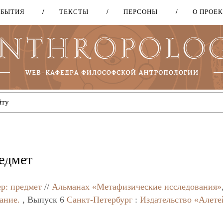
ОБЫТИЯ
ТЕКСТЫ
ПЕРСОНЫ
О ПРОЕ
Перейти
к
основному
содержанию
едмет
р: предмет
//
Альманах «Метафизические исследования»
ание.
, Выпуск 6
Санкт-Петербург
:
Издательство «Алете