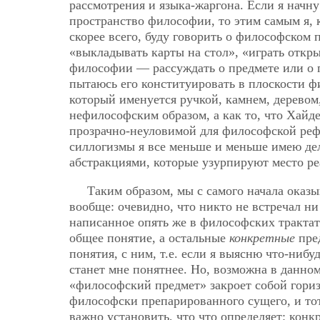
рассмотрения и языка-жаргона. Если я начну
пространство философии, то этим самым я, 
скорее всего, буду говорить о философском п
«выкладывать карты на стол», «играть откр
философии — рассуждать о предмете или о 
пытаюсь его конституировать в плоскости фи
который именуется ручкой, камнем, деревом,
нефилософским образом, а как то, что Хайде
прозрачно-неуловимой для философской реф
силлогизмы я все меньше и меньше имею де
абстракциями, которые узурпируют место р
Таким образом, мы с самого начала оказ
вообще: очевидно, что никто не встречал ни 
написанное опять же в философских трактата
общее понятие, а остальные
конкретные
пред
понятия, с ним, т.е. если я выясню что-ниб
станет мне понятнее. Но, возможна в данно
«философский предмет» закроет собой гори
философски препарированного сущего, и то
важно установить, что что определяет: конк