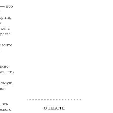
 — ибо
о
орить,
я
.е. с
разве
изонте
я
енно
ая есть
ользую,
мой
аюсь
О ТЕКСТЕ
фского