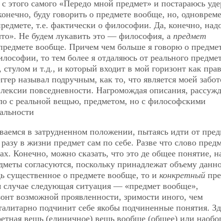
 с этого самого «Передо мной предмет» и постараюсь уд
конечно,
буду говорить о предмете вообще, но, одноврем
редмете, т.е. фактически о философии. Да, конечно, над
ыто». Не будем лукавить это — философия, а
предмет
предмете вообще. Причем чем больше я говорю о предме
лософии, то тем более я отдаляюсь от реального предмет
 стулом и т.д., и который входит в мой горизонт как пра
ггер называл подручным, как то, что является моей забот
лексии повседневности. Нагромождая описания, рассужд
ло с реальной вещью, предметом, но с философскими
еальности
ываемся в затрудненном положении, пытаясь идти от пред
разу в жизни предмет сам по себе. Разве что слово предм
х. Конечно, можно сказать, что это де общее понятие, н
меты согласуются, поскольку принадлежат объему данн
удь существенное о предмете вообще, то и
конкретный
пре
м случае следующая ситуация — «предмет вообще»,
зонт возможной проявленности, зримости иного, чем
талитарно подчинит себе якобы подчиненные понятия. Зд
ретная вещь (единичное) вещь вообще (общее) или наобо