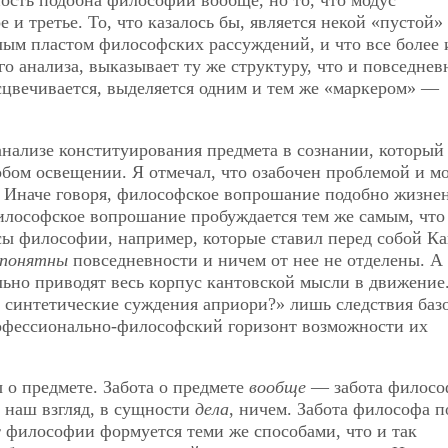
ость подобна философии вообще, но то, что модус
 и третье. То, что казалось бы, является некой «пустой»
елым пластом философских рассуждений, и что все более 
го анализа, выказывает ту же структуру, что и повседнев
сцвечивается, выделяется одним и тем же «маркером» —
анализе конституирования предмета в сознании, который
бом освещении. Я отмечал, что озабочен проблемой и м
и. Иначе говоря, философское вопрошание подобно жизне
илософское вопрошание пробуждается тем же самым, что
сы философии, например, которые ставил перед собой К
понятны
повседневности и ничем от нее не отделены. А
ельно приводят весь корпус кантовской мысли в движение
синтетические суждения априори?» лишь следствия баз
офессионально-философский горизонт возможности их
 о предмете. Забота о предмете
вообще
— забота филосо
а наш взгляд, в сущности
дела
, ничем. Забота философа п
т
философии формуется теми же способами, что и так