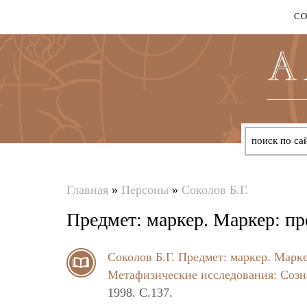
С
Главная
»
Персоны
»
Соколов Б.Г.
Вы
Предмет: маркер. Маркер: пр
здесь
Соколов Б.Г.
Предмет: маркер. Марке
Метафизические исследования: Созн
1998. C.137.