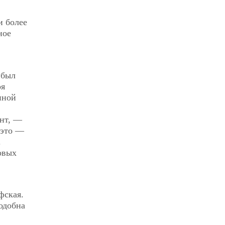
и более
ное
 был
оя
нной
ант, —
 это —
.
овых
фская.
одобна