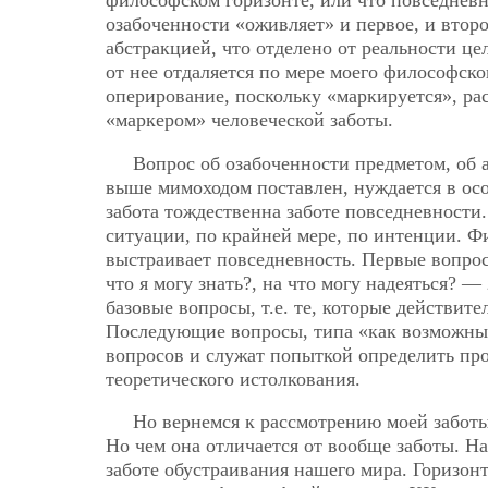
философском горизонте, или что повседневн
озабоченности «оживляет» и первое, и второе
абстракцией, что отделено от реальности ц
от нее отдаляется по мере моего философско
оперирование, поскольку «маркируется», ра
«маркером» человеческой заботы.
Вопрос об озабоченности предметом, об 
выше мимоходом поставлен, нуждается в осо
забота тождественна заботе повседневност
ситуации, по крайней мере, по интенции. Ф
выстраивает повседневность. Первые вопро
что я могу знать?, на что могу надеяться? —
базовые вопросы, т.е. те, которые действит
Последующие вопросы, типа «как возможны 
вопросов и служат попыткой определить пр
теоретического истолкования.
Но вернемся к рассмотрению моей заботы
Но чем она отличается от вообще заботы. Н
заботе обустраивания нашего мира. Горизон