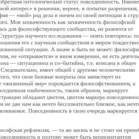
бретшая онтологический статус повседневность. Наконе
ой интерес» в решении, вернее, в попытке разрешения,
фия — «мой» род дела и ничем по своей интенции в стру
гого. Моя захваченность как захваченность философской
лась для философствующего сообщества, не разнится от
Структура научного исследования — опять повторюсь: п
ношения его с научным сообществом и миром тождестве
зненной ситуации. А иначе и быть не может: философи
ом, не «открывается» в ином измерении, не есть деятел
 она — ситуационна и со–бытийна, т.е. вписана в общее
 Следовательно, имеет общий с другими человеческими
того, что свои базовые вопросы она заимствует из
 не «жизненный мир» порождается философствованием, а
седневная озабоченность, таким образом, маркирует
тракции обладают цветом, цветом маркера повседневнос
 не дан нам как нечто бессознательно близкое, как нечт
вливаемое. Повседневность в свою очередь маркируется
ософская рефлексия, — та же жизнь и не стоит ни прене
 повседневность и поэтому может быть репрезентантом