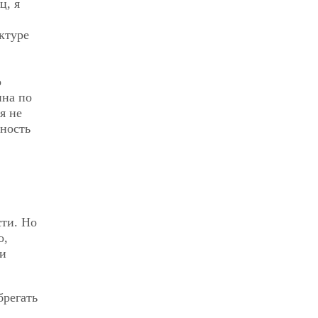
ц, я
ктуре
о
нна по
я не
ьность
ти. Но
о,
 и
брегать