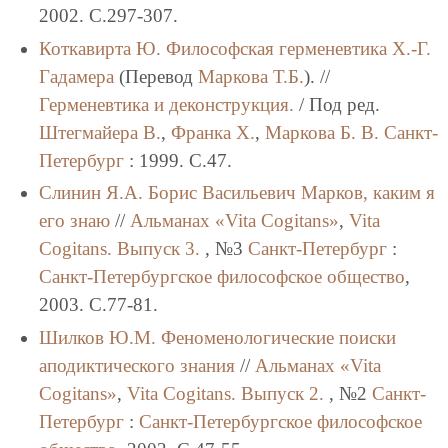
2002. C.297-307.
Коткавирта Ю.
Философская герменевтика Х.-Г.
Гадамера
(Перевод
Маркова Т.Б.
). //
Герменевтика и деконструкция.
/ Под ред.
Штегмайера В.
,
Франка Х.
,
Маркова Б. В.
Санкт-
Петербург
: 1999. C.47.
Слинин Я.А.
Борис Васильевич Марков, каким я
его знаю
//
Альманах «Vita Cogitans»
,
Vita
Cogitans. Выпуск 3.
, №3
Санкт-Петербург
:
Санкт-Петербургское философское общество
,
2003. C.77-81.
Шилков Ю.М.
Феноменологические поиски
аподиктического знания
//
Альманах «Vita
Cogitans»
,
Vita Cogitans. Выпуск 2.
, №2
Санкт-
Петербург
:
Санкт-Петербургское философское