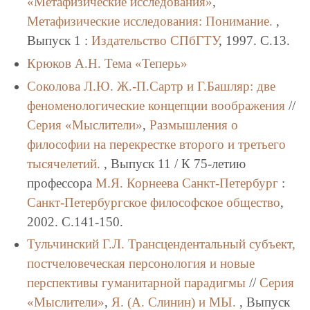
«Метафизические исследования»
,
Метафизические исследования: Понимание.
,
Выпуск 1 :
Издательство СПбГТУ
, 1997. C.13.
Крюков А.Н.
Тема «Теперь»
Соколова Л.Ю.
Ж.-П.Сартр и Г.Башляр: две
феноменологические концепции воображения
//
Серия «Мыслители»
,
Размышления о
философии на перекрестке второго и третьего
тысячелетий.
, Выпуск 11 / К 75-летию
профессора
М.Я. Корнеева
Санкт-Петербург
:
Санкт-Петербургское философское общество
,
2002. C.141-150.
Тульчинский Г.Л.
Трансцендентальный субъект,
постчеловеческая персонология и новые
перспективы гуманитарной парадигмы
//
Серия
«Мыслители»
,
Я. (А. Слинин) и МЫ.
, Выпуск