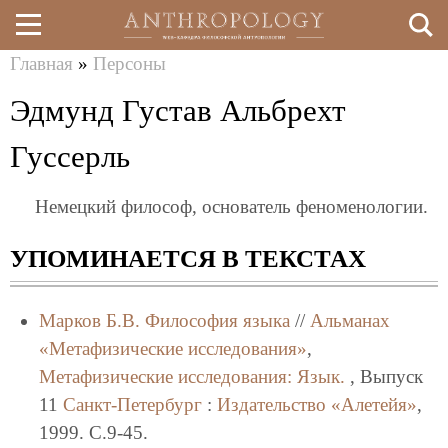
Главная
»
Персоны
Перейти
Вы
Эдмунд Густав Альбрехт
к
здесь
основному
Гуссерль
содержанию
Немецкий философ, основатель феноменологии.
УПОМИНАЕТСЯ В ТЕКСТАХ
Марков Б.В.
Философия языка
//
Альманах
«Метафизические исследования»
,
Метафизические исследования: Язык.
, Выпуск
11
Санкт-Петербург
:
Издательство «Алетейя»
,
1999. C.9-45.