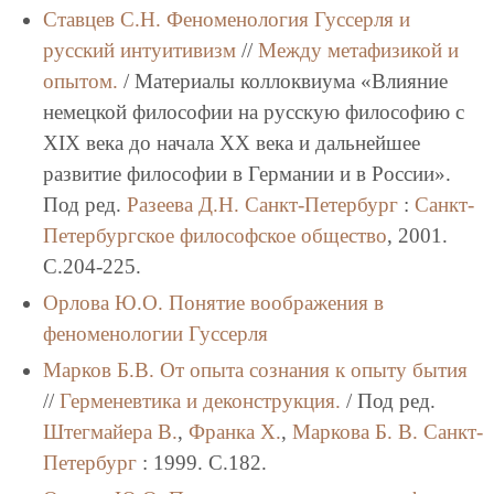
Ставцев С.Н.
Феноменология Гуссерля и
русский интуитивизм
//
Между метафизикой и
опытом.
/ Материалы коллоквиума «Влияние
немецкой философии на русскую философию с
XIX века до начала XX века и дальнейшее
развитие философии в Германии и в России».
Под ред.
Разеева Д.Н.
Санкт-Петербург
:
Санкт-
Петербургское философское общество
, 2001.
C.204-225.
Орлова Ю.О.
Понятие воображения в
феноменологии Гуссерля
Марков Б.В.
От опыта сознания к опыту бытия
//
Герменевтика и деконструкция.
/ Под ред.
Штегмайера В.
,
Франка Х.
,
Маркова Б. В.
Санкт-
Петербург
: 1999. C.182.