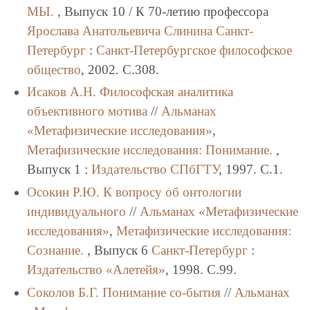
МЫ.
, Выпуск 10 / К 70-летию профессора
Ярослава Анатольевича Слинина
Санкт-
Петербург
:
Санкт-Петербургское философское
общество
, 2002. C.308.
Исаков А.Н.
Философская аналитика
объективного мотива
//
Альманах
«Метафизические исследования»
,
Метафизические исследования: Понимание.
,
Выпуск 1 :
Издательство СПбГТУ
, 1997. C.1.
Осокин Р.Ю.
К вопросу об онтологии
индивидуального
//
Альманах «Метафизические
исследования»
,
Метафизические исследования:
Сознание.
, Выпуск 6
Санкт-Петербург
:
Издательство «Алетейя»
, 1998. C.99.
Соколов Б.Г.
Понимание со-бытия
//
Альманах