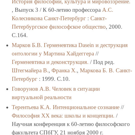
История философии, культура и мировоззрение.
, Выпуск 3 / К 60-летию профессора
А.С.
Колесникова
Санкт-Петербург
:
Санкт-
Петербургское философское общество
, 2000.
C.164.
Марков Б.В.
Герменевтика Dasein и деструкция
онтологии у Мартина Хайдеггера
//
Герменевтика и деконструкция.
/ Под ред.
Штегмайера В.
,
Франка Х.
,
Маркова Б. В.
Санкт-
Петербург
: 1999. C.10.
Говорунов А.В.
Человек в ситуации
виртуальной реальности
Терентьева К.А.
Интенциональное сознание
//
Философия XX века: школы и концепции.
/
Научная конференция к 60-летию философского
факультета СПбГУ, 21 ноября 2000 г.