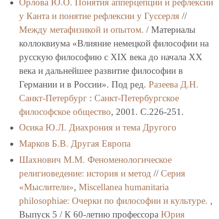
Орлова Ю.О.
Понятия апперцепции и рефлексии
у Канта и понятие рефлексии у Гуссерля
//
Между метафизикой и опытом.
/ Материалы
коллоквиума «Влияние немецкой философии на
русскую философию с XIX века до начала XX
века и дальнейшее развитие философии в
Германии и в России». Под ред.
Разеева Д.Н.
Санкт-Петербург
:
Санкт-Петербургское
философское общество
, 2001. C.226-251.
Осика Ю.Л.
Диахрония и тема Другого
Марков Б.В.
Другая Европа
Шахнович М.М.
Феноменологическое
религиоведение: история и метод
//
Серия
«Мыслители»
,
Miscellanea humanitaria
philosоphiae: Очерки по философии и культуре.
,
Выпуск 5 / К 60-летию профессора
Юрия