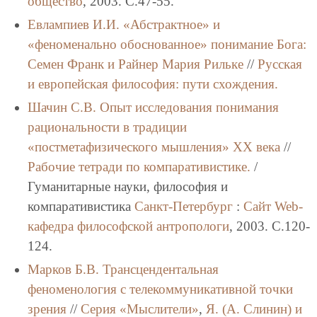
общество
, 2003. C.47-55.
Евлампиев И.И.
«Абстрактное» и
«феноменально обоснованное» понимание Бога:
Семен Франк и Райнер Мария Рильке
//
Русская
и европейская философия: пути схождения.
Шачин С.В.
Опыт исследования понимания
рациональности в традиции
«постметафизического мышления» ХХ века
//
Рабочие тетради по компаративистике.
/
Гуманитарные науки, философия и
компаративистика
Санкт-Петербург
:
Сайт Web-
кафедра философской антропологи
, 2003. C.120-
124.
Марков Б.В.
Трансцендентальная
феноменология с телекоммуникативной точки
зрения
//
Серия «Мыслители»
,
Я. (А. Слинин) и