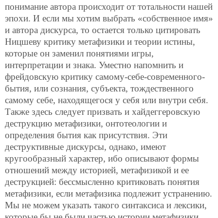
понимание автора происходит от тотальности нашей
эпохи. И если мы хотим выбрать «собственное имя»
и автора дискурса, то остается только цитировать
Ницшеву критику метафизики и теории истины,
которые он заменил понятиями игры,
интерпретации и знака. Уместно напомнить и
фрейдовскую критику самому-себе-современного-
бытия, или сознания, субъекта, тождественного
самому себе, находящегося у себя или внутри себя.
Также здесь следует призвать и хайдеггеровскую
деструкцию метафизики, онтотеологии и
определения бытия как присутствия. Эти
деструктивные дискурсы, однако, имеют
кругообразный характер, ибо описывают формы
отношений между историей, метафизикой и ее
деструкцией: бессмысленно критиковать понятия
метафизики, если метафизика подлежит устранению.
Мы не можем указать такого синтаксиса и лексики,
которые бы не были частью истории метафизики,