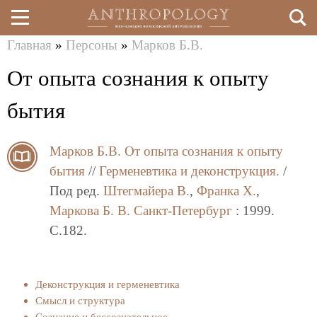
Главная
»
Персоны
»
Марков Б.В.
Перейти
Вы
От опыта сознания к опыту
к
здесь
основному
бытия
содержанию
Марков Б.В.
От опыта сознания к опыту
бытия
//
Герменевтика и деконструкция.
/
Под ред.
Штегмайера В.
,
Франка Х.
,
Маркова Б. В.
Санкт-Петербург
: 1999.
C.182.
Деконструкция и герменевтика
Смысл и структура
Сознание и бессознательное