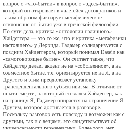
вопрос о «что-бытии» в вопрос о «здесь-бытии»,
который он открывает в «алетейе» досократиков и
таким образом фиксирует метафизическое
отклонение от бытия уже в греческой философии.
По сути дела, критика «онтологии наличного»
Хайдеггера — это то же, что и критика «метафизики
настоящего» у Деррида. Гадамер солидаризуется с
поздним Хайдеггером, который понимал Dasein как
«самоговорящее бытие». Он считает также, что
Хайдеггер делает акцент не на «собственное», а на
совместное бытие, т.е. ориентируется не на Я, а на
Другого и этим преодолевает установку
трансцендентального субъективизма. В отличие от
опыта смерти, на который ссылался Хайдеггер, как
на границу Я, Гадамер опирается на ограничение Я
Другим, которое достигается в разговоре.
Поскольку разговор есть повсюду и возможен как с
другими, так и с вещами, это свидетельствует об
универсальности герменевтики. Более того, нет