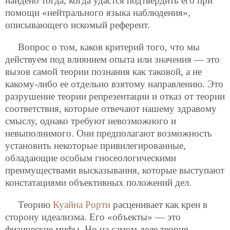
найдено тогда, когда удастся подтвердить его при
помощи «нейтрального языка наблюдения»,
описывающего искомый референт.
Вопрос о том, каков критерий того, что мы
действуем под влиянием опыта или значения — это
вызов самой теории познания как таковой, а не
какому-либо ее отдельно взятому направлению. Это
разрушение теории репрезентации и отказ от теории
соответствия, которые отвечают нашему здравому
смыслу, однако требуют невозможного и
невыполнимого. Они предполагают возможность
установить некоторые привилегированные,
обладающие особым гносеологическими
преимуществами высказывания, которые выступают
констатациями объективных положений дел.
Теорию
Куайна
Рорти
расценивает как крен в
сторону идеализма. Его «объекты» — это
физические мифы. Но на самом деле теория