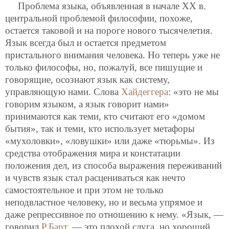
Проблема языка, объявленная в начале ХХ в.
центральной проблемой философии, похоже,
остается таковой и на пороге нового тысячелетия.
Язык всегда был и остается предметом
пристального внимания человека. Но теперь уже не
только философы, но, пожалуй, все пишущие и
говорящие, осознают язык как систему,
управляющую нами. Слова
Хайдеггера
: «это не мы
говорим языком, а язык говорит нами»
принимаются как теми, кто считают его «домом
бытия», так и теми, кто использует метафоры
«мухоловки», «ловушки» или даже «тюрьмы». Из
средства отображения мира и констатации
положения дел, из способа выражения переживаний
и чувств язык стал расцениваться как нечто
самостоятельное и при этом не только
неподвластное человеку, но и весьма упрямое и
даже репрессивное по отношению к нему. «Язык, —
говорил
Р.Барт
, — это плохой слуга, но хороший