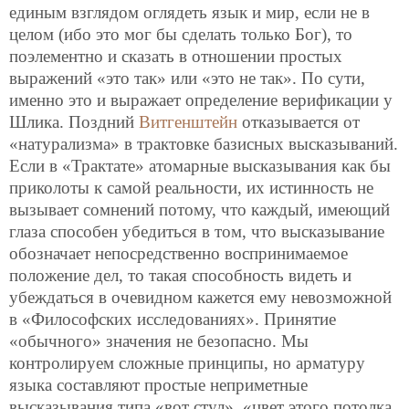
единым взглядом оглядеть язык и мир, если не в
целом (ибо это мог бы сделать только Бог), то
поэлементно и сказать в отношении простых
выражений «это так» или «это не так». По сути,
именно это и выражает определение верификации у
Шлика. Поздний
Витгенштейн
отказывается от
«натурализма» в трактовке базисных высказываний.
Если в «Трактате» атомарные высказывания как бы
приколоты к самой реальности, их истинность не
вызывает сомнений потому, что каждый, имеющий
глаза способен убедиться в том, что высказывание
обозначает непосредственно воспринимаемое
положение дел, то такая способность видеть и
убеждаться в очевидном кажется ему невозможной
в «Философских исследованиях». Принятие
«обычного» значения не безопасно. Мы
контролируем сложные принципы, но арматуру
языка составляют простые неприметные
высказывания типа «вот стул», «цвет этого потолка