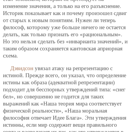
изменение значения, а только на его разъяснение.
Историк показывает как и почему произошел сдвиг
от старых к новым понятиям. Нужен ли теперь
философ, которому уже больше ничего не остается
делать, как только признать его «рациональным».
Но это нельзя сделать без «инварианта значений», и
таким
образом сохраняется кантовская априорная
схема.
Дэвидсон
увязал атаку на репрезентацию с
истиной. Прежде всего, он указал, что определение
истины как образа (адекватной репрезентации)
подходит для бесспорных утверждений типа: «снег
бел», но совершенно не годится для таких
выражений как «Наша теория мира соответствует
физической реальности», «Наша моральная
философия отвечает Идее Блага». Эти утверждения
истинны, если мир содержит вещи правильного
сорта и располагает их так, как это утверждается в