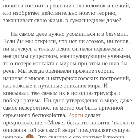
новизна состоит в решении головоломок и всякий,
кто изобретает действительно новую
теорию,
заканчивает свою жизнь в сумасшедшем доме?
На самом деле нужно усомниться и в безумии.
Если бы мы открыли, что нет ни атомов, ни генов,
ни молекул, а только некие сигналы подаваемые
невидимы существом, манипулирующим учеными,
то о потере контакта с миром при этом не шла бы
речь. Мы всегда оценивали прежние теории,
начиная с мифов и натурфилософских построений,
как ложные и путанные описания мира. И
вписывали тем самым их в историю триумфа и
победы разума. Ни одно утверждение о мире, даже
самое невероятное, не могло бы быть причиной
серьезного беспокойства.
Рорти
делает
предположение: «Может быть это понятие ‘плохого
описания той же самой вещи’ представляет сущую
чепуху»
. Это связано с его критикой теории
1