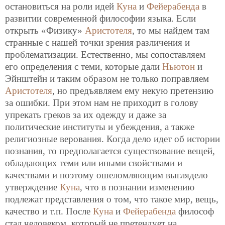
остановиться на роли идей
Куна
и
Фейерабенда
в
развитии современной философии языка. Если
открыть «Физику»
Аристотеля
, то мы найдем там
странные с нашей точки зрения различения и
проблематизации. Естественно, мы сопоставляем
его определения с теми, которые дали
Ньютон
и
Эйнштейн и таким образом не только поправляем
Аристотеля
, но предъявляем ему некую претензию
за ошибки. При этом нам не приходит в голову
упрекать греков за их одежду и даже за
политические институты и убеждения, а также
религиозные верования. Когда дело идет об истории
познания, то предполагается существование вещей,
обладающих теми или иными свойствами и
качествами и поэтому ошеломляющим выглядело
утверждение
Куна
, что в познании изменению
подлежат представления о том, что такое мир, вещь,
качество и т.п. После
Куна
и
Фейерабенда
философ
стал человеком, который не претендует на