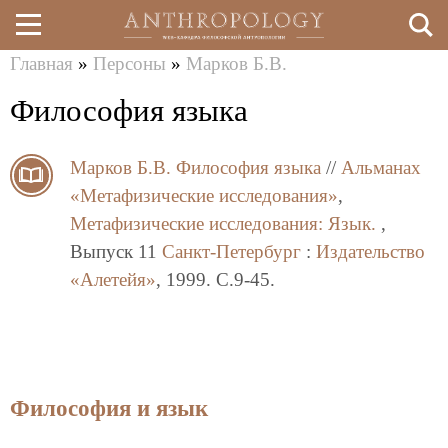
Главная
»
Персоны
»
Марков Б.В.
Перейти
Вы
Философия языка
к
здесь
основному
Марков Б.В.
Философия языка
//
Альманах
содержанию
«Метафизические исследования»
,
Метафизические исследования: Язык.
,
Выпуск 11
Санкт-Петербург
:
Издательство
«Алетейя»
, 1999. C.9-45.
Философия и язык