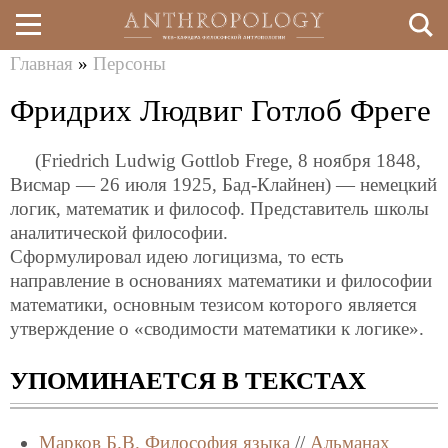
Главная
»
Персоны
Перейти
Вы
Фридрих Людвиг Готлоб Фреге
к
здесь
основному
(Friedrich Ludwig Gottlob Frege, 8 ноября 1848,
содержанию
Висмар — 26 июля 1925, Бад-Клайнен) — немецкий
логик, математик и философ. Представитель школы
аналитической философии.
Сформулировал идею логицизма, то есть
направление в основаниях математики и философии
математики, основным тезисом которого является
утверждение о «сводимости математики к логике».
УПОМИНАЕТСЯ В ТЕКСТАХ
Марков Б.В.
Философия языка
//
Альманах