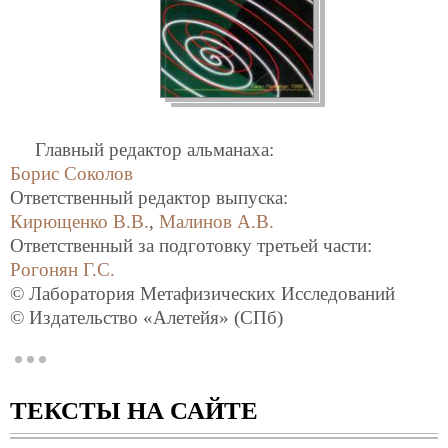
Главный редактор альманаха:
Борис Соколов
Ответственный редактор выпуска:
Кирющенко В.В.
,
Малинов А.В.
Ответственный за подготовку третьей части:
Рогонян Г.С.
© Лаборатория Метафизических Исследований
© Издательство «Алетейя» (СПб)
ISBN 5-89329-146-8
Ответственный редактор выпуска:
Кирющенко В.В.
, Малинов А.В.
ТЕКСТЫ НА САЙТЕ
Ответственный за подготовку третьей части:
Рогонян Г.С.