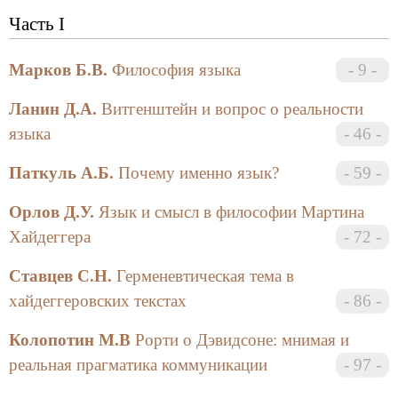
Редакционная коллегия:
Часть I
Багдасарян А.Г.,
Кирющенко В.В.
, Короткова Е.В.,
Ланин Д.А.
,
Малинов А.В.
,
Орлова Ю.О.
,
Разеев
Марков Б.В.
Философия языка
9
Д.Н.
,
Рогонян Г.С.
,
Соколов Е.Г.
,
Шабалина А.Е.
Корректор:
Ланин Д.А.
Витгенштейн и вопрос о реальности
Кауфман И.С.
языка
46
Художественное оформление:
Филипп Емельянов
Паткуль А.Б.
Почему именно язык?
59
Сдано в набор 15.03.1999 г. Подписано в печать
27.04.1999 г. Формат бумаги 60Х90 1/16. Печать
Орлов Д.У.
Язык и смысл в философии Мартина
офсетная. ОБъем 23 п.л. Тираж 600 экз.
Хайдеггера
72
Отпечатано с оригинал-макета заказчика в
типографии Б.С.К.
Ставцев С.Н.
Герменевтическая тема в
© Лаборатория Метафизических Исследований
хайдеггеровских текстах
86
© Издательство «Алетейя» (СПб)
Колопотин М.В
Рорти о Дэвидсоне: мнимая и
Посвященный философии языка выпуск
реальная прагматика коммуникации
97
пытается решить проблему того, что язык в
философском отношении является одновременно и