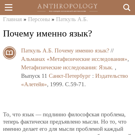
Главная
»
Персоны
»
Паткуль А.Б.
Перейти
Вы
Почему именно язык?
к
здесь
основному
Паткуль А.Б.
Почему именно язык?
//
содержанию
Альманах «Метафизические исследования»
,
Метафизические исследования: Язык.
,
Выпуск 11
Санкт-Петербург
:
Издательство
«Алетейя»
, 1999. C.59-71.
То, что язык — подлинно философская проблема,
теперь фактически предъявлено мысли. Но то, что
именно делает его для мысли проблемой каждый