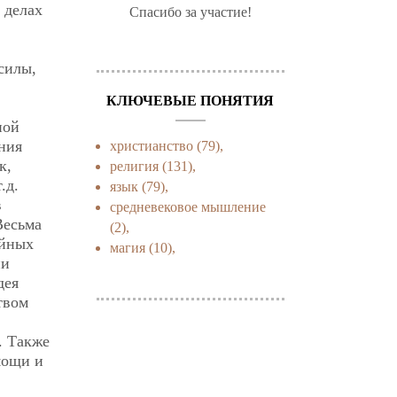
 делах
Спасибо за участие!
силы,
КЛЮЧЕВЫЕ ПОНЯТИЯ
ной
ния
христианство
(79),
к,
религия
(131),
.д.
язык
(79),
в
средневековое мышление
Весьма
(2),
ийных
магия
(10),
ии
дея
твом
. Также
мощи и