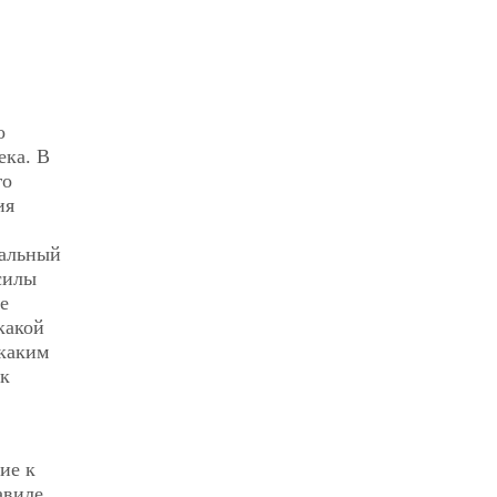
о
ека. В
го
ия
уальный
силы
е
какой
 каким
ык
ие к
авиле.