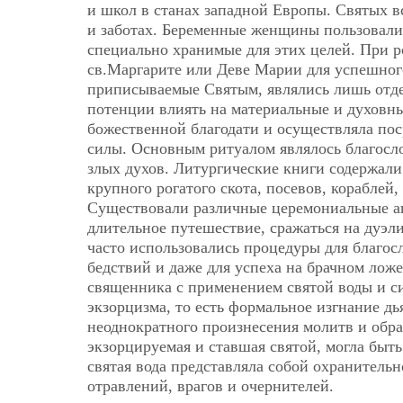
и школ в станах западной Европы. Святых 
и заботах. Беременные женщины пользовали
специально хранимые для этих целей. При р
св.Маргарите или Деве Марии для успешног
приписываемые Святым, являлись лишь отд
потенции влиять на материальные и духовны
божественной благодати и осуществляла пос
силы. Основным ритуалом являлось благосло
злых духов. Литургические книги содержали
крупного рогатого скота, посевов, кораблей,
Существовали различные церемониальные ак
длительное путешествие, сражаться на дуэл
часто использовались процедуры для благос
бедствий и даже для успеха на брачном ложе
священника с применением святой воды и си
экзорцизма, то есть формальное изгнание д
неоднократного произнесения молитв и обр
экзорцируемая и ставшая святой, могла быть
святая вода представляла собой охранитель
отравлений, врагов и очернителей.