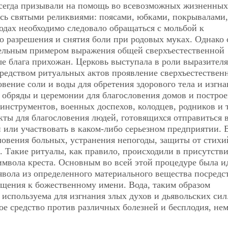
всегда призывали на помощь во всевозможных жизненных
сь святыми реликвиями: поясами, юбками, покрывалами,
одах необходимо следовало обращаться с мольбой к
о разрешения и снятия боли при родовых муках. Однако 
ельным примером выражения общей сверхъестественной
е блага прихожан. Церковь выступала в роли выразителя
редством ритуальных актов проявление сверхъестествен
вение соли и воды для обретения здорового тела и изгна
 обряды и церемонии для благословения домов и построе
 инструментов, военных доспехов, колодцев, родников и т
ты для благословения людей, готовящихся отправиться 
и или участвовать в каком-либо серьезном предприятии. 
ловения больных, устранения непогоды, защиты от стих
. Такие ритуалы, как правило, происходили в присутств
мвола креста. Основным во всей этой процедуре была и
ьявола из определенного материального вещества посредс
ащения к божественному имени. Вода, таким образом
 используема для изгнания злых духов и дьявольских сил
ное средство против различных болезней и бесплодия,
не