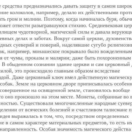
 средства предназначались давать защиту в самом широ
ние колоколов, например, делало их действенными прот
ть гром и молнии. Поэтому, когда начиналась буря, обыч
оможет отвести разыгравшуюся стихию. Средневековая це
тилищем чудотворной, магической силы и давала верующ
вных делах и заботах. Вокруг самой церкви, духовенств
одных суеверий и поверий, наделявшие сугубо религиозн
Так, например, монашеское покрывало было вожделенным
я от чумы, проказы и малярии; даже быть похороненным 
. В обыденном сознании здание церкви и сам церковный 
силой, это происходило главным образом вследствие
водой. Даже церковный ключ имел действенную магическу
собак. Земле на церковном дворе приписывалась особен
 совершенное на освященной земле, становилось вообще
о оно произошло на этом месте. Монеты, собранные во 
нностью. Существовали многочисленные народные суеве
целении от всяческих болезней и счастливом талисмане 
идея выражалась в том, что, посредством определенных
е в самом характере материальных предметов, то есть и
направленность. Особая значимость магического действа