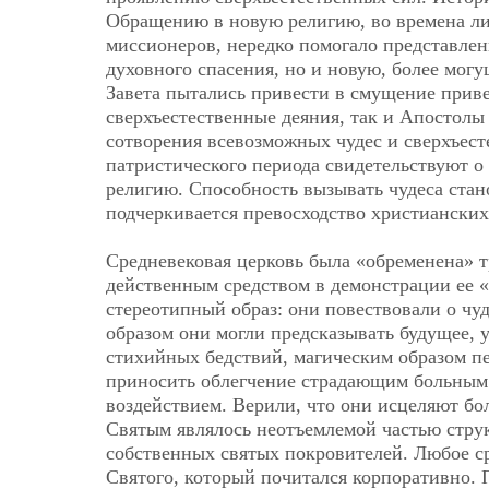
Обращению в новую религию, во времена ли
миссионеров, нередко помогало представлен
духовного спасения, но и новую, более мог
Завета пытались привести в смущение прив
сверхъестественные деяния, так и Апостолы
сотворения всевозможных чудес и сверхъест
патристического периода свидетельствуют о
религию. Способность вызывать чудеса стан
подчеркивается превосходство христианских
Средневековая церковь была «обременена» т
действенным средством в демонстрации ее 
стереотипный образ: они повествовали о чуд
образом они могли предсказывать будущее, 
стихийных бедствий, магическим образом п
приносить облегчение страдающим больным 
воздействием. Верили, что они исцеляют б
Святым являлось неотъемлемой частью стру
собственных святых покровителей. Любое ср
Святого, который почитался корпоративно. 