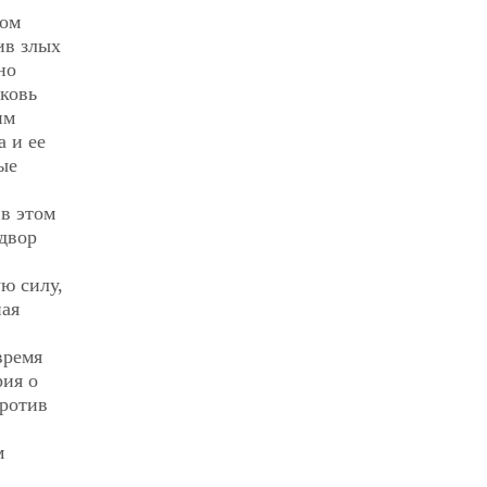
ком
ив злых
но
рковь
им
а и ее
ые
в этом
двор
ю силу,
ная
время
рия о
против
м