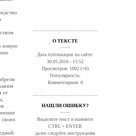
редство
о
дством
О ТЕКСТЕ
в новую
енно
Дата публикации на сайте:
30.05.2016 - 15:52
Просмотров:
1002 (+0)
Популярность:
обрели
Комментариев:
0
 каким
я от
ы,
ым
НАШЛИ ОШИБКУ?
онение
 своих
Выделите текст и нажмите
CTRL + ENTER
леджей
далее следуйте инструкциям