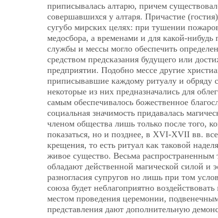
приписывалась алтарю, причем существовал
совершавшихся у алтаря. Причастие (гостия) 
сугубо мирских целях: при тушении пожаров
медосбора, а временами и для какой-нибудь
службы и мессы могло обеспечить определен
средством предсказания будущего или дости
предприятии. Подобно мессе другие христи
приписывавшие каждому ритуалу и обряду 
некоторые из них предназначались для обле
самым обеспечивалось божественное благосл
социальная значимость придавалась магиче
членом общества лишь только после того, к
показаться, но и позднее, в XVI-XVII вв. в
крещения, то есть ритуал как таковой наде
живое существо. Весьма распространенным т
обладают действенной магической силой и 
разногласия супругов но лишь при том услов
союза будет неблагоприятно воздействовать
местом проведения церемонии, подвенечны
представления дают дополнительную демонс