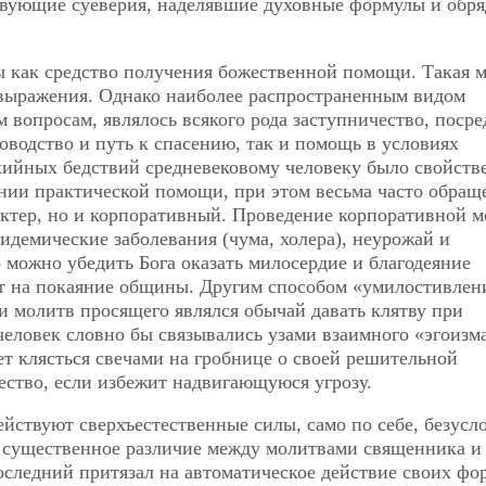
твующие суеверия, наделявшие духовные формулы и обр
ы как средство получения божественной помощи. Такая 
выражения. Однако наиболее распространенным видом
вопросам, являлось всякого рода заступничество, посре
ководство и путь к спасению, так и помощь в условиях
ихийных бедствий средневековому человеку было свойств
ении практической помощи, при этом весьма часто обращ
актер, но и корпоративный. Проведение корпоративной 
идемические заболевания (чума, холера), неурожай и
о можно убедить Бога оказать милосердие и благодеяние
ет на покаяние общины. Другим способом «умилостивлен
и молитв просящего являлся обычай давать клятву при
человек словно бы связывались узами взаимного «эгоизма
ет клясться свечами на гробнице о своей решительной
ество, если избежит надвигающуюся угрозу.
ействуют сверхъестественные силы, само по себе, безусл
 существенное различие между молитвами священника
и
последний притязал на автоматическое действие своих фо