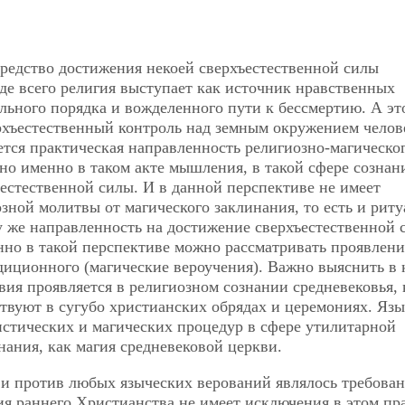
средство достижения некоей сверхъестественной силы
е всего религия выступает как источник нравственных
льного порядка и вожделенного пути к бессмертию. А эт
ерхъестественный контроль над земным окружением челов
тся практическая направленность религиозно-магическо
 но именно в таком акте мышления, в такой сфере сознан
естественной силы. И в данной перспективе не имеет
ной молитвы от магического заклинания, то есть и рит
ту же направленность на достижение сверхъестественной 
нно в такой перспективе можно рассматривать проявлени
диционного (магические вероучения). Важно выяснить в 
вия проявляется в религиозном сознании средневековья,
ствуют в сугубо христианских обрядах и церемониях. Яз
истических и магических процедур в сфере утилитарной
нания, как магия средневековой церкви.
и против любых языческих верований являлось требован
я раннего Христианства не имеет исключения в этом пр