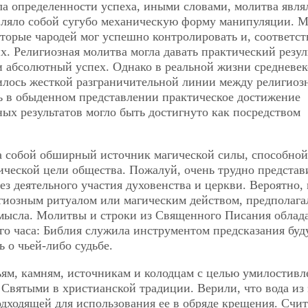
ала определенности успеха, иными словами, молитва явля
авляло собой сугубо механическую форму манипуляции. М
торые чародей мог успешно контролировать и, соответст
. Религиозная молитва могла давать практический резуль
и абсолютный успех. Однако в реальной жизни средневек
дилось жесткой разграничительной линии между религиоз
ть в обыденном представлении практическое достижение
ых результатов могло быть достигнуто как посредством
ла собой обширный источник магической силы, способной
ческой цели общества. Пожалуй, очень трудно представ
з деятельного участия духовенства и церкви. Вероятно,
гиозным ритуалом или магическим действом, предполага
смысла. Молитвы и строки из Священного Писания облад
о часа: Библия служила инструментом предсказания буд
ь о чьей-либо судьбе.
ьям, камням, источникам и колодцам с целью умилостивл
Святыми в христианской традиции. Верили, что вода из 
дходящей для использования ее в обряде крещения. Счит