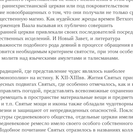
 раннехристианской церкви или под покровительством
ие новообращенных о том, что они получали не только с
ущественную магию. Как иудейские жрецы времен Ветхог
ерженцев Ваала вызывая их публично совершить
 ранней церкви привлекали своих последователей посре
ественных исцелений. И Новый Завет, и литература
 важности подобного рода деяний в процессе обращения 
овится необходимым критерием святости, при этом особ
 молитв над языческими амулетами и талисманами.
радицией, где представление чудес являлось наиболее
«монополии» на истину. К XII-XIIIвв. Жития Святых при
есных подвигах Святых, где особенно отмечалось, как и
управлять погодой, представлять всевозможные охранени
еремещать в пространстве материальные вещи и предмет
и т.п. Святые мощи и иконы также обладали чудотворн
олезни и защищают от непредвиденных опасностей. Покл
ктуры средневекового общества, отдельные церкви имели
едневековое ремесло имело своего особого собственного
Подобное почитание Святых отразилось в названиях кол