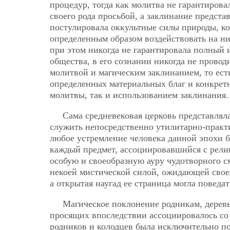
процедур, тогда как молитва не гарантиров
своего рода просьбой, а заклинание предст
постулировала оккультные силы природы, ко
определенным образом воздействовать на них
при этом никогда не гарантировала полный 
общества, в его сознании никогда не прово
молитвой и магическим заклинанием, то ес
определенных материальных благ и конкретн
молитвы, так и использованием заклинания.
Сама средневековая церковь представля
служить непосредственно утилитарно-практи
любое устремление человека данной эпохи бе
каждый предмет, ассоциировавшийся с рели
особую и своеобразную ауру чудотворного 
некоей мистической силой, ожидающей своег
а открытая наугад ее страница могла поведат
Магическое поклонение родникам, дерев
просящих впоследствии ассоциировалось со 
родников и колодцев была исключительно по