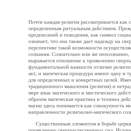
Почти каждая религия рассматривается как 
определенным ритуальным действием. Прежд
предписаний и поведения, как символ социа
означает, что она также дает надежду на св
перспективе такой возможности осуществляе
сознания. Сознательно или же неосознанно,
выражается отношение к проявлению сверхъ
фундаментальной важности отличие религиоз
акт, и магическая процедура имеют одну и 
для определенных и конкретных целей. Име
традиционного мышления (религия) и нетра
мере язык магического и мистического дейст
образом магическая практика и техника дей
магии здесь понимается как совокупность м
направленности религиозно-магического соз
Существенным элементом в борьбе церкв
проявлению сверхъестественных сил. Истори