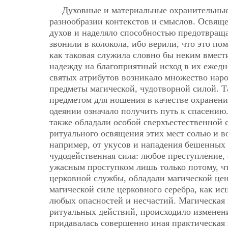
Духовные и материальные охранительные
разнообразии контекстов и смыслов. Освяще
духов и наделяло способностью предотвраща
звонили в колокола, ибо верили, что это п
как таковая служила словно бы неким вмес
надежду на благоприятный исход в их ежедне
святых атрибутов возникало множество нар
предметы магической, чудотворной силой. 
предметом для ношения в качестве охранени
одеянии означало получить путь к спасению
также обладали особой сверхъестественной 
ритуального освящения этих мест солью и 
например, от укусов и нападения бешенных 
чудодейственная сила: любое преступление,
ужасным проступком лишь только потому, чт
церковной службы, обладали магической це
магической силе церковного серебра, как ис
любых опасностей и несчастий. Магическая 
ритуальных действий, происходило изменени
придавалась совершенно иная практическая 