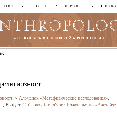
ОБЫТИЯ
ТЕКСТЫ
ПЕРСОНЫ
О ПРОЕ
Перейти
к
основному
содержанию
 религиозности
озности
//
Альманах «Метафизические исследования»
,
.
, Выпуск 11
Санкт-Петербург
:
Издательство «Алетейя»