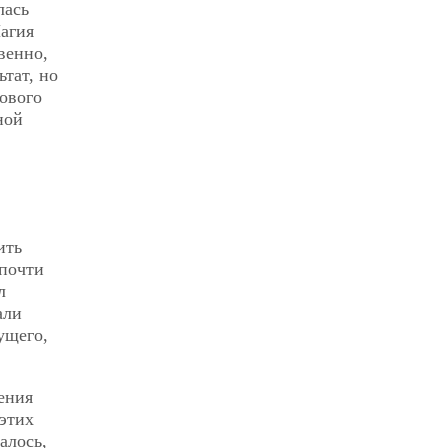
лась
агия
венно,
тат, но
ового
ной
ить
 почти
л
али
ущего,
ения
этих
алось,