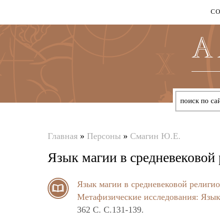
С
Главная
»
Персоны
»
Смагин Ю.Е.
Вы
Язык магии в средневековой
здесь
Язык магии в средневековой религи
Метафизические исследования: Язык
362 C. C.131-139.