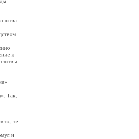
яды
молитва
дством
енно
ение к
молитвы
ия»
». Так,
овно, не
рмул и