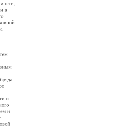
аинств,
 и в
го
рковной
ла
 тем
авным
обряда
ое
ти и
ного
нем и
е
ковой