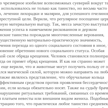
о чрезмерное изобилие всевозможных суеверий вокруг т
использовалось не только как таинство, но весьма часто
, лечении лихорадки и малярии, для успешного пчелино
 преступной цели. Верили, что регулярное посещение це
ную материальную выгоду. Так, месса зачастую выступа
жения успеха в намечаемом рискованном и дерзком
анские таинства порождали многочисленные верования,
существенную материально-практическую значимость,
гчения перехода
из одного социального состояния в иное,
овение обретению нового социального статуса. Особая
ской силе обряда крещения. Человек становился полнопр
огда он примет обряд крещения. И как ни странно может
се еще верили, что и животные могут получить пользу от 
лялся магической силой, которую можно направить на люб
акже являлось представление, что обручальные кольца
эффективным средством против проявления бессердечнос
ии, если кольца обязательно носят. Также на судьбу брач
 нарушение ритуальных требований, связанных со време
м платьем невесты или внешним видом жениха. Подобны
трацию того, что практически любое таинство средневе