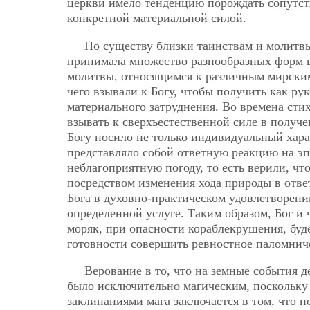
церкви имело тенденцию порождать сопутс
конкретной материальной силой.
По существу близки таинствам и молитв
принимала множество разнообразных форм 
молитвы, относящимся к различным мирским 
чего взывали к Богу, чтобы получить как ру
материального затруднения. Во времена ст
взывать к сверхъестественной силе в получ
Богу носило не только индивидуальный хар
представляло собой ответную реакцию на эп
неблагоприятную погоду, то есть верили, чт
посредством изменения хода природы в отв
Бога в духовно-практическом удовлетворени
определенной услуге. Таким образом, Бог и 
моряк, при опасности кораблекрушения, буд
готовности совершить ревностное паломнич
Верование в то, что на земные события д
было исключительно магическим, поскольку
заклинаниями мага заключается в том, что 