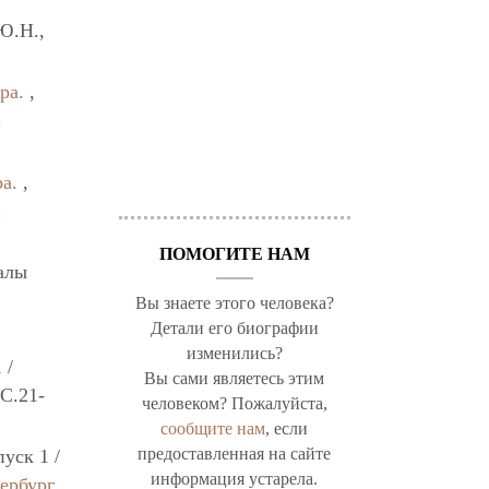
Ю.Н.,
ра.
,
.
а.
,
.
ПОМОГИТЕ НАМ
алы
Вы знаете этого человека?
Детали его биографии
изменились?
 /
Вы сами являетесь этим
 C.21-
человеком? Пожалуйста,
сообщите нам
, если
предоставленная на сайте
уск 1 /
информация устарела.
ербург