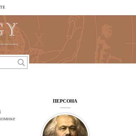
КТЕ
ПЕРСОНА
й
номике