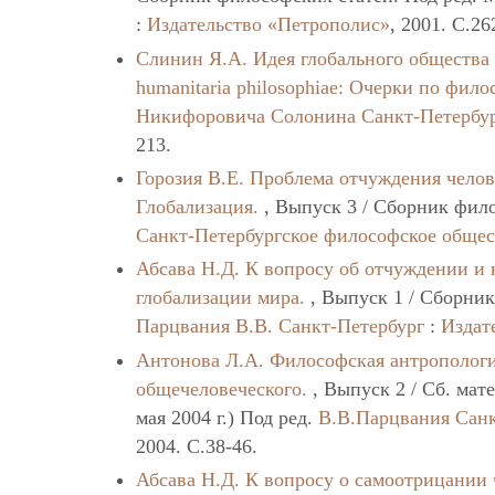
:
Издательство «Петрополис»
, 2001. C.26
Слинин Я.А.
Идея глобального общества
humanitaria philosоphiae: Очерки по фило
Никифоровича Солонина
Санкт-Петербу
213.
Горозия В.Е.
Проблема отчуждения челов
Глобализация.
, Выпуск 3 / Сборник фило
Санкт-Петербургское философское обще
Абсава Н.Д.
К вопросу об отчуждении и 
глобализации мира.
, Выпуск 1 / Сборник
Парцвания В.В.
Санкт-Петербург
:
Издат
Антонова Л.А.
Философская антропологи
общечеловеческого.
, Выпуск 2 / Сб. мат
мая 2004 г.) Под ред.
В.В.Парцвания
Санк
2004. C.38-46.
Абсава Н.Д.
К вопросу о самоотрицании 