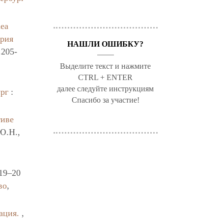
nea
рия
НАШЛИ ОШИБКУ?
.205-
Выделите текст и нажмите
CTRL + ENTER
далее следуйте инструкциям
рг
:
Спасибо за участие!
тиве
Ю.Н.,
 19–20
во
,
ация.
,