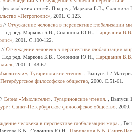
еловековедении
//
Отчуждение человека в перспективе
 философских статей. Под ред. Маркова Б.В., Солонина 
ельство «Петрополис»
, 2001. C.123.
а
//
Отчуждение человека в перспективе глобализации ми
. Под ред. Маркова Б.В., Солонина Ю.Н.,
Парцвания В.В
олис»
, 2001. C.100-122.
а
//
Отчуждение человека в перспективе глобализации мир
. Под ред. Маркова Б.В., Солонина Ю.Н.,
Парцвания В.В
олис»
, 2001. C.48-67.
Мыслители»
,
Тугариновские чтения.
, Выпуск 1 / Матери
-Петербургское философское общество
, 2000. C.51-61.
//
Серия «Мыслители»
,
Тугариновские чтения.
, Выпуск 1
ург
:
Санкт-Петербургское философское общество
, 2000.
ждение человека в перспективе глобализации мира.
, Вып
Маркова Б.В., Солонина Ю.Н.,
Парцвания В.В.
Санкт-Пет