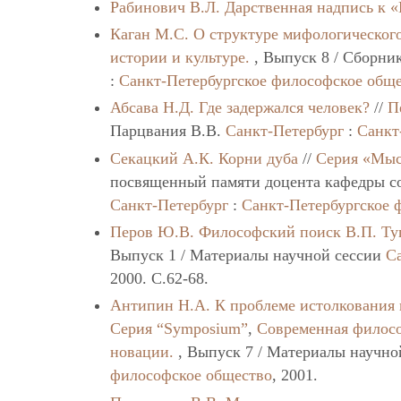
Рабинович В.Л.
Дарственная надпись к «
Каган М.С.
O структуре мифологическог
истории и культуре.
, Выпуск 8 / Сборник
:
Санкт-Петербургское философское общ
Абсава Н.Д.
Где задержался человек?
//
П
Парцвания В.В.
Санкт-Петербург
:
Санкт
Секацкий А.К.
Корни дуба
//
Серия «Мыс
посвященный памяти доцента кафедры 
Санкт-Петербург
:
Санкт-Петербургское 
Перов Ю.В.
Философский поиск В.П. Ту
Выпуск 1 / Материалы научной сессии
С
2000. C.62-68.
Антипин Н.А.
К проблеме истолкования
Серия “Symposium”
,
Современная филосо
новации.
, Выпуск 7 / Материалы научн
философское общество
, 2001.