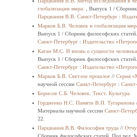
Парцвания В.В.
Метод исследования в ч
глобализации мира.
, Выпуск 1 / Сборник
Парцвания В.В.
Санкт-Петербург
:
Издат
Марков Б.В.
Человек и глобализация мир
Выпуск 1 / Сборник философских статей
Санкт-Петербург
:
Издательство «Петроп
Каган М.С.
И вновь о сущности человек
Выпуск 1 / Сборник философских статей
Санкт-Петербург
:
Издательство «Петроп
Марков Б.В.
Светлое прошлое
//
Серия «
научной сессии
Санкт-Петербург
:
Санкт
Борисов С.Б.
Человек. Текст. Культура
Гордиенко Н.С.
Памяти В.П. Тугаринова
Материалы научной сессии
Санкт-Петерб
22.
Парцвания В.В.
Философия труда
//
Отчу
Сборник философских статей. Под ред. 