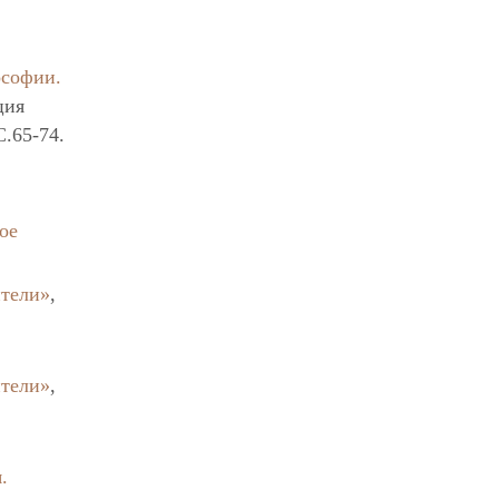
ософии.
ция
C.65-74.
ое
тели»
,
тели»
,
.