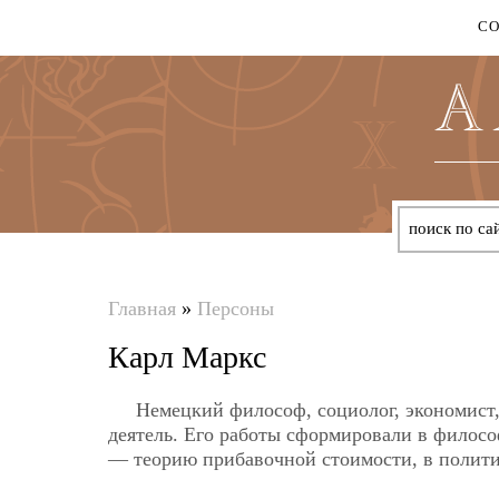
С
Главная
»
Персоны
Вы
Карл Маркс
здесь
Немецкий философ, социолог, экономист,
деятель. Его работы сформировали в филос
— теорию прибавочной стоимости, в полити