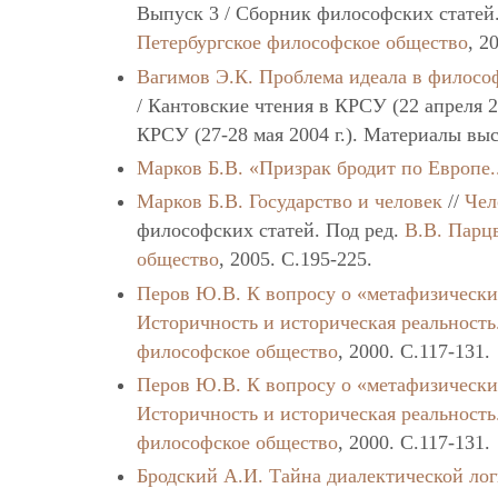
Выпуск 3 / Сборник философских статей
Петербургское философское общество
, 2
Вагимов Э.К.
Проблема идеала в филосо
/ Кантовские чтения в КРСУ (22 апреля 2
КРСУ (27-28 мая 2004 г.). Материалы вы
Марков Б.В.
«Призрак бродит по Европе.
Марков Б.В.
Государство и человек
//
Чел
философских статей. Под ред.
В.В. Парц
общество
, 2005. C.195-225.
Перов Ю.В.
К вопросу о «метафизическ
Историчность и историческая реальность
философское общество
, 2000. C.117-131.
Перов Ю.В.
К вопросу о «метафизическ
Историчность и историческая реальность
философское общество
, 2000. C.117-131.
Бродский А.И.
Тайна диалектической ло