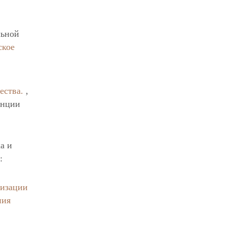
льной
ское
ества.
,
енции
а и
:
лизации
ния