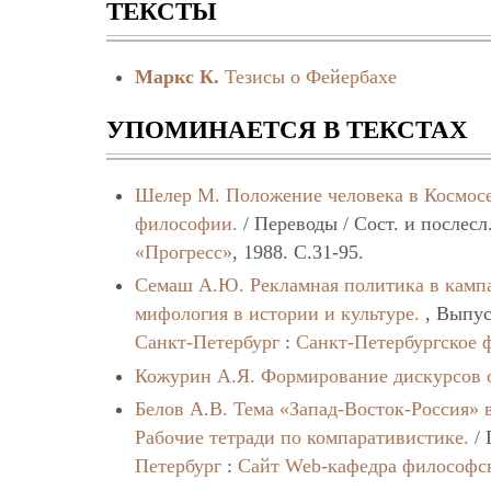
ТЕКСТЫ
Маркс К.
Тезисы о Фейербахе
УПОМИНАЕТСЯ В ТЕКСТАХ
Шелер М.
Положение человека в Космос
философии.
/ Переводы / Сост. и послес
«Прогресс»
, 1988. C.31-95.
Семаш А.Ю.
Рекламная политика в камп
мифология в истории и культуре.
, Выпус
Санкт-Петербург
:
Санкт-Петербургское 
Кожурин А.Я.
Формирование дискурсов о
Белов А.В.
Тема «Запад-Восток-Россия» 
Рабочие тетради по компаративистике.
/ 
Петербург
:
Сайт Web-кафедра философс