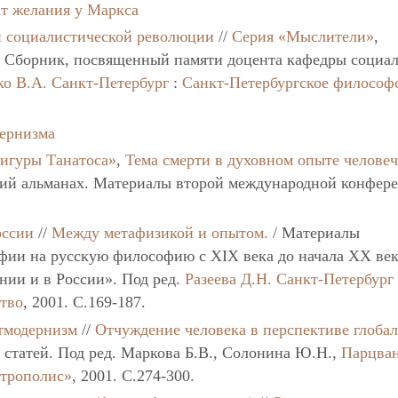
ат желания у Маркса
й социалистической революции
//
Серия «Мыслители»
,
/ Сборник, посвященный памяти доцента кафедры социа
ко В.А.
Санкт-Петербург
:
Санкт-Петербургское философ
ернизма
игуры Танатоса»
,
Тема смерти в духовном опыте человеч
ий альманах. Материалы второй международной конфер
оссии
//
Между метафизикой и опытом.
/ Материалы
ии на русскую философию с XIX века до начала XX век
нии и в России». Под ред.
Разеева Д.Н.
Санкт-Петербург
ство
, 2001. C.169-187.
тмодернизм
//
Отчуждение человека в перспективе глоба
 статей. Под ред. Маркова Б.В., Солонина Ю.Н.,
Парцва
етрополис»
, 2001. C.274-300.