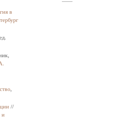
гия в
тербург
ед.
ник,
А.
ство
,
нции
//
 и