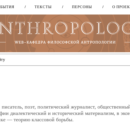
ОБЫТИЯ
ТЕКСТЫ
ПЕРСОНЫ
О ПРОЕ
Перейти
к
основному
содержанию
 писатель, поэт, политический журналист, общественны
офии диалектический и исторический материализм, в эко
ке — теорию классовой борьбы.