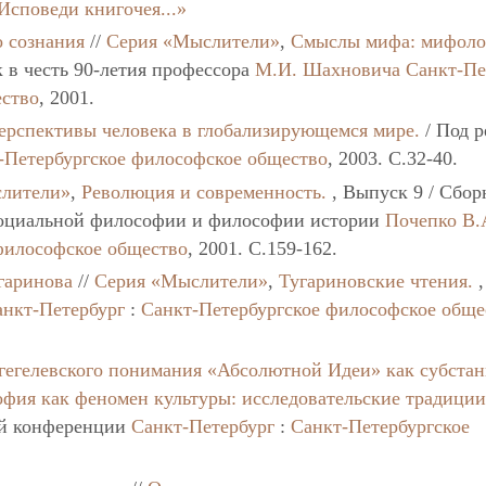
Исповеди книгочея...»
о сознания
//
Серия «Мыслители»
,
Смыслы мифа: мифоло
 в честь 90-летия профессора
М.И. Шахновича
Санкт-Пе
ество
, 2001.
ерспективы человека в глобализирующемся мире.
/ Под р
-Петербургское философское общество
, 2003. C.32-40.
лители»
,
Революция и современность.
, Выпуск 9 / Сбор
социальной философии и философии истории
Почепко В.
философское общество
, 2001. C.159-162.
гаринова
//
Серия «Мыслители»
,
Тугариновские чтения.
,
анкт-Петербург
:
Санкт-Петербургское философское обще
 гегелевского понимания «Абсолютной Идеи» как субста
фия как феномен культуры: исследовательские традиции
ой конференции
Санкт-Петербург
:
Санкт-Петербургское