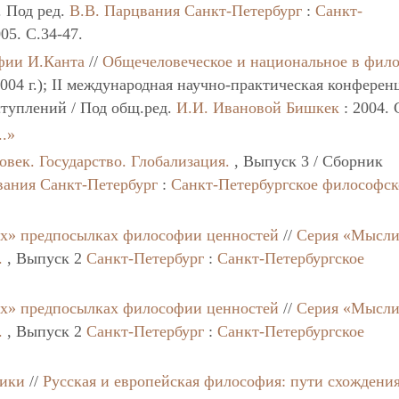
. Под ред.
В.В. Парцвания
Санкт-Петербург
:
Санкт-
005. C.34-47.
фии И.Канта
//
Общечеловеческое и национальное в фил
004 г.); II международная научно-практическая конферен
ступлений / Под общ.ред.
И.И. Ивановой
Бишкек
: 2004. 
..»
овек. Государство. Глобализация.
, Выпуск 3 / Сборник
вания
Санкт-Петербург
:
Санкт-Петербургское философск
их» предпосылках философии ценностей
//
Серия «Мысли
.
, Выпуск 2
Санкт-Петербург
:
Санкт-Петербургское
их» предпосылках философии ценностей
//
Серия «Мысли
.
, Выпуск 2
Санкт-Петербург
:
Санкт-Петербургское
гики
//
Русская и европейская философия: пути схождения