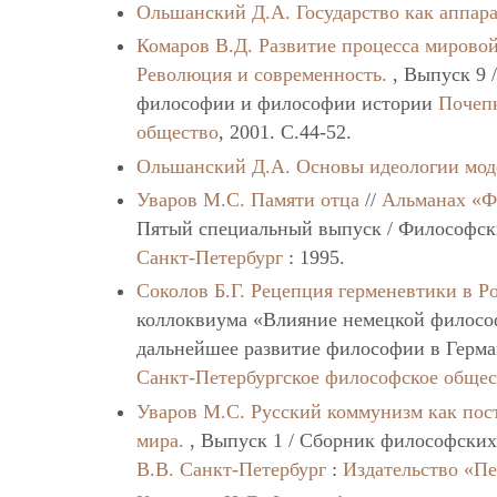
Ольшанский Д.А.
Государство как аппар
Комаров В.Д.
Развитие процесса мирово
Революция и современность.
, Выпуск 9 
философии и философии истории
Почеп
общество
, 2001. C.44-52.
Ольшанский Д.А.
Основы идеологии мод
Уваров М.С.
Памяти отца
//
Альманах «Ф
Пятый специальный выпуск / Философск
Санкт-Петербург
: 1995.
Соколов Б.Г.
Рецепция герменевтики в Р
коллоквиума «Влияние немецкой философ
дальнейшее развитие философии в Герма
Санкт-Петербургское философское обще
Уваров М.С.
Русский коммунизм как пос
мира.
, Выпуск 1 / Сборник философских
В.В.
Санкт-Петербург
:
Издательство «П