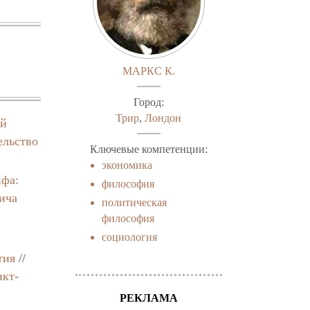
МАРКС К.
Город:
Трир
,
Лондон
ой
ельство
Ключевые компетенции:
экономика
фа:
философия
ича
политическая
философия
социология
тия
//
нкт-
РЕКЛАМА