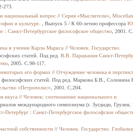
2-273.
 и национальный вопрос
//
Серия «Мыслители»
,
Miscella
софии и культуре.
, Выпуск 5 / К 60-летию профессора
Ю
рг
:
Санкт-Петербургское философское общество
, 2001. C
ека в учении Карла Маркса
//
Человек. Государство.
софских статей. Под ред.
В.В. Парцвания
Санкт-Петербу
ство
, 2005. C.98-117.
некоторых его формах
//
Отчуждение человека в перспек
 философских статей. Под ред. Маркова Б.В., Солонина 
ельство «Петрополис»
, 2001. C.204.
я вкуса
//
Человек: соотношение национального и
ериалов международного симпозиума (г. Зугдиди, Грузия,
т-Петербург
:
Санкт-Петербургское философское общест
частной собственности
//
Человек. Государство. Глобализ