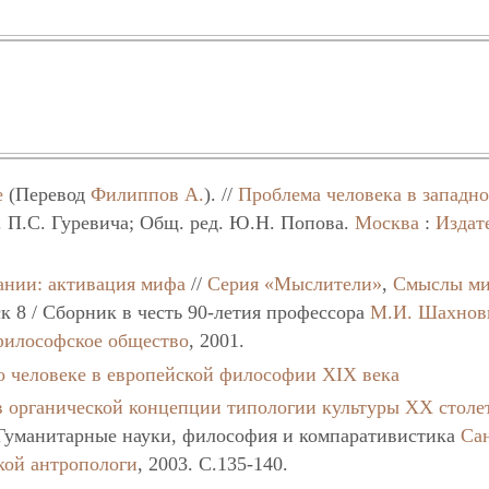
е
(Перевод
Филиппов А.
). //
Проблема человека в западн
л. П.С. Гуревича; Общ. ред. Ю.Н. Попова.
Москва
:
Издат
ании: активация мифа
//
Серия «Мыслители»
,
Смыслы ми
к 8 / Сборник в честь 90-летия профессора
М.И. Шахнов
философское общество
, 2001.
 человеке в европейской философии XIX века
в органической концепции типологии культуры ХХ столе
Гуманитарные науки, философия и компаративистика
Са
кой антропологи
, 2003. C.135-140.