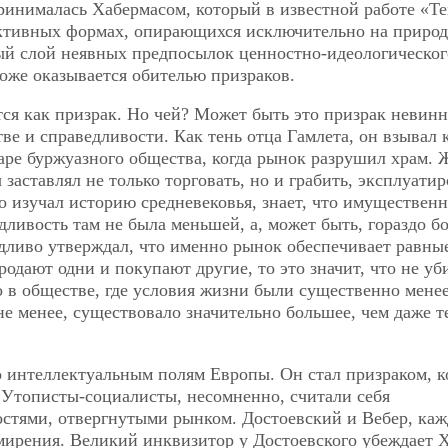
ринималась Хабермасом, который в известной работе «Т
ъективных формах, опирающихся исключительно на приро
ый слой неявных предпосылок ценностно-идеологическог
тоже оказывается обителью призраков.
ся как призрак. Но чей? Может быть это призрак невин
ве и справедливости. Как тень отца Гамлета, он взывал 
аре буржуазного общества, когда рынок разрушил храм.
аставлял не только торговать, но и грабить, эксплуатир
то изучал историю средневековья, знает, что имуществен
дливость там не была меньшей, а, может быть, гораздо б
дливо утверждал, что именно рынок обеспечивает равны
родают одни и покупают другие, то это значит, что не уб
о в обществе, где условия жизни были существенно мене
е менее, существовало значительно большее, чем даже т
интеллектуальным полям Европы. Он стал призраком, 
 Утописты-социалисты, несомненно, считали себя
стями, отвергнутыми рынком. Достоевский и Вебер, ка
мирения. Великий инквизитор у Достоевского убеждает 