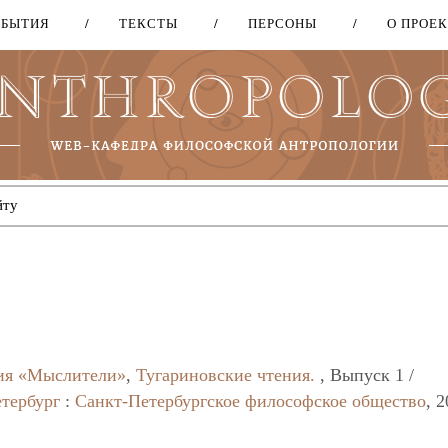
ОБЫТИЯ
ТЕКСТЫ
ПЕРСОНЫ
О ПРОЕ
Перейти
к
основному
содержанию
ия «Мыслители»
,
Тугариновские чтения.
, Выпуск 1 /
тербург
:
Санкт-Петербургское философское общество
, 2