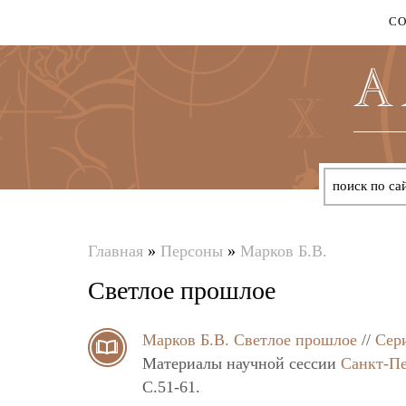
С
Главная
»
Персоны
»
Марков Б.В.
Вы
Светлое прошлое
здесь
Марков Б.В.
Светлое прошлое
//
Сер
Материалы научной сессии
Санкт-Пе
C.51-61.