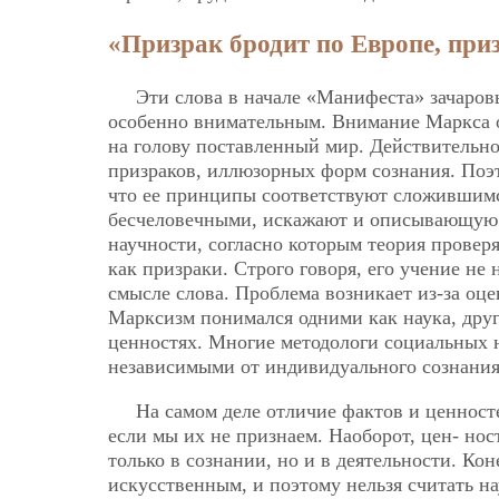
«Призрак бродит по Европе, пр
Эти слова в начале «Манифеста» зачаров
особенно внимательным. Внимание Маркса о
на голову поставленный мир. Действительно
призраков, иллюзорных форм сознания. Поэ
что ее принципы соответствуют сложившим
бесчеловечными, искажают и описывающую и
научности, согласно которым теория провер
как призраки. Строго говоря, его учение не
смысле слова. Проблема возникает из-за оц
Марксизм понимался одними как наука, друг
ценностях. Многие методологи социальных 
независимыми от индивидуального сознания
На самом деле отличие фактов и ценносте
если мы их не признаем. Наоборот, цен-
нос
только в сознании, но и в деятельности. Кон
искусственным, и поэтому нельзя считать н