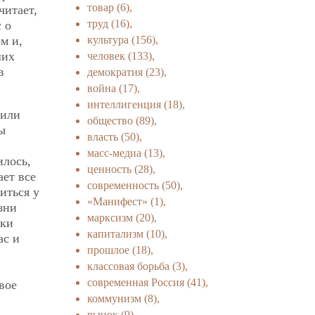
товар
(6),
читает,
труд
(16),
 о
культура
(156),
м и,
ших
человек
(133),
в
демократия
(23),
война
(17),
интеллигенция
(18),
 или
общество
(89),
ы
власть
(50),
масс-медиа
(13),
илось,
ценность
(28),
ает все
современность
(50),
иться у
«Манифест»
(1),
зни
марксизм
(20),
аки
капитализм
(10),
ас и
прошлое
(18),
классовая борьба
(3),
современная Россия
(41),
вое
коммунизм
(8),
рынок
(9),