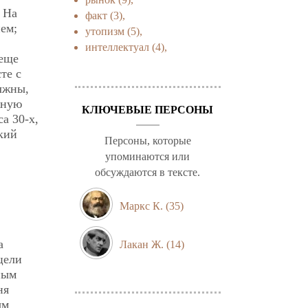
 На
факт
(3),
ем;
утопизм
(5),
интеллектуал
(4),
 еще
те с
лжны,
жную
КЛЮЧЕВЫЕ ПЕРСОНЫ
а 30-х,
ский
Персоны, которые
упоминаются или
обсуждаются в тексте.
Маркс К.
(35)
а
Лакан Ж.
(14)
цели
ным
ня
ым