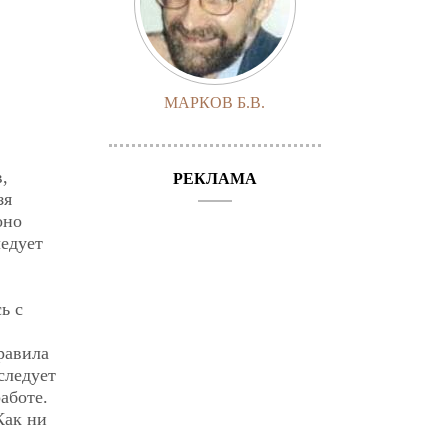
МАРКОВ Б.В.
,
РЕКЛАМА
зя
оно
ледует
ь с
равила
следует
аботе.
Как ни