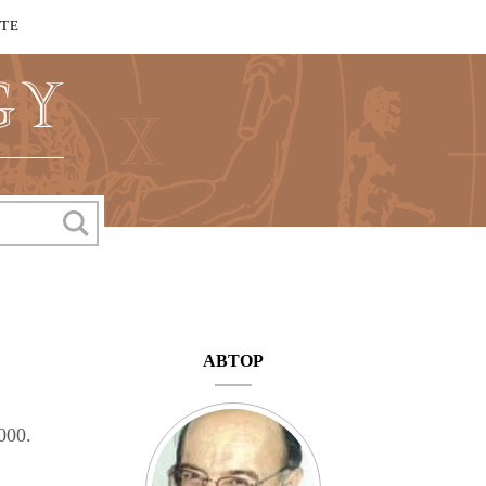
КТЕ
АВТОР
000.