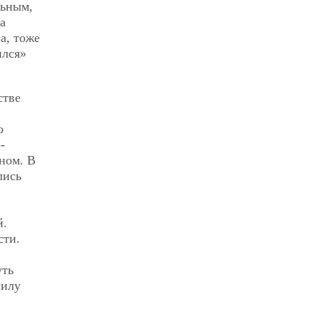
льным,
а
а, тоже
ился»
стве
о
-
ном. В
лись
й.
сти.
уть
силу