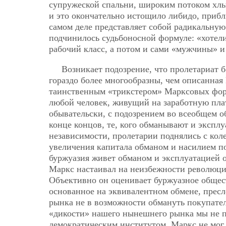
супружеской спальни, широким потоком хлын
и это окончательно истощило либидо, прибл
самом деле представляет собой радикальную
подчинилось судьбоносной формуле: «хотели
рабочий класс, а потом и сами «мужчины» 
Возникает подозрение, что пролетариат 
гораздо более многообразны, чем описанная
таинственным «трикстером» Марксовых форму
любой человек, живущий на заработную плат
обывательски, с подозрением во всеобщем о
конце концов, те, кого обманывают и экспл
независимости, пролетарии поднялись с коле
увеличения капитала обманом и насилием по
буржуазия живет обманом и эксплуатацией 
Маркс настаивал на неизбежности революции
Объективно он оценивает буржуазное общест
основанное на эквивалентном обмене, пресл
рынка не в возможности обмануть покупател
«дикости» нашего нынешнего рынка мы не п
демократическим институтом. Маркс не мог