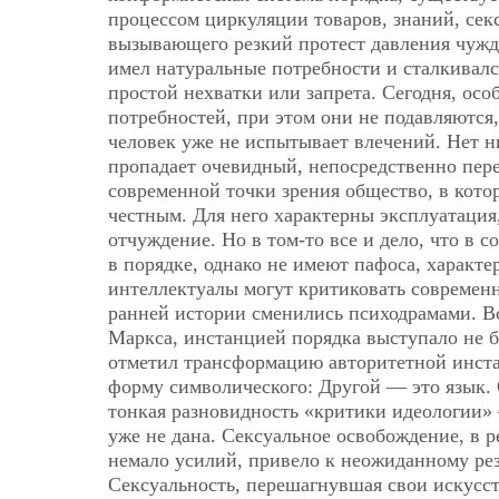
процессом циркуляции товаров, знаний, сек
вызывающего резкий протест давления чужды
имел натуральные потребности и сталкивалс
простой нехватки или запрета. Сегодня,
осо
потребностей, при этом они не подавляются, 
человек уже не испытывает влечений. Нет н
пропадает очевидный, непосредственно пер
современной точки зрения общество, в кото
честным. Для него характерны эксплуатация
отчуждение. Но в том-то все и дело, что в 
в порядке, однако не имеют пафоса, характе
интеллектуалы могут критиковать современ
ранней истории сменились психодрамами. Вс
Маркса, инстанцией порядка выступало не б
отметил трансформацию авторитетной инстан
форму символического: Другой — это язык. 
тонкая разновидность «критики идеологии»
уже не дана. Сексуальное освобождение, в
немало усилий, привело к неожиданному ре
Сексуальность, перешагнувшая свои искусс