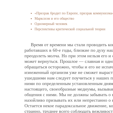
«Призрак бродит по Европе, призрак коммунизма
Марксизм и его общество
Одномерный человек
Перспективы критической социальной теории
Время от времени мы стали проводить к
работавших в 60-е годы, близкие по духу н
преодолеть молча. Но при этом нельзя его и
может вернуться. Прошлое — славная и одно
обращаться осторожно, чтобы и его не испач
изнеженный организм уже не сможет вырас
ушедшими нам следует поучиться у наших п
ними по определенным установленным дням.
настоящего, своеобразные медиумы, вызыва
общения с ними. Мы не должны забывать о н
назойливо призывать их или непрестанно о 
Остается некое парадоксальное движение, ко
странно, труднее всего соблюдать вежливос