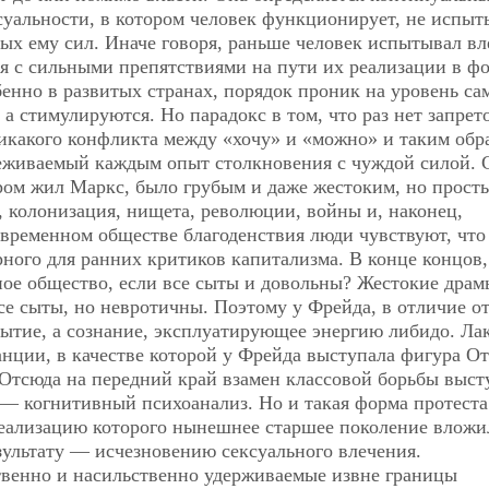
суальности, в котором человек функционирует, не испыт
х ему сил. Иначе говоря, раньше человек испытывал вл
я с сильными препятствиями на пути их реализации в ф
бенно в развитых странах, порядок проник на уровень са
а стимулируются. Но парадокс в том, что раз нет запрет
икакого конфликта между «хочу» и «можно» и таким обр
еживаемый каждым опыт столкновения с чуждой силой. 
ром жил Маркс, было грубым и даже жестоким, но прост
, колонизация, нищета, революции, войны и, наконец,
современном обществе благоденствия люди чувствуют, что
рного для ранних критиков капитализма. В конце концов,
ное общество, если все сыты и довольны? Жестокие драм
е сыты, но невротичны. Поэтому у Фрейда, в отличие о
ытие, а сознание, эксплуатирующее энергию либидо. Ла
ции, в качестве которой у Фрейда выступала фигура От
Отсюда на передний край взамен классовой борьбы выст
 — когнитивный психоанализ. Но и такая форма протеста
 реализацию которого нынешнее старшее поколение вложи
зультату — исчезновению сексуального влечения.
твенно и насильственно удерживаемые извне границы