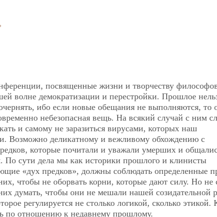
»
онференции, посвященные жизни и творчеству философов
ашей волне демократизации и перестройки. Прошлое нель
 очернять, ибо если новые обещания не выполняются, то 
временно небезопасная вещь. На всякий случай с ним с
кать и самому не заразиться вирусами, которых наш
ти. Возможно деликатному и вежливому обхождению с
редков, которые почитали и уважали умерших и общалис
 По сути дела мы как историки прошлого и клинисты
ющие «дух предков», должны соблюдать определенные п
их, чтобы не оборвать корни, которые дают силу. Но не 
них думать, чтобы они не мешали нашей созидательной р
торое регулируется не столько логикой, сколько этикой. 
ть по отношению к недавнему прошлому.