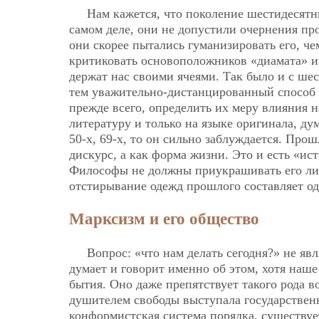
Нам кажется, что поколение шестидесятн
самом деле, они не допустили очернения п
они скорее пытались гуманизировать его, че
критиковать основоположников «диамата» и 
держат нас своими ячеями. Так было и с ше
тем уважительно-дистанцированный способ 
прежде всего, определить их меру влияния 
литературу и только на языке оригинала, ду
50-х, 69-х, то он сильно заблуждается. Про
дискурс, а как форма жизни. Это и есть «ист
Философы не должны приукрашивать его лиц
отстирывание одежд прошлого составляет од
Марксизм и его общество
Вопрос: «что нам делать сегодня?» не яв
думает и говорит именно об этом, хотя наше
бытия. Оно даже препятствует такого рода в
душителем свободы выступала государственн
конформистская система порядка, существуе