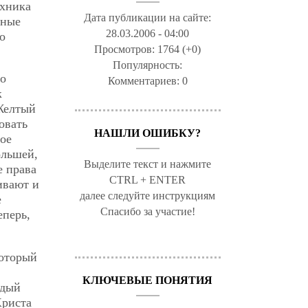
ехника
Дата публикации на сайте:
дные
28.03.2006 - 04:00
о
Просмотров:
1764 (+0)
Популярность:
но
Комментариев:
0
к
 Желтый
овать
НАШЛИ ОШИБКУ?
ное
ольшей,
Выделите текст и нажмите
е права
CTRL + ENTER
ивают и
далее следуйте инструкциям
е
Спасибо за участие!
еперь,
который
КЛЮЧЕВЫЕ ПОНЯТИЯ
ждый
Христа