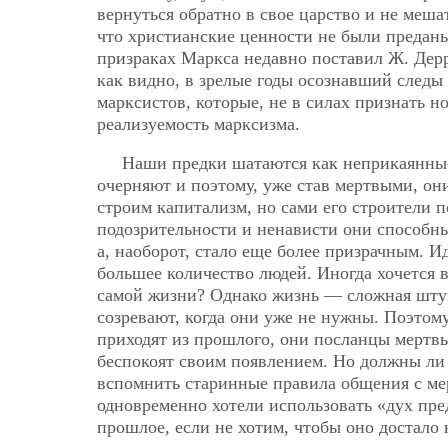
вернуться обратно в свое царство и не мешат
что христианские ценности не были преданы
призраках Маркса недавно поставил Ж. Дерр
как видно, в зрелые годы осознавший следы
марксистов, которые, не в силах признать н
реализуемость марксизма.
Наши предки шатаются как неприкаянные
очерняют и поэтому, уже став мертвыми, он
строим капитализм, но сами его строители 
подозрительности и ненависти они способ
а, наоборот, стало еще более призрачным. И
большее количество людей. Иногда хочется в
самой жизни? Однако жизнь — сложная штук
созревают, когда они уже не нужны. Поэтом
приходят из прошлого, они посланцы мертвы
беспокоят своим появлением. Но должны ли
вспомнить старинные правила общения с ме
одновременно хотели использовать «дух пре
прошлое, если не хотим, чтобы оно достало 