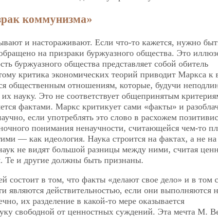
израк коммунизма»
ывают и настораживают. Если что-то кажется, нужно быт
бращено на призраки буржуазного общества. Это иллюз
сть буржуазного общества представляет собой обитель
тому критика экономических теорий приводит Маркса к 
ся общественным отношениям, которые, будучи неподли
х науку. Это не соответствует общепринятым критерия
яется фактами. Маркс критикует сами «факты» и разоблач
 научно, если употреблять это слово в расхожем позитиви
еночного понимания ненаучности, считающейся чем-то п
ими — как идеология. Наука строится на фактах, а не на
наук не видят большой разницы между ними, считая цен
. Те и другие должны быть признаны.
й состоит в том, что факты «делают свое дело» и в том с
ти являются действительностью, если они выполняются 
ечно, их разделение в какой-то мере оказывается
ауку свободной от ценностных суждений. Эта мечта М. В