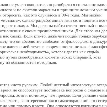
иков не умело окончательно разобраться со сталинизмом.
рошлого и не считали марксизм в принципе ложным учени
м отбросить, как это случилось в 90-е годы. Мы можем
«истмата», однако разработанные ими сети понятий все
стидесятниками. Мы должны найти ответственный и вмес
отношения к своим предшественникам. Для этого мы до
на нас самих. Если кто-то, даже читающий только зарубе
мает, что он абсолютно свободен от философского дискурс
шлое живет и действует в современности не как философ
орическая необходимость», которая дается как судьба.
о путем своеобразных косметических операций, хотя
ну из обязанностей историков.
ляется чисто русским. Любой честный интеллектуал всегд
 время не способствует постановке вопросов о смысле и 
опросам, хотя и по-иному, чем прежде. Если раньше глав
ая власть, заинтересованная в самосохранении, то сегод
т до или помимо власти. Она определяется континуальн