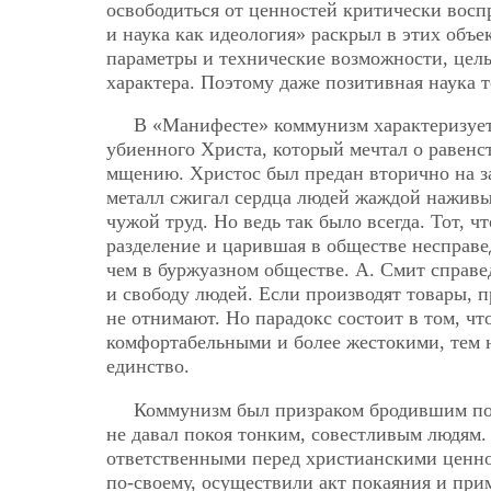
освободиться от ценностей критически восп
и наука как идеология» раскрыл в этих об
параметры и технические возможности, цел
характера. Поэтому даже позитивная наука 
В «Манифесте» коммунизм характеризует
убиенного Христа, который мечтал о равенст
мщению. Христос был предан вторично на з
металл сжигал сердца людей жаждой наживы з
чужой труд. Но ведь так было всегда. Тот, ч
разделение и царившая в обществе несправе
чем в буржуазном обществе. А. Смит справе
и свободу людей. Если производят товары, п
не отнимают. Но парадокс состоит в том, чт
комфортабельными и более жестокими, тем н
единство.
Коммунизм был призраком бродившим по 
не давал покоя тонким, совестливым людям.
ответственными перед христианскими ценно
по-своему, осуществили акт покаяния и при