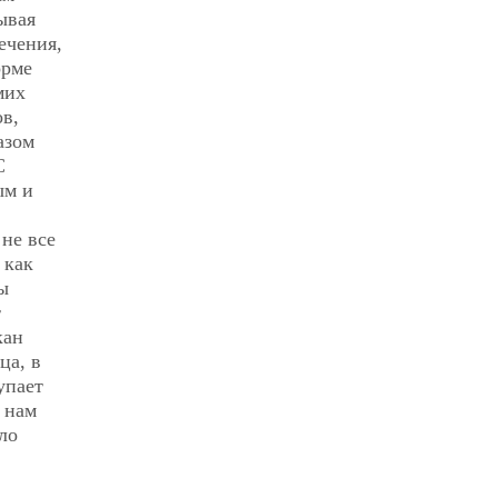
ывая
ечения,
орме
мих
ов,
азом
С
ым и
 не все
 как
ы
т
кан
ца, в
упает
 нам
ло