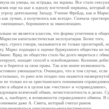
ула на улицы, на эстрады, на экраны. Все стало сексуа
изив еще на шаг к идеалу восточной нирваны, который н
 угрозу деятельному Западу. Учение Фрейда, как и Маркс
 как лучше, а получилось как всегда». Сначала «раствор
и «женщины», боровшиеся за эмансипацию.
больше не является классом, что формы угнетения в обще
 Марксом капиталистическая эксплуатация. Более того,
л, строго говоря, оказывается не только пролетарий, н
у. Маркс подходил к оценке буржуазного общества не по
бмане. Вряд ли общество стало бы долго мириться с обма
уатируют, находят способ к освобождению. Колонии доби
н и борются за свои права. Так или иначе возможность
стоянно уменьшается. Очевидно, что в том случае, если
остальных, то рано
или поздно она окажется низвергнуто
 не только из-за христианского понимания справедливо
во в общем и в целом как «честное» и «справедливое»,
едующем всяческий обман, нечистоплотность в делах. С
я, а, наоборот, в возможности справедливого обмена. В 
онимаем даже А. Смита, который считал рынок
 придерживаться христианско-моралистического