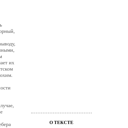
ь
орный,
выводу,
нными,
м
ает их
стском
лохим.
ности
лучае,
не
О ТЕКСТЕ
ебера