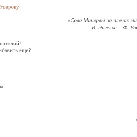
 Уварову
«Сова Минервы на плечах ги
В. Энгельс— Ф. Ра
Анатолий!
ибавить еще?
а,