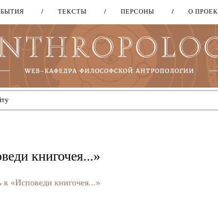
ОБЫТИЯ
ТЕКСТЫ
ПЕРСОНЫ
О ПРОЕ
Перейти
к
основному
содержанию
веди книгочея...»
 к «Исповеди книгочея...»