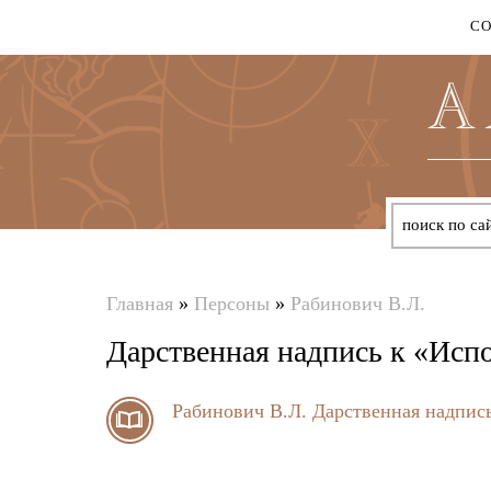
С
Главная
»
Персоны
»
Рабинович В.Л.
Вы
Дарственная надпись к «Испо
здесь
Рабинович В.Л.
Дарственная надпись