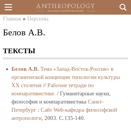
Главная
»
Персоны
Перейти
Вы
Белов А.В.
к
здесь
основному
ТЕКСТЫ
содержанию
Белов А.В.
Тема «Запад-Восток-Россия» в
органической концепции типологии культуры
ХХ столетия
//
Рабочие тетради по
компаративистике.
/ Гуманитарные науки,
философия и компаративистика
Санкт-
Петербург
:
Сайт Web-кафедра философской
антропологи
, 2003. C.135-140.