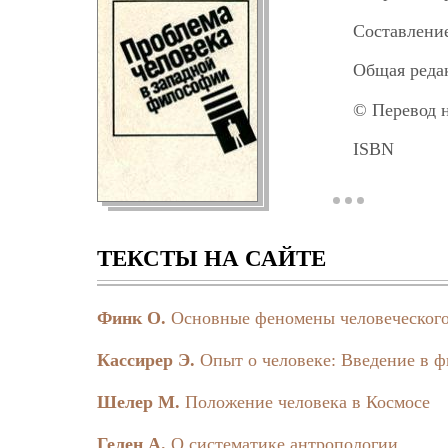
Составление
Общая реда
© Перевод н
ISBN
В сборнике
человека в со
позитивистские
экзистенциалис
ТЕКСТЫ НА САЙТЕ
человека.
Авторами р
Финк О.
Основные феномены человеческог
течений запад
Кассирер Э.
Опыт о человеке: Введение в 
Рекомендуе
личности.
Шелер М.
Положение человека в Космосе
Гелен А.
О систематике антропологии