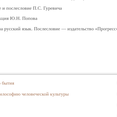
 и послесловие П.С. Гуревича
кция Ю.Н. Попова
а русский язык. Послесловие — издательство «Прогресс
 представлены основные тенденции в разработке пробле
временной западной философии. В нем отражены
, натуралистические, иррационалистические,
тские, теологические, психоаналитические и др. концеп
абот являются ведущие представители основных филосо
о бытия
ной мысли.
философию человеческой культуры
тся философам, социологам, всем, интересующимся про