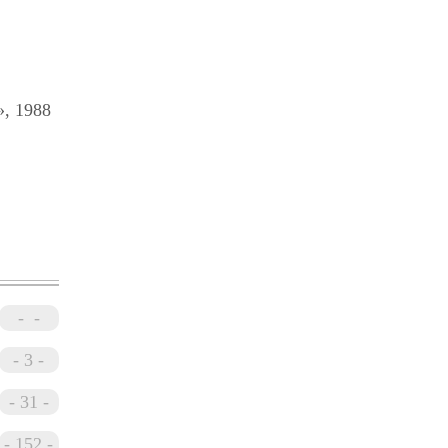
», 1988
мы
ции
фских
3
блемами
31
152