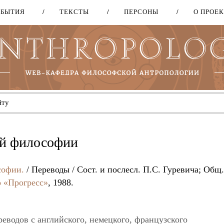
ОБЫТИЯ
ТЕКСТЫ
ПЕРСОНЫ
О ПРОЕ
Перейти
к
основному
содержанию
ой философии
софии.
/ Переводы / Сост. и послесл. П.С. Гуревича; Общ.
о «Прогресс»
, 1988.
еводов с английского, немецкого, французского