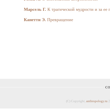
Марсель Г.
К трагической мудрости и за ее
Канетти Э.
Превращение
С
(C) Copyright,
anthropology.ru
2