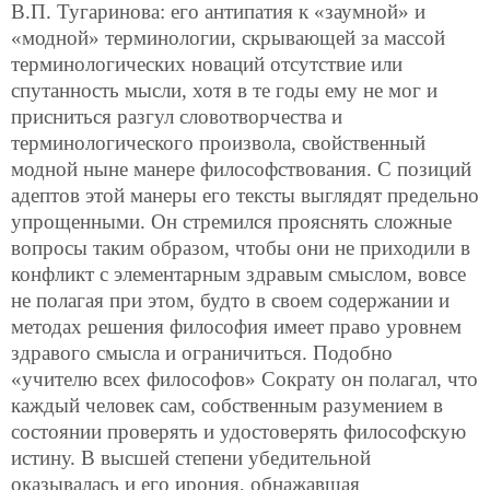
В.П. Тугаринова: его антипатия к «заумной» и
«модной» терминологии, скрывающей за массой
терминологических новаций отсутствие или
спутанность мысли, хотя в те годы ему не мог и
присниться разгул словотворчества и
терминологического произвола, свойственный
модной ныне манере философствования. С позиций
адептов этой манеры его тексты выглядят предельно
упрощенными. Он стремился прояснять сложные
вопросы таким образом, чтобы они не приходили в
конфликт с элементарным здравым смыслом, вовсе
не полагая при этом, будто в своем содержании и
методах решения философия имеет право уровнем
здравого смысла и ограничиться. Подобно
«учителю всех философов» Сократу он полагал, что
каждый человек сам, собственным разумением в
состоянии проверять и удостоверять философскую
истину. В высшей степени убедительной
оказывалась и его ирония, обнажавшая