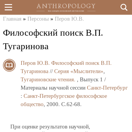
Главная
»
Персоны
»
Перов Ю.В.
Перейти
Вы
Философский поиск В.П.
к
здесь
основному
Тугаринова
содержанию
Перов Ю.В.
Философский поиск В.П.
Тугаринова
//
Серия «Мыслители»
,
Тугариновские чтения.
, Выпуск 1 /
Материалы научной сессии
Санкт-Петербург
:
Санкт-Петербургское философское
общество
, 2000. C.62-68.
При оценке результатов научной,