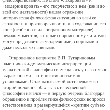
философствования. Не стоит «лакировать» и
«модернизировать» его творчество; в нем (как и во
всей его деятельности) нашла отражение
историческая философская ситуация во всей ее
сложности и противоречивости, и в содержании его
книг (особенно в иллюстративном материале)
немало моментов, которые современному читателю
могут представиться устаревшими, спорными и
даже несколько наивными.
Откровенное неприятие В.П. Тугариновым
начетнически-догматических интерпретаций
марксистской философии совмещалось у него с явно
выраженными «антипозитивистскими»
установками. С так называемой «оттепелью» во
второй половине 50-х гг. в отечественной
философии начался — в первую очередь благодаря
обращению к проблематике философских вопросов
естествознания и развернувшейся «критике субъек-