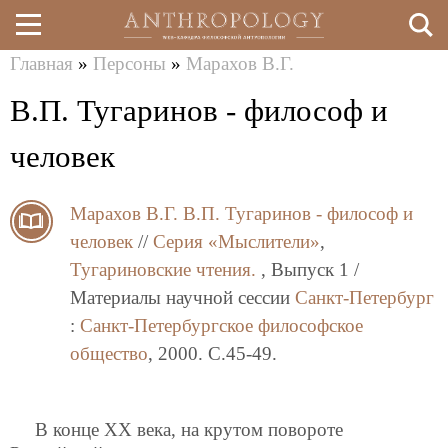
Главная
»
Персоны
»
Марахов В.Г.
Перейти
Вы
В.П. Тугаринов - философ и
к
здесь
основному
человек
содержанию
Марахов В.Г.
В.П. Тугаринов - философ и
человек
//
Серия «Мыслители»
,
Тугариновские чтения.
, Выпуск 1 /
Материалы научной сессии
Санкт-Петербург
:
Санкт-Петербургское философское
общество
, 2000. C.45-49.
В конце ХХ века, на крутом повороте