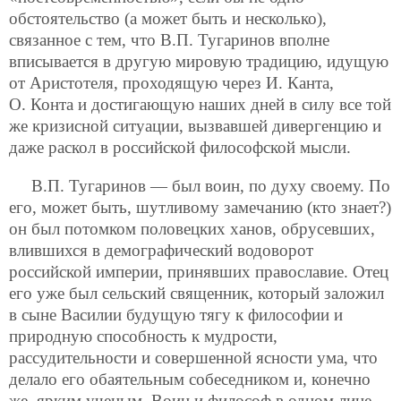
обстоятельство (а может быть и несколько),
связанное с тем, что В.П. Тугаринов вполне
вписывается в другую мировую традицию, идущую
от Аристотеля, проходящую через И. Канта,
О. Конта и достигающую наших дней в силу все той
же кризисной ситуации, вызвавшей дивергенцию и
даже раскол в российской философской мысли.
В.П. Тугаринов — был воин, по духу своему. По
его, может быть, шутливому замечанию (кто знает?)
он был потомком половецких ханов, обрусевших,
влившихся в демографический водоворот
российской империи, принявших православие. Отец
его уже был сельский священник, который заложил
в сыне Василии будущую тягу к философии и
природную способность к мудрости,
рассудительности и совершенной ясности ума, что
делало его обаятельным собеседником и, конечно
же, ярким ученым. Воин и философ в одном лице,