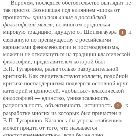
Впрочем, последнее обстоятельство выглядит не
так просто. Возникшая под влиянием «шока от
прошлого»
кризисная линия в российской
философской мысли
, во многом продолжая
мировую традицию, идущую от Шопенгауэра
и
1
связанную по преимуществу с российскими
вариантами феноменологии и постмодернизма,
может и не откликнуться на традиции классической
философии, представителем которой был
В.П. Тугаринов, разве только разрушительной
критикой. Как свидетельствуют коллеги, подобной
критике постмодернизма подвергся основной круг
категорий и ценностей, «добытых» классической
философией — единство, универсальность,
рациональность, объективность, истинность
, к
2
разработке многих из которых был причастен и
В.П. Тугаринов. Казалось бы угроза «забвения»
может придти от того, что называется
«постсовременностью», если бы не одно