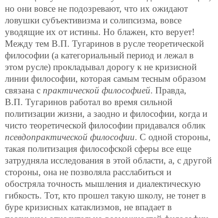
но они вовсе не подозревают, что их ожидают
ловушки субъективизма и солипсизма, вовсе
уводящие их от истины. Но блажен, кто верует!
Между тем В.П. Тугаринов в русле теоретической
философии (а категориальный период и лежал в
этом русле) прокладывал дорогу к не кризисной
линии философии, которая самым тесным образом
связана с
практической философией
. Правда,
В.П. Тугаринов работал во время сильной
политизации жизни, а заодно и философии, когда и
чисто теоретической философии придавался облик
псевдопрактической философии
. С одной стороны,
такая политизация философской сферы все еще
затрудняла исследования в этой области, а, с другой
стороны, она не позволяла расслабиться и
обостряла точность мышления и диалектическую
гибкость. Тот, кто прошел такую школу, не тонет в
буре кризисных катаклизмов, не впадает в