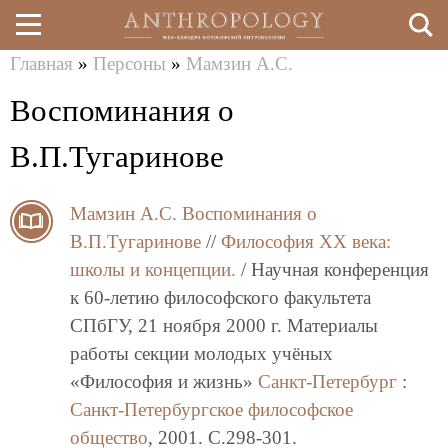
Главная
»
Персоны
»
Мамзин А.С.
Перейти
Вы
Воспоминания о
к
здесь
основному
В.П.Тугаринове
содержанию
Мамзин А.С.
Воспоминания о
В.П.Тугаринове
//
Философия XX века:
школы и концепции.
/ Научная конференция
к 60-летию философского факультета
СПбГУ, 21 ноября 2000 г. Материалы
работы секции молодых учёных
«Философия и жизнь»
Санкт-Петербург
:
Санкт-Петербургское философское
общество
, 2001. C.298-301.