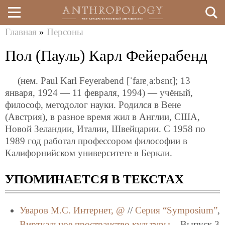
Главная
»
Персоны
Перейти
Вы
Пол (Пауль) Карл Фейерабенд
к
здесь
основному
(нем. Paul Karl Feyerabend [ˈfaɪɐˌaːbɛnt]; 13
содержанию
января, 1924 — 11 февраля, 1994) — учёный,
философ, методолог науки. Родился в Вене
(Австрия), в разное время жил в Англии, США,
Новой Зеландии, Италии, Швейцарии. С 1958 по
1989 год работал профессором философии в
Калифорнийском университете в Беркли.
УПОМИНАЕТСЯ В ТЕКСТАХ
Уваров М.С.
Интернет, @
//
Серия “Symposium”
,
Виртуальное пространство культуры.
, Выпуск 3