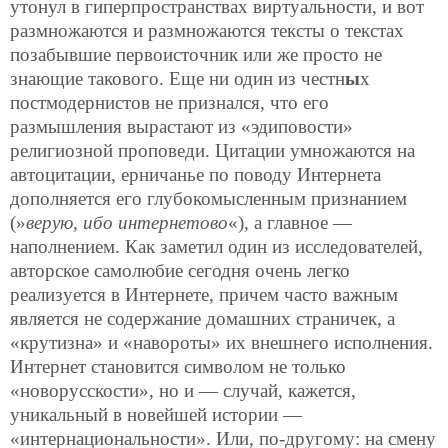
утонул в гиперпространствах виртуальности, и вот
размножаются и размножаются тексты о текстах
позабывшие первоисточник или же просто не
знающие такового. Еще ни один из честн
ы
х
постмодернистов не признался, что его
размышления вырастают из «эдиповости»
религиозной проповеди. Цитации умножаются на
автоцитации, ерничанье по поводу Интернета
дополняется его глубокомысленным признанием
(»
верую, ибо интернетово
«), а главное —
наполнением. Как заметил один из исследователей,
авторское самолюбие сегодня очень легко
реализуется в Интернете, причем часто важным
является не содержание домашних страничек, а
«крутизна» и «навороты» их внешнего исполнения.
Интернет становится символом не только
«новорусскости», но и — случай, кажется,
уникальный в новейшей истории —
«интернациональности». Или, по-другому: на смену