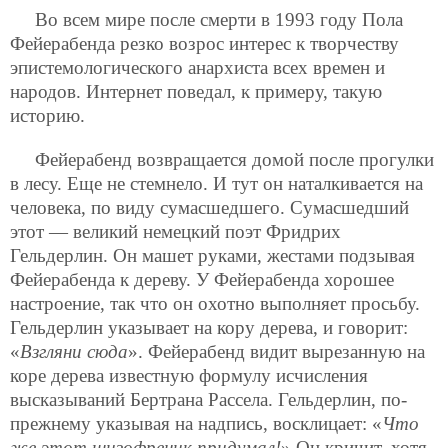
Во всем мире после смерти в 1993 году Пола
Фейерабенда резко возрос интерес к творчеству
эпистемологического анархиста всех времен и
народов. Интернет поведал, к примеру, такую
историю.
Фейерабенд возвращается домой после прогулки
в лесу. Еще не стемнело. И тут он наталкивается на
человека, по виду сумасшедшего. Сумасшедший
этот — великий немецкий поэт Фридрих
Гельдерлин. Он машет руками, жестами подзывая
Фейерабенда к дереву. У Фейерабенда хорошее
настроение, так что он охотно выполняет просьбу.
Гельдерлин указывает на кору дерева, и говорит:
«
Взгляни сюда
». Фейерабенд видит вырезанную на
коре дерева известную формулу исчисления
высказываний Бертрана Рассела. Гельдерлин, по-
прежнему указывая на надпись, восклицает: «
Что
же этот шизофреник придумал!
» Он кричит, хотя