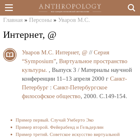
Главная
»
Персоны
»
Уваров М.С.
Перейти
Вы
Интернет, @
к
здесь
основному
Уваров М.С.
Интернет, @
//
Серия
содержанию
“Symposium”
,
Виртуальное пространство
культуры.
, Выпуск 3 / Материалы научной
конференции 11–13 апреля 2000 г
Санкт-
Петербург
:
Санкт-Петербургское
философское общество
, 2000. C.149-154.
Пример первый. Случай Умберто Эко
Пример второй. Фейерабенд и Гельдерлин
Пример третий. Советское искусство виртуальной