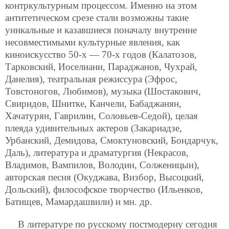
контркультурным процессом. Именно на этом
антитетическом срезе стали возможны такие
уникальные и казавшиеся поначалу внутренне
несовместимыми культурные явления, как
киноискусство 50-х — 70-х годов (Калатозов,
Тарковский, Иоселиани, Параджанов, Чухрай,
Данелия), театральная режиссура (Эфрос,
Товстоногов, Любимов), музыка (Шостакович,
Свиридов, Шнитке, Канчели, Бабаджанян,
Хачатурян, Гаврилин, Соловьев-Седой), целая
плеяда удивительных актеров (Закариадзе,
Урбанский, Демидова, Смоктуновский, Бондарчук,
Даль), литература и драматургия (Некрасов,
Владимов, Вампилов, Володин, Солженицын),
авторская песня (Окуджава, Визбор, Высоцкий,
Дольский), философское творчество (Ильенков,
Батищев, Мамардашвили) и мн. др.
В литературе по русскому постмодерну сегодня