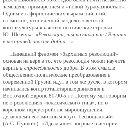
замещены примирением и «новой буржуазностью».
Одним из афористических выражений этой,
возможно, утопической, модели советской
контркультуры являются поэтические строчки
Ю. Шевчука: «
Революция, ты научила нас / Верить
в несправедливость добра
…».
Нынешний феномен «бархатных революций»
основан на вере в то, что революция может научить
верить в
справедливость
добра. В этом смысле
общественно-политические преобразования в
современной Грузии идут в том же русле, в котором
начинались контртоталитарные движения в
Восточной Европе 80-90-х гг. Поэтому мы говорим
не о революциях «классического типа», но о
коренном переустройстве мироощущения,
делающем невозможным «бунт беспощадный»
(А.С. Пушкин). «Идеальное» впервые в истории