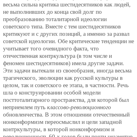
весьма сильна критика шестидесятников как людей,
не выполнивших до конца свой долг по
преобразованию тоталитарной идеологии
советского типа. Вместе с тем шестидесятников
критикуют и с других позиций, а именно
за развал
советской идеологии. Обе критические тенденции не
учитывает того очевидного факта, что
отечественная контркультура (в том числе и
феномен шестидесятников) имела другие задачи.
Эти задачи вытекали из своеобразия, иногда весьма
трагического, эволюции как русской культуры в
целом, так и советского ее этапа, в частности. Речь
шла о конструировании особой модели
посттоталитарного пространства, для которой был
неприемлем путь
классово-революционного
обновленчества. В этом отношении отечественный
нонконформизм переосмыслил и цели западной
контркультуры, в которой нонконформизм и
революционность 60-х годов были почти незаметно