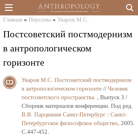
Главная
»
Персоны
»
Уваров М.С.
Перейти
Вы
Постсоветский постмодернизм
к
здесь
основному
в антропологическом
содержанию
горизонте
Уваров М.С.
Постсоветский постмодернизм
в антропологическом горизонте
//
Человек
постсоветского пространства.
, Выпуск 3 /
Сборник материалов конференции. Под ред.
В.В. Парцвания
Санкт-Петербург
:
Санкт-
Петербургское философское общество
, 2005.
C.447-452.