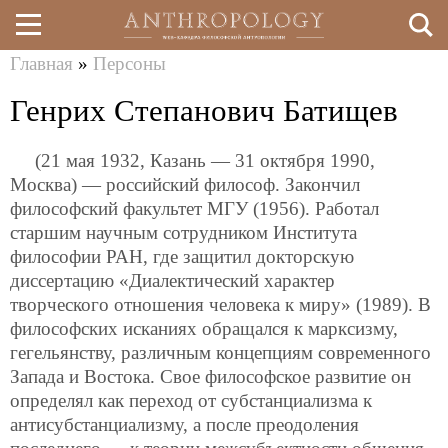
Главная
»
Персоны
Перейти
Вы
Генрих Степанович Батищев
к
здесь
основному
(21 мая 1932, Казань — 31 октября 1990,
содержанию
Москва) — российский философ. Закончил
философский факультет МГУ (1956). Работал
старшим научным сотрудником Института
философии РАН, где защитил докторскую
диссертацию «Диалектический характер
творческого отношения человека к миру» (1989). В
философских исканиях обращался к марксизму,
гегельянству, различным концепциям современного
Запада и Востока. Свое философское развитие он
определял как переход от субстанциализма к
антисубстанциализму, а после преодоления