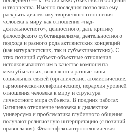
последнего — к теории межсубъектности общения
и творчества. Именно последняя позволила ему
раскрыть диалектику творческого отношения
человека к миру как отношения «над-
деятельностного», ценностного, дать критику
философского субстанциализма, деятельностного
подхода и разного рода активистских концепций
(как натуралистских, так и субъективистских). С
этих позиций субъект-объектные отношения
истолковываются им в качестве компонента
межсубъектных, выявляются разные типы
социальных связей (органические, атомистические,
гармонически-полифонические), иерархия уровней
отношения человека к миру и структура
личностного мира субъекта. В поздних работах
Батищева отношение человека к диалектике
универсума и проблематика глубинного общения
получают религиозную интерпретацию (с позиций
православия). Философско-антропологическая