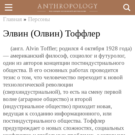
Главная
»
Персоны
Перейти
Вы
Элвин (Олвин) Тоффлер
к
здесь
основному
(англ. Alvin Toffler; родился 4 октября 1928 года)
содержанию
— американский философ, социолог и футуролог,
один из авторов концепции постиндустриального
общества. В его основных работах проводится
тезис о том, что человечество переходит к новой
технологической революции
(сверхиндустриальной), то есть на смену первой
волне (аграрное общество) и второй
(индустриальное общество) приходит новая,
ведущая к созданию информационного, или
постиндустриального общества. Тоффлер
предупреждает о новых сложностях, социальных