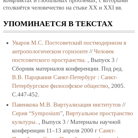
конфликтах и глобальных проблемах, с которыми
столкнётся человечество на стыке XX и XXI вв.
УПОМИНАЕТСЯ В ТЕКСТАХ
Уваров М.С.
Постсоветский постмодернизм в
антропологическом горизонте
//
Человек
постсоветского пространства.
, Выпуск 3 /
Сборник материалов конференции. Под ред.
В.В. Парцвания
Санкт-Петербург
:
Санкт-
Петербургское философское общество
, 2005.
C.447-452.
Павенкова М.В.
Виртуализация институтов
//
Серия “Symposium”
,
Виртуальное пространство
культуры.
, Выпуск 3 / Материалы научной
конференции 11–13 апреля 2000 г
Санкт-