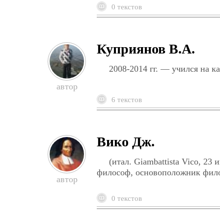
0 текстов
Куприянов В.А.
2008-2014 гг. — учился на 
6 текстов
Вико Дж.
(итал. Giambattista Vico, 2
философ, основоположник фило
0 текстов