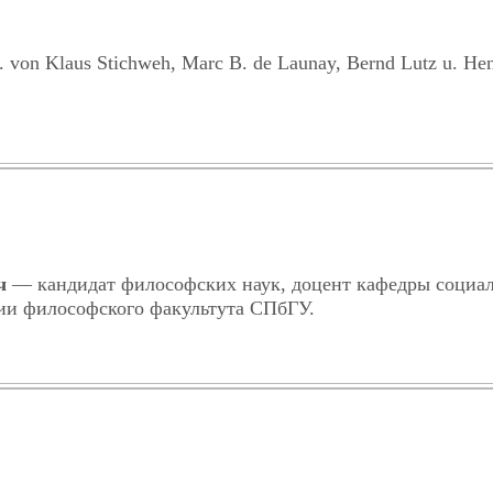
g. von Klaus Stichweh, Marc B. de Launay, Bernd Lutz u. He
ч
— кандидат философских наук, доцент кафедры социа
и философского факультута СПбГУ.