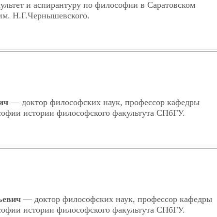
ультет и аспирантуру по философии в Саратовском
им. Н.Г.Чернышевского.
ич
— доктор философских наук, профессор кафедры
офии истории философского факультута СПбГУ.
ьевич
— доктор философских наук, профессор кафедры
офии истории философского факультута СПбГУ.