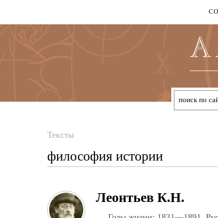
С
Тексты
Вы
философия истории
здесь
Леонтьев К.Н.
Годы жизни: 1831—1891. Рус