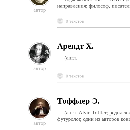
направления; философ, писател
0 текстов
Арендт Х.
(англ.
0 текстов
Тоффлер Э.
(англ. Alvin Toffler; родил
футуролог, один из авторов ко