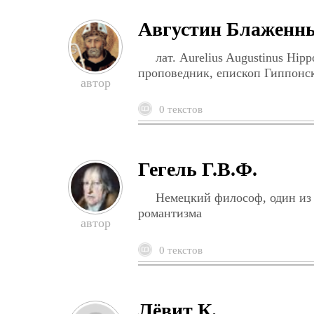
Августин Блаженн
лат. Aurelius Augustinus Hi
проповедник, епископ Гиппонски
0 текстов
Гегель Г.В.Ф.
Немецкий философ, один из
романтизма
0 текстов
Лёвит К.