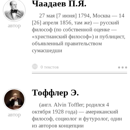
Чаадаев П.Я.
27 мая [7 июня] 1794, Москва — 14
[26] апреля 1856, там же) — русский
философ (по собственной оценке —
«христианский философ») и публицист,
объявленный правительством
сумасшедши
0 текстов
о
ч
п
Тоффлер Э.
(англ. Alvin Toffler; родился 4
октября 1928 года) — американский
философ, социолог и футуролог, один
из авторов концепции