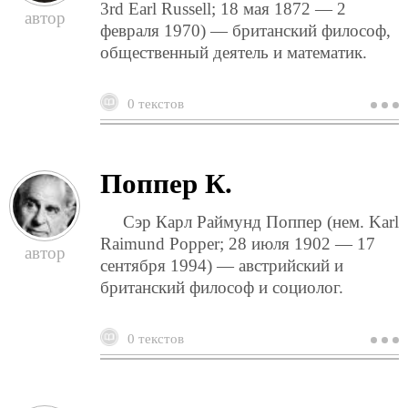
3rd Earl Russell; 18 мая 1872 — 2
февраля 1970) — британский философ,
общественный деятель и математик.
0 текстов
о
р
б
Поппер К.
Сэр Карл Раймунд Поппер (нем. Karl
Raimund Popper; 28 июля 1902 — 17
сентября 1994) — австрийский и
британский философ и социолог.
0 текстов
о
п
к