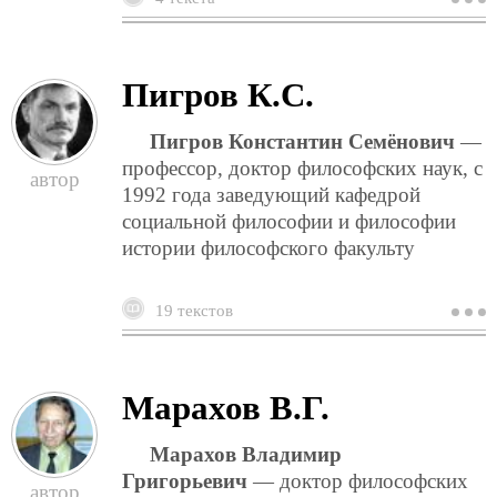
с
г
Пигров К.С.
Пигров Константин Семёнович
—
профессор, доктор философских наук, с
1992 года заведующий кафедрой
социальной философии и философии
истории философского факульту
19 текстов
о
п
к
Марахов В.Г.
Марахов Владимир
Григорьевич
— доктор философских