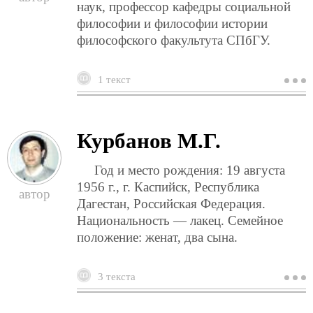
наук, профессор кафедры социальной
философии и философии истории
философского факультута СПбГУ.
1 текст
о
м
в
Курбанов М.Г.
Год и место рождения: 19 августа
1956 г., г. Каспийск, Республика
Дагестан, Российская Федерация.
Национальность — лакец. Семейное
положение: женат, два сына.
3 текста
о
к
м