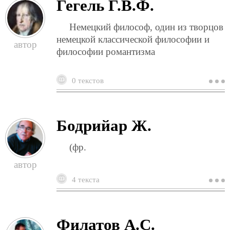
Гегель Г.В.Ф.
Немецкий философ, один из творцов
немецкой классической философии и
философии романтизма
0 текстов
о
г
г
Бодрийар Ж.
(фр.
4 текста
о
б
ж
Филатов А.С.