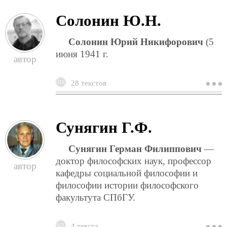
Солонин Ю.Н.
Солонин Юрий Никифорович
(5
июня 1941 г.
28 текстов
о
с
ю
Сунягин Г.Ф.
Сунягин Герман Филиппович
—
доктор философских наук, профессор
кафедры социальной философии и
философии истории философского
факультута СПбГУ.
4 текста
о