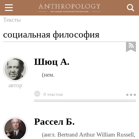
Тексты
Перейти
Вы
социальная философия
к
здесь
основному
содержанию
Шюц А.
(нем.
0 текстов
о
ш
а
Рассел Б.
(англ. Bertrand Arthur William Russell,