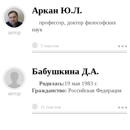
Аркан Ю.Л.
профессор, доктор философских
наук
5 текстов
о
а
ю
Бабушкина Д.А.
Родилась:
19 мая 1983 г.
Гражданство:
Российская Федерация
11 текстов
о
б
д