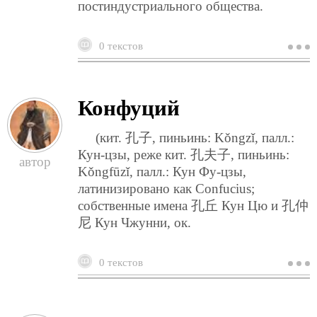
постиндустриального общества.
0 текстов
о
т
э
Конфуций
(кит. 孔子, пиньинь: Kǒngzǐ, палл.:
Кун-цзы, реже кит. 孔夫子, пиньинь:
Kǒngfūzǐ, палл.: Кун Фу-цзы,
латинизировано как Confucius;
собственные имена 孔丘 Кун Цю и 孔仲
尼 Кун Чжунни, ок.
0 текстов
о
к