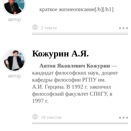
краткое жизнеописание[/b][/h1]
2 текста
о
ф
а
Кожурин А.Я.
Антон Яковлевич Кожурин
—
кандидат философских наук, доцент
кафедры философии РГПУ им.
А.И. Герцена. В 1992 г. закончил
философский факультет СПбГУ, в
1997 г.
18 текстов
о
к
а