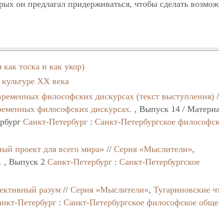
орых он предлагал придерживаться, чтобы сделать возмо
 как тоска и как укор)
 культуре XX века
временных философских дискурсах (текст выступления)
ременных философских дискурсах.
, Выпуск 14 / Матери
ербург
Санкт-Петербург
:
Санкт-Петербургское философс
ный проект для всего мира»
//
Серия «Мыслители»
,
.
, Выпуск 2
Санкт-Петербург
:
Санкт-Петербургское
ъективный разум
//
Серия «Мыслители»
,
Тугариновские ч
анкт-Петербург
:
Санкт-Петербургское философское обще