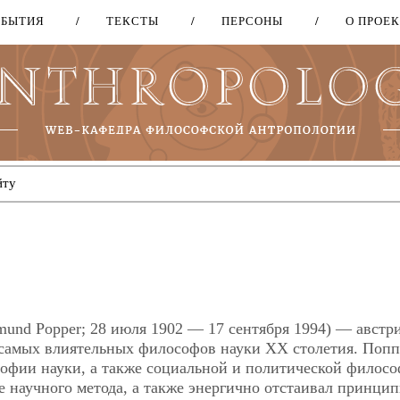
ОБЫТИЯ
ТЕКСТЫ
ПЕРСОНЫ
О ПРОЕ
Перейти
к
основному
содержанию
mund Popper; 28 июля 1902 — 17 сентября 1994) — австр
 самых влиятельных философов науки XX столетия. Попп
офии науки, а также социальной и политической филосо
е научного метода, а также энергично отстаивал принци