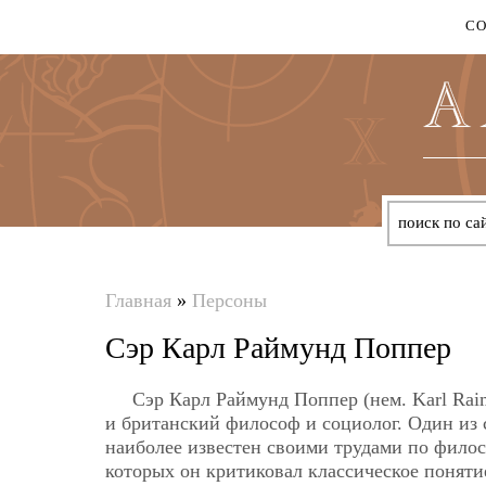
С
Главная
»
Персоны
Вы
Сэр Карл Раймунд Поппер
здесь
Сэр Карл Раймунд Поппер (нем. Karl Rai
и британский философ и социолог. Один из
наиболее известен своими трудами по филос
которых он критиковал классическое поняти