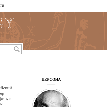
КТЕ
ПЕРСОНА
ийский
ер
фии, в
пы