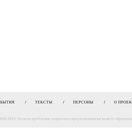
ОБЫТИЯ
ТЕКСТЫ
ПЕРСОНЫ
О ПРОЕ
000-2016. По всем проблемам, вопросам и предложениям вы можете обращатьс