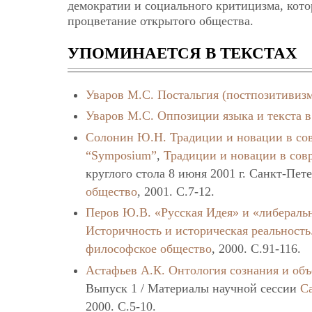
демократии и социального критицизма, кот
процветание открытого общества.
УПОМИНАЕТСЯ В ТЕКСТАХ
Уваров М.С.
Постальгия (постпозитивизм
Уваров М.С.
Оппозиции языка и текста в
Солонин Ю.Н.
Традиции и новации в со
“Symposium”
,
Традиции и новации в сов
круглого стола 8 июня 2001 г. Санкт-Пет
общество
, 2001. C.7-12.
Перов Ю.В.
«Русская Идея» и «либераль
Историчность и историческая реальность
философское общество
, 2000. C.91-116.
Астафьев А.К.
Онтология сознания и об
Выпуск 1 / Материалы научной сессии
С
2000. C.5-10.