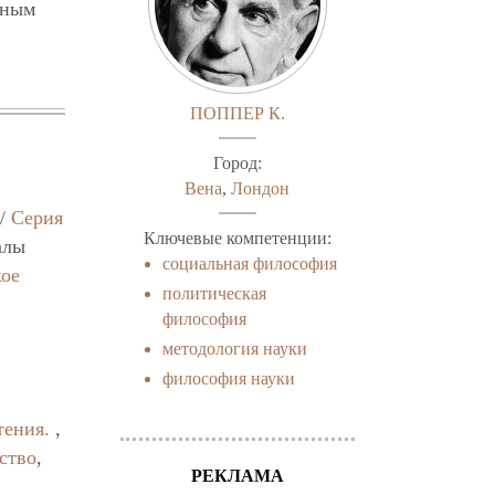
жным
ПОППЕР К.
Город:
Вена
,
Лондон
//
Серия
Ключевые компетенции:
алы
социальная философия
кое
политическая
философия
методология науки
философия науки
тения.
,
ство
,
РЕКЛАМА