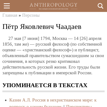
Главная
»
Персоны
Перейти
Вы
Пётр Яковлевич Чаадаев
к
здесь
основному
27 мая [7 июня] 1794, Москва — 14 [26] апреля
содержанию
1856, там же) — русский философ (по собственной
оценке — «христианский философ») и публицист,
объявленный правительством сумасшедшим за свои
сочинения, в которых резко критиковал
действительность русской жизни. Его труды были
запрещены к публикации в имперской России.
УПОМИНАЕТСЯ В ТЕКСТАХ
Казин А.Л.
Россия в нехристианском мире: к
вопросу о нашем будущем
//
Перспективы