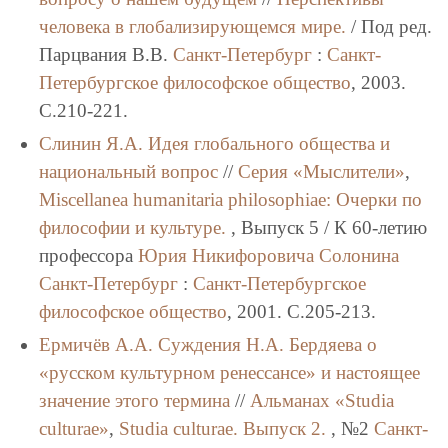
человека в глобализирующемся мире.
/ Под ред.
Парцвания В.В.
Санкт-Петербург
:
Санкт-
Петербургское философское общество
, 2003.
C.210-221.
Слинин Я.А.
Идея глобального общества и
национальный вопрос
//
Серия «Мыслители»
,
Miscellanea humanitaria philosоphiae: Очерки по
философии и культуре.
, Выпуск 5 / К 60-летию
профессора
Юрия Никифоровича Солонина
Санкт-Петербург
:
Санкт-Петербургское
философское общество
, 2001. C.205-213.
Ермичёв А.А.
Суждения Н.А. Бердяева о
«русском культурном ренессансе» и настоящее
значение этого термина
//
Альманах «Studia
culturae»
,
Studia culturae. Выпуск 2.
, №2
Санкт-