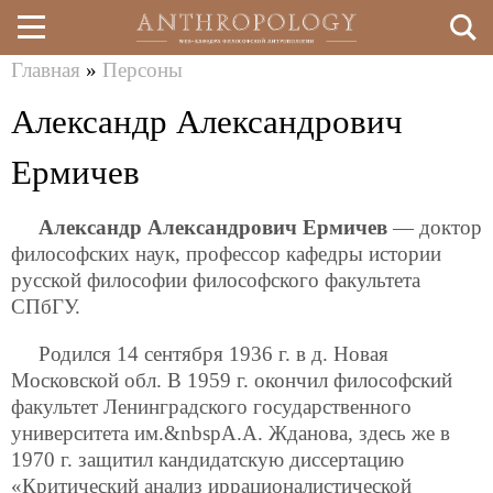
Главная
»
Персоны
Перейти
Вы
Александр Александрович
к
здесь
основному
Ермичев
содержанию
Александр Александрович Ермичев
— доктор
философских наук, профессор кафедры истории
русской философии философского факультета
СПбГУ.
Родился 14 сентября 1936 г. в д. Новая
Московской обл. В 1959 г. окончил философский
факультет Ленинградского государственного
университета им.&nbspА.А. Жданова, здесь же в
1970 г. защитил кандидатскую диссертацию
«Критический анализ иррационалистической