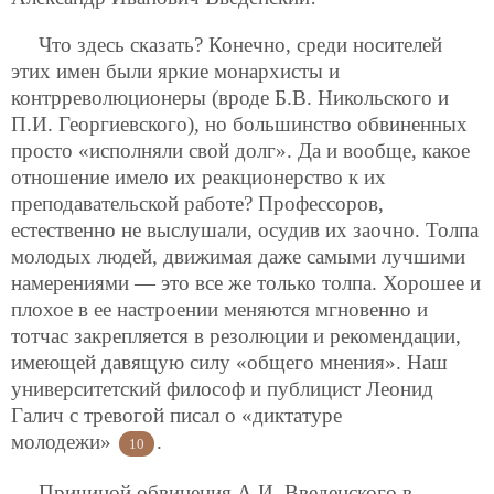
Что здесь сказать? Конечно, среди носителей
этих имен были яркие монархисты и
контрреволюционеры (вроде Б.В. Никольского и
П.И. Георгиевского), но большинство обвиненных
просто «исполняли свой долг». Да и вообще, какое
отношение имело их реакционерство к их
преподавательской работе? Профессоров,
естественно не выслушали, осудив их заочно. Толпа
молодых людей, движимая даже самыми лучшими
намерениями — это все же только толпа. Хорошее и
плохое в ее настроении меняются мгновенно и
тотчас закрепляется в резолюции и рекомендации,
имеющей давящую силу «общего мнения». Наш
университетский философ и публицист Леонид
Галич с тревогой писал о «диктатуре
молодежи»
.
10
Причиной обвинения А.И. Введенского в