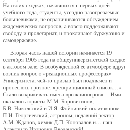
На своих сходках, начавшихся с первых дней
учебного года, студенты, усердно разогреваемые
большевиками, не ограничиваются обсуждением
академических вопросов, а вовсю поддерживают
свободу и пролетариат, и проклинают буржуазию и
самодержавие.
Вторая часть нашей истории начинается 19
сентября 1905 года на общеуниверситетской сходке
в актовом зале. В возбужденной ее атмосфере вдруг
возник вопрос о «реакционных профессорах»
Университета; чей-то призыв был подхвачен и
пронеслось грозное: «рескрипционный список…».
Стали выкрикивать имена «реакционеров»… Ими
оказались юристы М.М. Боровитинов,
Б.В. Никольский и И.Я. Фойницкий политэконом
П.И. Георгиевский, астроном, недавний ректор
А.М. Жданов, химик Д.П. Коновалов и… наш
Александр Иванович Введенский!