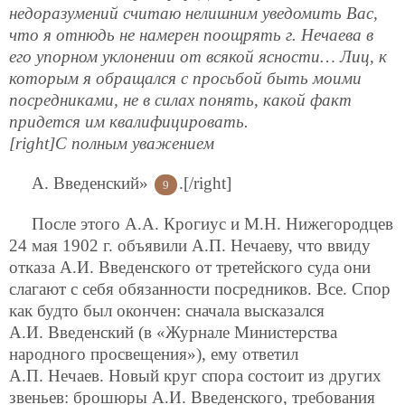
недоразумений считаю нелишним уведомить Вас,
что я отнюдь не намерен поощрять г. Нечаева в
его упорном уклонении от всякой ясности… Лиц, к
которым я обращался с просьбой быть моими
посредниками, не в силах понять, какой факт
придется им квалифицировать.
[right]С полным уважением
А. Введенский»
.[/right]
9
После этого А.А. Крогиус и М.Н. Нижегородцев
24 мая 1902 г. объявили А.П. Нечаеву, что ввиду
отказа А.И. Введенского от третейского суда они
слагают с себя обязанности посредников. Все. Спор
как будто был окончен: сначала высказался
А.И. Введенский (в «Журнале Министерства
народного просвещения»), ему ответил
А.П. Нечаев. Новый круг спора состоит из других
звеньев: брошюры А.И. Введенского, требования