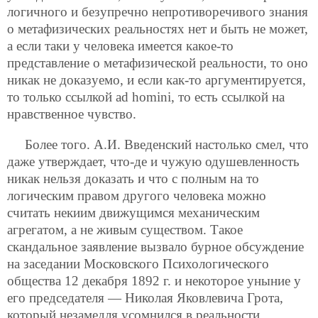
логичного и безупречно непротиворечивого знания
о метафизических реальностях нет и быть не может,
а если таки у человека имеется какое-то
представление о метафизической реальности, то оно
никак не доказуемо, и если как-то аргументируется,
то только ссылкой ad homini, то есть ссылкой на
нравственное чувство.
Более того. А.И. Введенский настолько смел, что
даже утверждает, что-де и чужую одушевленность
никак нельзя доказать и что с полным на то
логическим правом другого человека можно
считать некиим движущимся механическим
агрегатом, а не живым существом. Такое
скандальное заявление вызвало бурное обсуждение
на заседании Московского Психологического
общества 12 декабря 1892 г. и некоторое уныние у
его председателя — Николая Яковлевича Грота,
который незамедля усомнился в реальности