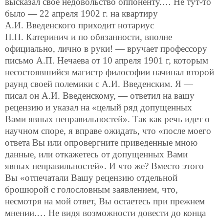
высказал свое недовольство оппоненту.… Не тут-то
было — 22 апреля 1902 г. на квартиру
А.И. Введенского приходит нотариус
П.П. Катеринич и по обязанности, вполне
официально, лично в руки! — вручает профессору
письмо А.П. Нечаева от 10 апреля 1901 г, которым
несостоявшийся магистр философии начинал второй
раунд своей полемики с А.И. Введенским. Я —
писал он А.И. Введенскому, — ответил на вашу
рецензию и указал на «целый ряд допущенных
Вами явных неправильностей». Так как речь идет о
научном споре, я вправе ожидать, что «после моего
ответа Вы или опровергните приведенные мною
данные, или откажетесь от допущенных Вами
явных неправильностей». И что же? Вместо этого
Вы «отпечатали Вашу рецензию отдельной
брошюрой с голословным заявлением, что,
несмотря на мой ответ, Вы остаетесь при прежнем
мнении.… Не видя возможности довести до конца