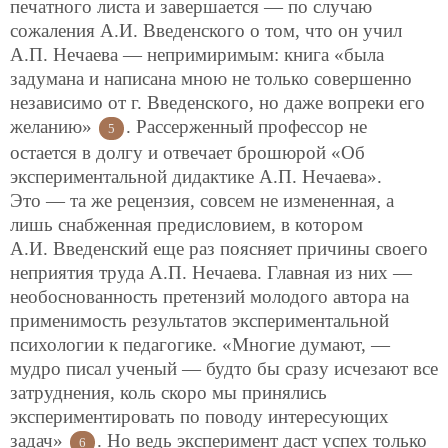
печатного листа и завершается — по случаю
сожаления А.И. Введенского о том, что он учил
А.П. Нечаева — непримиримым: книга «была
задумана и написана мною не только совершенно
независимо от г. Введенского, но даже вопреки его
желанию»
. Рассерженный профессор не
5
остается в долгу и отвечает брошюрой «Об
экспериментальной дидактике А.П. Нечаева».
Это — та же рецензия, совсем не измененная, а
лишь снабженная предисловием, в котором
А.И. Введенский еще раз поясняет причины своего
неприятия труда А.П. Нечаева. Главная из них —
необоснованность претензий молодого автора на
применимость результатов экспериментальной
психологии к педагогике. «Многие думают, —
мудро писал ученый — будто бы сразу исчезают все
затруднения, коль скоро мы принялись
экспериментировать по поводу интересующих
задач»
. Но ведь эксперимент даст успех только
6