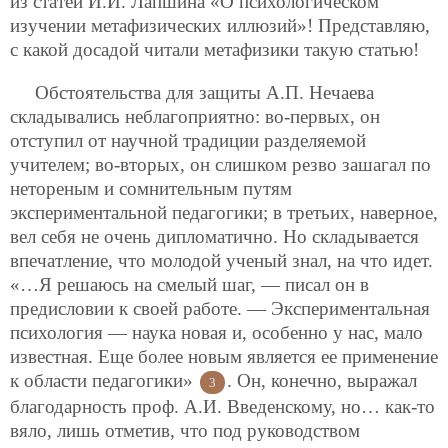
из статей И.И. Лапшина «О психологическом
изучении метафизических иллюзий»! Представляю,
с какой досадой читали метафизики такую статью!
Обстоятельства для защиты А.П. Нечаева
складывались неблагоприятно: во-первых, он
отступил от научной традиции разделяемой
учителем; во-вторых, он слишком резво зашагал по
нетореным и сомнительным путям
экспериментальной педагогики; в третьих, наверное,
вел себя не очень дипломатично. Но складывается
впечатление, что молодой ученый знал, на что идет.
«…Я решаюсь на смелый шаг, — писал он в
предисловии к своей работе. — Экспериментальная
психология — наука новая и, особенно у нас, мало
известная. Еще более новым является ее применение
к области педагогики»
. Он, конечно, выражал
3
благодарность проф. А.И. Введенскому, но… как-то
вяло, лишь отметив, что под руководством