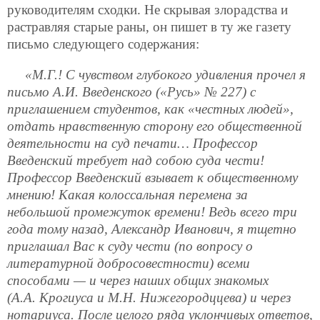
руководителям сходки. Не скрывая злорадства и
растравляя старые раны, он пишет в ту же газету
письмо следующего содержания:
«М.Г.! С чувством глубокого удивления прочел я
письмо А.И. Введенского («Русь» № 227) с
приглашением студентов, как «честных людей»,
отдать нравственную сторону его общественной
деятельности на суд печати… Профессор
Введенский требует над собою суда чести!
Профессор Введенский взывает к общественному
мнению! Какая колоссальная перемена за
небольшой промежуток времени! Ведь всего три
года тому назад, Александр Иванович, я тщетно
приглашал Вас к суду чести (по вопросу о
литературной добросовестности) всеми
способами — и через наших общих знакомых
(А.А. Крогиуса и М.Н. Нижегородццева) и через
нотариуса. После целого ряда уклончивых ответов,