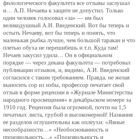
филологического факультета все отзывы заслушал
и… А.П. Нечаева к защите не допустил. Только
один человек голосовал «за» — им был
великодушный А.И. Введенский. Вот бы теперь и
остыть Нечаеву, вот бы теперь и понять, что
маленькая рыбка лучше, чем большой таракан и что
плетью обуха не перешибешь и т.п. Куда там!
Нечаев закусил удила… Он в официальном
порядке — через декана факультета — потребовал
публикации отзывов, и, видимо, А.И. Введенский
согласился с таким требованием. Правда, не желая
выносить сор из избы, профессор печатает свой
отзыв в форме рецензии в «Журнале Министерства
народного просвещения» в декабрьском номере за
1910 год. Рецензия была огромной, почти на 1,5
печатных листа, грубой и высокомерной! Названия
ее разделов оглушительны как оплеухи: «Явные
несообразности…» «Необоснованность и
произвольность…» «Произвольность и