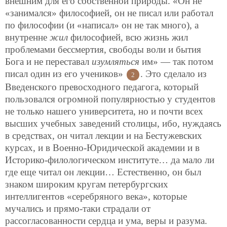
внешним для его собственной природы. «Он не
«занимался» философией, он не писал или работал
по философии (и «написал» он не так много), а
внутренне
жил
философией, всю жизнь жил
проблемами бессмертия, свободы воли и бытия
Бога и не переставал
изумляться
им» — так потом
писал один из его учеников»
. Это сделало из
2
Введенского превосходного педагога, который
пользовался огромной популярностью у студентов
не только нашего университета, но и почти всех
высших учебных заведений столицы, ибо, нуждаясь
в средствах, он читал лекции и на Бестужевских
курсах, и в Военно-Юридической академии и в
Историко-филологическом институте… да мало ли
где еще читал он лекции… Естественно, он был
знаком широким кругам петербургских
интеллигентов «серебряного века», которые
мучались и прямо-таки страдали от
рассогласованности сердца и ума, веры и разума.