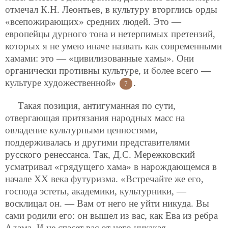
отмечал К.Н. Леонтьев, в культуру вторглись орды
«всепожирающих» средних людей. Это —
европейцы дурного тона и нетерпимых претензий,
которых я не умею иначе назвать как современными
хамами: это — «цивилизованные хамы». Они
органически противны культуре, и более всего —
культуре художественной»
.
7
Такая позиция, антигуманная по сути,
отвергающая притязания народных масс на
овладение культурными ценностями,
поддерживалась и другими представителями
русского ренессанса. Так, Д.С. Мережковский
усматривал «грядущего хама» в нарождающемся в
начале ХХ века футуризма. «Встречайте же его,
господа эстеты, академики, культурники, —
восклицал он. — Вам от него не уйти никуда. Вы
сами родили его: он вышел из вас, как Ева из ребра
Адама. И не спасет вас от него никакая