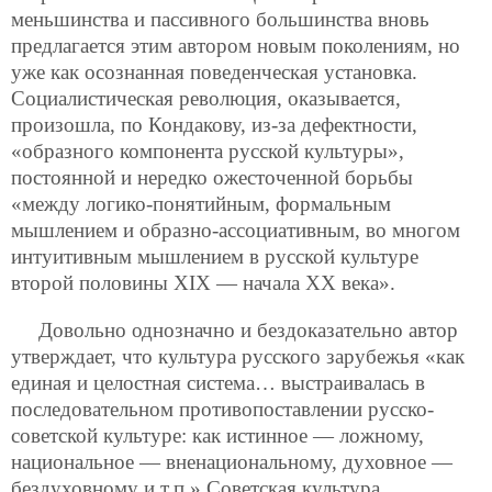
меньшинства и пассивного большинства вновь
предлагается этим автором новым поколениям, но
уже как осознанная поведенческая установка.
Социалистическая революция, оказывается,
произошла, по Кондакову, из-за дефектности,
«образного компонента русской культуры»,
постоянной и нередко ожесточенной борьбы
«между логико-понятийным, формальным
мышлением и образно-ассоциативным, во многом
интуитивным
мышлением в русской культуре
второй половины ХIХ — начала ХХ века».
Довольно однозначно и бездоказательно автор
утверждает, что культура русского зарубежья «как
единая и целостная система… выстраивалась в
последовательном противопоставлении русско-
советской культуре: как истинное — ложному,
национальное — вненациональному, духовное —
бездуховному и т.п.» Советская культура