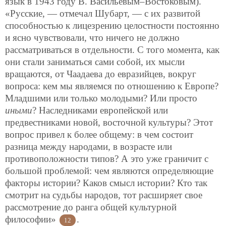
язык в 1943 году В. Васильевым–Востоковым).
«Русские, — отмечал Шубарт, — с их развитой
способностью к лицезрению целостности постоянно
и ясно чувствовали, что ничего не должно
рассматриваться в отдельности. С того момента, как
они стали заниматься сами собой, их мысли
вращаются, от Чаадаева до евразийцев, вокруг
вопроса: кем мы являемся по отношению к Европе?
Младшими или только молодыми? Или просто
иными
? Наследниками европейской или
предвестниками новой, восточной культуры? Этот
вопрос привел к более общему: в чем состоит
разница между народами, в возрасте или
противоположности типов? А это уже граничит с
большой проблемой: чем являются определяющие
факторы истории? Каков смысл истории? Кто так
смотрит на судьбы народов, тот расширяет свое
рассмотрение до ранга общей культурной
философии»
.
12