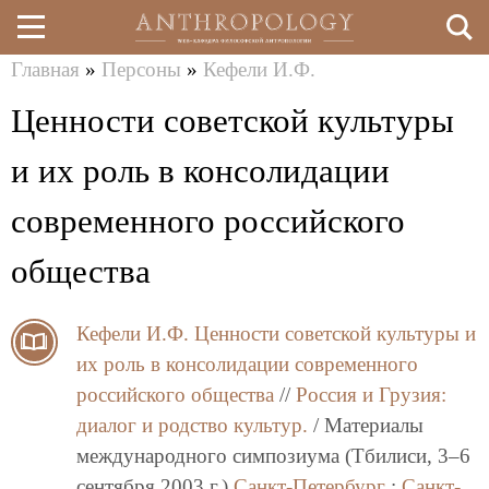
Главная
»
Персоны
»
Кефели И.Ф.
Перейти
Вы
Ценности советской культуры
к
здесь
основному
и их роль в консолидации
содержанию
современного российского
общества
Кефели И.Ф.
Ценности советской культуры и
их роль в консолидации современного
российского общества
//
Россия и Грузия:
диалог и родство культур.
/ Материалы
международного симпозиума (Тбилиси, 3–6
сентября 2003 г.)
Санкт-Петербург
:
Санкт-