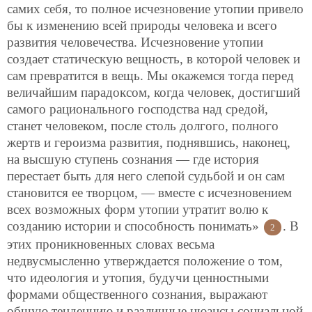
самих себя, то полное исчезновение утопии привело
бы к изменению всей природы человека и всего
развития человечества. Исчезновение утопии
создает статическую вещность,
в которой человек и
сам превратится в вещь. Мы окажемся тогда перед
величайшим парадоксом, когда человек, достигший
самого рационального господства над средой,
станет человеком, после столь долгого, полного
жертв и героизма развития, поднявшись, наконец,
на высшую ступень сознания — где история
перестает быть для него слепой судьбой и он сам
становится ее творцом, — вместе с исчезновением
всех возможных форм утопии утратит волю к
созданию истории и способность понимать»
. В
2
этих проникновенных словах весьма
недвусмысленно утверждается положение о том,
что идеология и утопия, будучи ценностными
формами общественного сознания, выражают
общую тенденцию и различные нюансы социальной