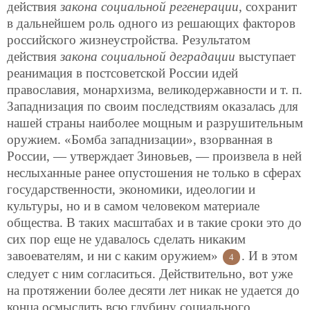
действия
закона социальной регенерации
, сохранит
в дальнейшем роль одного из решающих факторов
российского жизнеустройства. Результатом
действия
закона социальной деградации
выступает
реанимация в постсоветской России идей
православия, монархизма, великодержавности и т. п.
Западнизация по своим последствиям оказалась для
нашей страны наиболее мощным и разрушительным
оружием. «Бомба западнизации», взорванная в
России, — утверждает Зиновьев, — произвела в ней
неслыханные ранее опустошения не только в сферах
государственности, экономики, идеологии и
культуры, но и в самом человеком материале
общества. В таких масштабах и в такие сроки это до
сих пор еще не удавалось сделать никаким
завоевателям, и ни с каким оружием»
. И в этом
4
следует с ним согласиться. Действительно, вот уже
на протяжении более десяти лет никак не удается до
конца осмыслить всю глубину социального