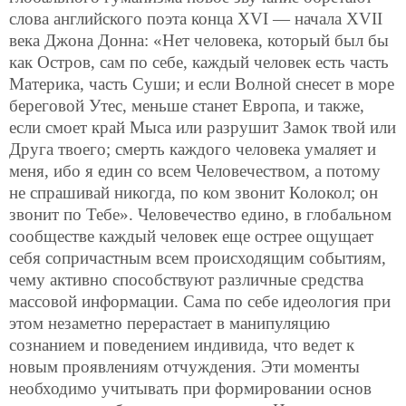
слова английского поэта конца ХVI — начала XVII
века Джона Донна: «Нет человека, который был бы
как Остров, сам по себе, каждый человек есть часть
Материка, часть Суши; и если Волной снесет в море
береговой Утес, меньше станет Европа, и также,
если смоет край Мыса или разрушит Замок твой или
Друга твоего; смерть каждого человека умаляет и
меня, ибо я един со всем Человечеством, а потому
не спрашивай никогда, по ком звонит Колокол; он
звонит по Тебе». Человечество едино, в глобальном
сообществе каждый человек еще острее ощущает
себя сопричастным всем происходящим событиям,
чему активно способствуют различные средства
массовой информации. Сама по себе идеология при
этом незаметно перерастает в манипуляцию
сознанием и поведением индивида, что ведет к
новым проявлениям отчуждения. Эти моменты
необходимо учитывать при формировании основ