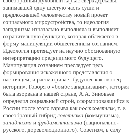
своеобразный духовный каркас сверхдержавы,
занимавшей одну шестую часть суши и
предложившей человечеству новый проект
социального мироустройства, то идеология
западнизма изначально выполняла и выполняет
охранительную функцию, которая облекается в
форму манипуляции общественным сознанием.
Идеология претендует на научно обоснованную
интерпретацию предвидимого будущего.
Манипуляция сознанием преследует цель
формирования искаженного представления о
настоящем, и рассматривает будущее как «конец
истории». Говоря о «бомбе западнизации», которая
была взорвана в нашей стране, А.А. Зиновьев
определил социальный строй, сформировавшийся в
России после этого взрыва как
постсоветизм
, т. е.
своеобразный гибрид
советизма
(коммунизма),
з
ападнизма
и
фундаментализма
(национально-
русского, дореволюционного). Советизм, в силу