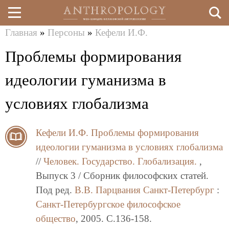
Главная
»
Персоны
»
Кефели И.Ф.
Перейти
Вы
Проблемы формирования
к
здесь
основному
идеологии гуманизма в
содержанию
условиях глобализма
Кефели И.Ф.
Проблемы формирования
идеологии гуманизма в условиях глобализма
//
Человек. Государство. Глобализация.
,
Выпуск 3 / Сборник философских статей.
Под ред.
В.В. Парцвания
Санкт-Петербург
:
Санкт-Петербургское философское
общество
, 2005. C.136-158.