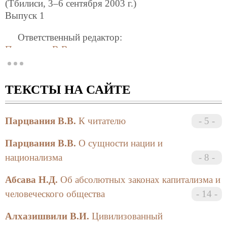
(Тбилиси, 3–6 сентября 2003 г.)
Выпуск 1
Ответственный редактор:
Парцвания В.В.
©
В.В. Парцвания
, отв.ред., 2003
© Санкт-Петербургское философское общество
ТЕКСТЫ НА САЙТЕ
© Российско-грузинский научно-исследовательский
центр «Человек»
Парцвания В.В.
К читателю
5
В сборнике помещены статьи, в которых
рассматривается широкий спектр актуальных
Парцвания В.В.
О сущности нации и
проблем связанных с положением человека в
национализма
8
современном мире. Ведутся дискуссии о сущности
человека, о глобализации, о культурологических
Абсава Н.Д.
Об абсолютных законах капитализма и
проблемах, о национальных вопросах и о
человеческого общества
14
российско-грузинских научно-культурных
взаимоотношениях.
Алхазишвили В.И.
Цивилизованный