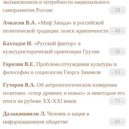
экспансионизм и потребности национального
Авторы выражают глубокую признательность
саморазвития России
28
Парцвания Радмиле Важаевне
за оказанную финансовую поддержку в
Ачкасов В.А.
«Миф Запада» в российской
осуществлении данного издания
политической традиции: поиск идентичности
48
Бахтадзе И.
«Русский фактор» в
культуристорической ориентации Грузии
56
Горозия В.Е.
Проблема отчуждения культуры в
философии и социологии Георга Зиммеля
63
Гуторов В.А.
Об антропологическом измерении
политики: «спор древних и новых» и некоторые его
итоги на рубеже XX-XXI веков
75
Далакишвили Л.
Человек и нация в
информационном обществе
86