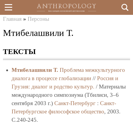
Главная
»
Персоны
Перейти
Вы
Мтибелашвили Т.
к
здесь
основному
ТЕКСТЫ
содержанию
Мтибелашвили Т.
Проблема межкультурного
диалога в процессе глобализации
//
Россия и
Грузия: диалог и родство культур.
/ Материалы
международного симпозиума (Тбилиси, 3–6
сентября 2003 г.)
Санкт-Петербург
:
Санкт-
Петербургское философское общество
, 2003.
C.240-245.