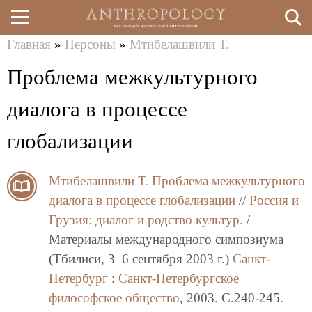
Главная
»
Персоны
»
Мтибелашвили Т.
Перейти
Вы
Проблема межкультурного
к
здесь
основному
диалога в процессе
содержанию
глобализации
Мтибелашвили Т.
Проблема межкультурного
диалога в процессе глобализации
//
Россия и
Грузия: диалог и родство культур.
/
Материалы международного симпозиума
(Тбилиси, 3–6 сентября 2003 г.)
Санкт-
Петербург
:
Санкт-Петербургское
философское общество
, 2003. C.240-245.