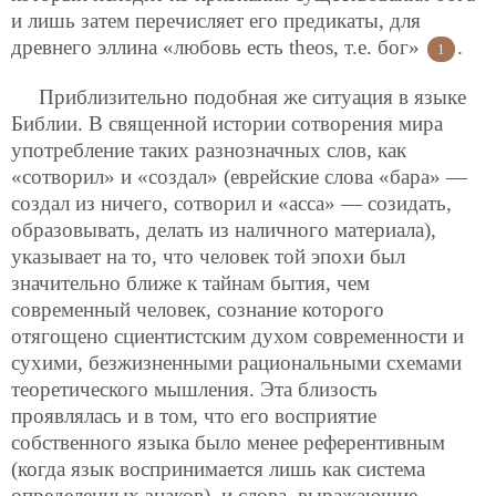
и лишь затем перечисляет его предикаты, для
древнего эллина «любовь есть theos, т.е. бог»
.
1
Приблизительно подобная же ситуация в языке
Библии. В священной истории сотворения мира
употребление таких разнозначных слов, как
«сотворил» и «создал» (еврейские слова «бара» —
создал из ничего, сотворил и «асса» — созидать,
образовывать, делать из наличного материала),
указывает на то, что человек той эпохи был
значительно ближе к тайнам бытия, чем
современный человек, сознание которого
отягощено сциентистским духом современности и
сухими, безжизненными рациональными схемами
теоретического мышления. Эта близость
проявлялась и в том, что его восприятие
собственного языка было менее референтивным
(когда язык воспринимается лишь как система
определенных знаков), и слова, выражающие