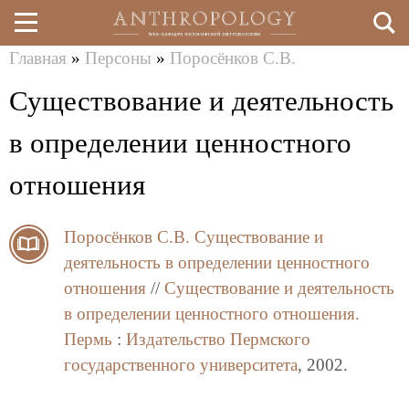
Главная
»
Персоны
»
Поросёнков С.В.
Перейти
Вы
Существование и деятельность
к
здесь
основному
в определении ценностного
содержанию
отношения
Поросёнков С.В.
Существование и
деятельность в определении ценностного
отношения
//
Существование и деятельность
в определении ценностного отношения.
Пермь
:
Издательство Пермского
государственного университета
, 2002.