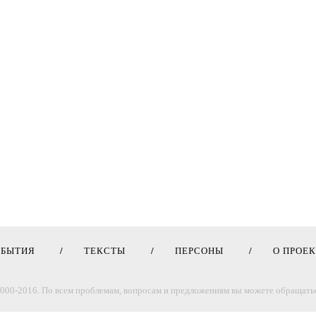
ОБЫТИЯ
ТЕКСТЫ
ПЕРСОНЫ
О ПРОЕ
000-2016. По всем проблемам, вопросам и предложениям вы можете обращатьс