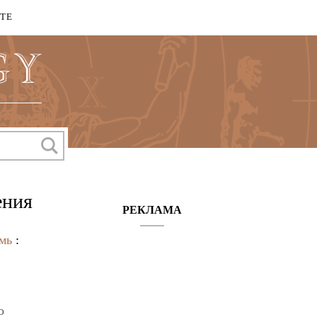
КТЕ
ения
РЕКЛАМА
мь
:
о