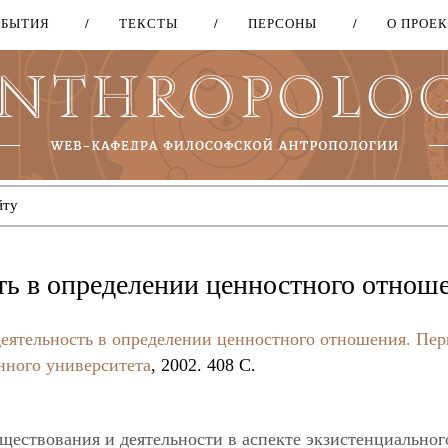
ОБЫТИЯ
ТЕКСТЫ
ПЕРСОНЫ
О ПРОЕ
Перейти
к
основному
содержанию
ть в определении ценностного отнош
еятельность в определении ценностного отношения.
Пер
нного университета
, 2002. 408 C.
ествования и деятельности в аспекте экзистенциальног