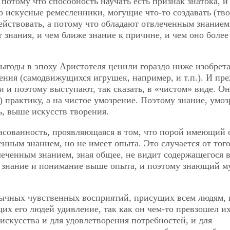
потому что способность научать есть признак знатока, и
о искусные ремесленники, могущие что-то создавать (тво
ействовать, а потому что обладают отвлеченным знанием
т знания, и чем ближе знание к причине, и чем оно боле
ыгоды в эпоху Аристотеля ценили гораздо ниже изобрет
ния (самодвижущихся игрушек, например, и т.п.). И пр
 и поэтому выступают, так сказать, в «чистом» виде. О
 практику, а на чистое умозрение. Поэтому знание, умоз
ь, выше искусств творения.
асованность, проявляющаяся в том, что порой имеющий
ченным знанием, но не имеет опыта. Это случается
от того
еченным знанием, зная общее, не видит содержащегося 
е знание и понимание выше опыта, и поэтому знающий м
бычных чувственных восприятий, присущих всем людям, 
их его людей удивление, так как он чем-то превзошел их
искусства и для удовлетворения потребностей, и для