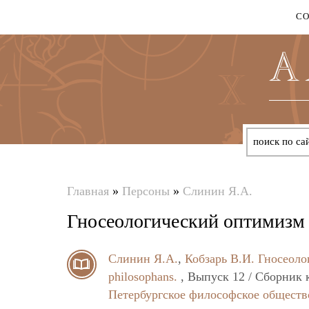
С
Главная
»
Персоны
»
Слинин Я.А.
Вы
Гносеологический оптимизм
здесь
Слинин Я.А.
,
Кобзарь В.И.
Гносеоло
philosophans.
, Выпуск 12 / Сборник 
Петербургское философское обществ