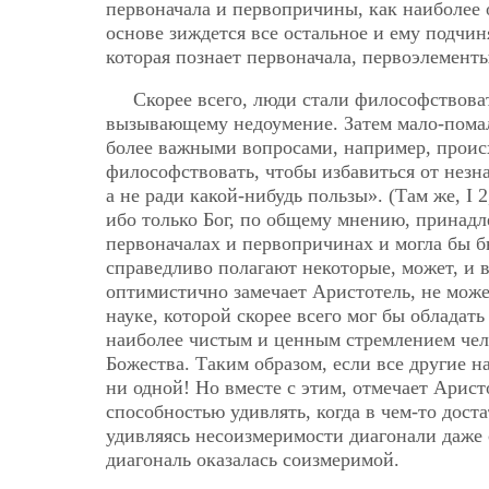
первоначала и первопричины, как наиболее о
основе зиждется все остальное и ему подчин
которая познает первоначала, первоэлемент
Скорее всего, люди стали философствоват
вызывающему недоумение. Затем мало-помалу
более важными вопросами, например, проис
философствовать, чтобы избавиться от незна
а не ради какой-нибудь пользы». (Там же, I 2
ибо только Бог, по общему мнению, принадл
первоначалах и первопричинах и могла бы б
справедливо полагают некоторые, может, и 
оптимистично замечает Аристотель, не може
науке, которой скорее всего мог бы обладать
наиболее чистым и ценным стремлением че
Божества. Таким образом, если все другие 
ни одной! Но вместе с этим, отмечает Арист
способностью удивлять, когда в чем-то доста
удивляясь несоизмеримости диагонали даже 
диагональ оказалась соизмеримой.