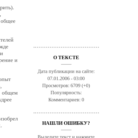
рить).
,
е общее
ателей
ежде
ни
О ТЕКСТЕ
рение и
Дата публикации на сайте:
07.01.2006 - 03:00
 опыт
,
Просмотров:
6709 (+0)
в общем
Популярность:
удрее
Комментариев:
0
изобрел
НАШЛИ ОШИБКУ?
.
Выделите текст и нажмите