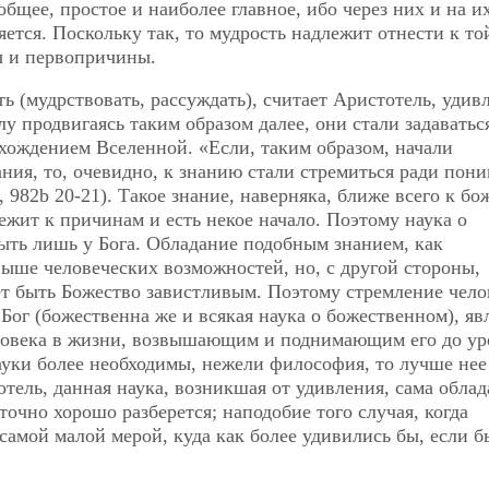
бщее, простое и наиболее главное, ибо через них и на и
яется.
Поскольку так, то мудрость надлежит отнести к то
ы и первопричины.
ь (мудрствовать, рассуждать), считает Аристотель, удив
 продвигаясь таким образом далее, они стали задаватьс
хождением Вселенной. «Если, таким образом, начали
ния, то, очевидно, к знанию стали стремиться ради пон
, 982b 20-21). Такое знание, наверняка, ближе всего к бо
ежит к причинам и есть некое начало. Поэтому наука о
ыть лишь у Бога. Обладание подобным знанием, как
выше человеческих возможностей, но, с другой стороны,
т быть Божество завистливым. Поэтому стремление чело
 Бог (божественна же и всякая наука о божественном), яв
ловека в жизни, возвышающим и поднимающим его до ур
науки более необходимы, нежели философия, то лучше не
отель, данная наука, возникшая от удивления, сама облад
точно хорошо разберется; наподобие того случая, когда
самой малой мерой, куда как более удивились бы, если б