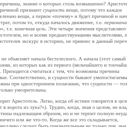
 причины, знание о которых столь возвышенно? Аристот
 причиной признают
сущность
вещи, потому что каждое
делению вещи, а первое «почему» и будет причиной и нач
страт, потом то, откуда началось движение, т.е.
первонача
», т.е. конечная
цель
. Эти четыре значения представляют
истотелем, но и всеми предшествующими мыслителями, 
истотелев экскурс в историю, не привнес в данный переч
не объясняет начала бестелесного. А начала (этот самый
ими, из которых как из первого (мельчайшего и
тончайш
. Приходится считаться с тем, что возможны причины
ые. Соответственно, и сущности бывают умопостигаемы
жны при одностороннем полагании, что сущности — тол
олько умозрительны.
орит Аристотель. Легко, когда об истине говорится в цел
 в ворота из лука?»). Трудно, когда, зная о целом, не вл
стины надлежащим образом, но и не терпит полную неуда
ичего или же что-то. Когда же все это складывается,
аведливо следует быть признательным не только тем, чьи