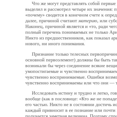
Что же могут представлять собой первые
выделил и рассмотрел четыре их значения:
«почему» сводится в конечном счете к опре
далее, причиной считают
материю
, или суб
Наконец, причиной является и «то, ради чего
полный перечень понимаемых не только Ар
Никто из предшественников, как показал ар
нового, ни иного понимания.
Признание только телесных первопричин 
основной первоэлемент) должны бы быть так
возникали бы через соединение всякие вещи
умопостигаемые и чувственно воспринимаем
чувственно воспринимаемые. Ошибки возмо
чувственно воспринимаемы или что они — т
Исследовать истину и трудно и легко, гов
вообще (как в пословице: «Кто же не попадет
его частью. Никто не в состоянии достичь и
каждый привносит в ее познание или почти н
получается заметная величина. Поэтому спр