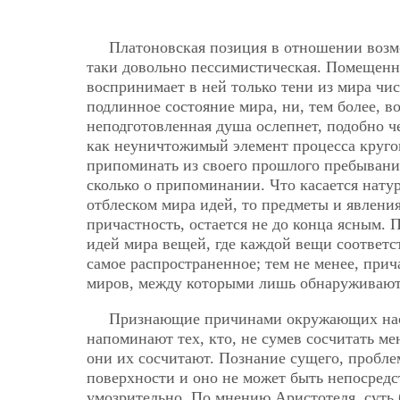
Платоновская позиция в отношении возмо
таки довольно пессимистическая. Помещенна
воспринимает в ней только тени из мира чис
подлинное состояние мира, ни, тем более, в
неподготовленная душа ослепнет, подобно ч
как неуничтожимый элемент процесса кругов
припоминать из своего прошлого пребывания
сколько о припоминании. Что касается нату
отблеском мира идей, то предметы и явления
причастность, остается не до конца ясным.
идей мира вещей, где каждой вещи соответс
самое распространенное; тем не менее, прич
миров, между которыми лишь обнаруживают
Признающие причинами окружающих нас 
напоминают тех, кто, не сумев сосчитать ме
они их сосчитают. Познание сущего, пробле
поверхности и оно не может быть непосредс
умозрительно. По мнению Аристотеля, суть б