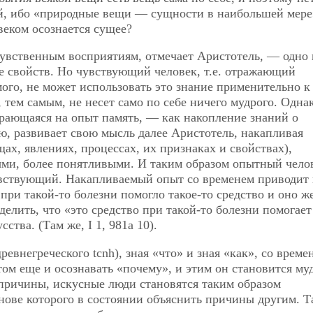
й, ибо «природные вещи — сущности в наибольшей мере
овеком осознается сущее?
увственным восприятиям, отмечает Аристотель, — одно 
е свойств. Но чувствующий человек, т.е. отражающий
ого, не может использовать это знание применительно к
тем самым, не несет само по себе ничего мудрого. Одна
рающаяся на опыт память, — как накопление знаний о
, развивает свою мысль далее Аристотель, накапливая
ах, явлениях, процессах, их признаках и свойствах),
ыми, более понятливыми. И таким образом опытный чело
увствующий. Накапливаемый опыт со временем приводит 
ри такой-то болезни помогло такое-то средство и оно ж
елить, что «это средство при такой-то болезни помогает
ства. (Там же, I 1, 981a 10).
евнегреческого tcnh), зная «что» и зная «как», со време
отом еще и осознавать «почему», и этим он становится му
 причины, искусные люди становятся таким образом
нове которого в состоянии объяснить причины другим. Т