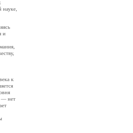
х
й науке,
ляясь
я и
имания,
жеству,
века к
ляется
овня
е — нет
ает
ы