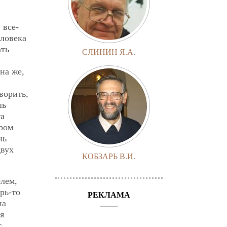
 все-
еловека
ать
СЛИНИН Я.А.
на же,
ворить,
шь
та
иром
нь
двух
КОБЗАРЬ В.И.
лем,
рь-то
РЕКЛАМА
на
я
т