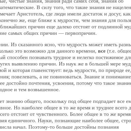
е, чистые знания, знания ради самих себя, знания об
атематические. В силу того, что такие знания не нацеле
мечает Аристотель, где люди имели достаток и досуг, как
конечно же, еще ближе к мудрости, чем знания для поль
 ближайших причин еще далеко отстоят от подлинной му
ание самых общих причин — первопричин.
ии. Из сказанного ясно, что мудрость может иметь разн
сколько это возможно для данного времени,
все
(т.е. общее
рый способен познавать трудное и нелегко постижимое дл
ругих выявлению причин. Из наук же в большей мере му
мой и которая главенствует: ведь мудрости, по природе ее
ения; повелевать, а не повиноваться. Знание и понимание
ее достойно почтения, усвоения, потому что такое знани
бодное и тем возвышенное.
ет знанию общего, поскольку под общее подпадает все е
ное. Но наиболее общее в то же время и труднее всего 
сего отстоит от чувственного. Более общее в то же время
зия единичного. Науки, познающие наиболее общее, стр
 числа начал. Поэтому-то больше достойны познания