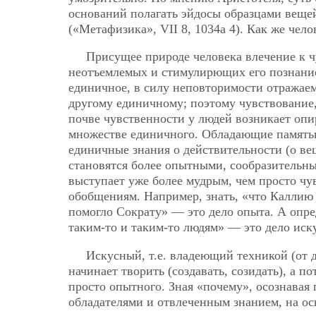
оснований полагать эйдосы образцами веще
(«Метафизика», VII 8, 1034a 4). Как же чел
Присущее природе человека влечение к ч
неотъемлемых и стимулирющих
его познани
единичное, в силу неповторимости отражаем
другому единичному; поэтому чувствование, 
почве чувственности у людей возникает опи
множестве единичного. Обладающие памятью
единичные знания о действительности (о вещ
становятся более опытными, сообразительн
выступает уже более мудрым, чем просто ч
обобщениям. Например, знать, «что Каллию п
помогло Сократу» — это дело опыта. А опред
таким-то и таким-то людям» — это дело искус
Искусный, т.е. владеющий техникой (от др
начинает творить (создавать, созидать), а п
просто опытного. Зная «почему», осознавая
обладателями и отвлеченным знанием, на ос