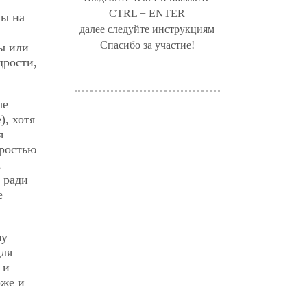
CTRL + ENTER
ны на
далее следуйте инструкциям
Спасибо за участие!
зы или
дрости,
ые
), хотя
я
дростью
,
 ради
е
му
для
 и
оже и