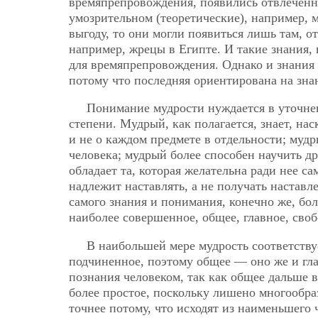
времяпрепровождения, появились отвлеченны
умозрительном (теоретические), например, м
выгоду, то они могли появиться лишь там, от
например, жрецы в Египте. И такие знания, 
для времяпрепровождения. Однако и знания
потому что последняя ориентирована на зн
Понимание мудрости нуждается в уточнен
степени. Мудрый, как полагается, знает, на
и не о каждом предмете в отдельности; муд
человека; мудрый более способен научить д
обладает та, которая желательна ради нее са
надлежит наставлять, а не получать наставл
самого знания и понимания, конечно же, бол
наиболее совершенное, общее, главное, сво
В наибольшей мере мудрость соответству
подчиненное, поэтому общее — оно же и глав
познания человеком, так как общее дальше в
более простое, поскольку лишено многообра
точнее потому, что исходят из наименьшего