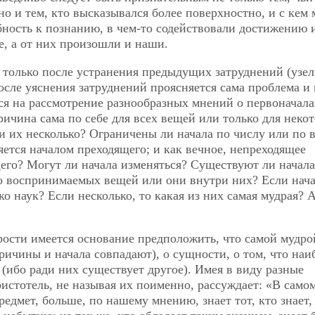
о и тем, кто высказывался более поверхностно, и с кем 
обность к познанию, в чем-то содействовали достижению 
, а от них произошли и наши.
только после устранения предыдущих затруднений (узел
 после уяснения затруднений проясняется сама проблема и
ся на рассмотрение разнообразных мнений о первоначала
ричина сама по себе для всех вещей или только для неко
ли их несколько? Ограничены ли начала по числу или по 
яется началом преходящего; и как вечное, непреходящее
его? Могут ли начала изменяться? Существуют ли начала
но воспринимаемых вещей или они внутри них? Если нач
ко наук? Если несколько, то какая из них самая мудрая? 
рости имеется основание предположить, что самой мудро
ричины и начала совпадают), о сущности, о том, что наи
е (ибо ради них существует другое). Имея в виду разные
стотель, не называя их поименно, рассуждает: «В самом
предмет, больше, по нашему мнению, знает тот, кто знает,