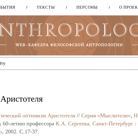
ОБЫТИЯ
ТЕКСТЫ
ПЕРСОНЫ
О ПРОЕ
Перейти
к
основному
содержанию
 Аристотеля
гический оптимизм Аристотеля
//
Серия «Мыслители»
,
H
к 60-летию профессора
К.А. Сергеева
.
Санкт-Петербург
:
о
, 2002. C.17-37.