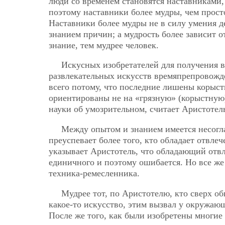
люди со временем становятся наставниками, 
поэтому наставники более мудры, чем прост
Наставники более мудры не в силу умения д
знанием причин; а мудрость более зависит о
знание, тем мудрее человек.
Искусных изобретателей для получения в
развлекательных искусств времяпрепровожде
всего потому, что последние лишены корысти
ориентированы не на «грязную» (корыстную)
науки об умозрительном, считает Аристотел
Между опытом и знанием имеется несогл
преуспевает более того, кто обладает отвле
указывает Аристотель, что обладающий отвл
единичного и поэтому ошибается. Но все ж
техника-ремесленника.
Мудрее тот, по Аристотелю, кто сверх о
какое-то искусство, этим вызвал у окружающ
После же того, как были изобретены многие 