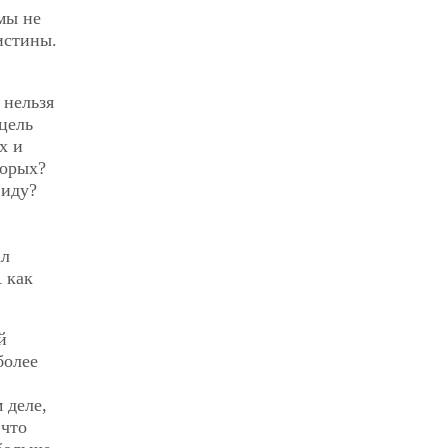
мы не
истины.
 нельзя
 цель
х и
торых?
виду?
ал
А как
й
более
 деле,
 что