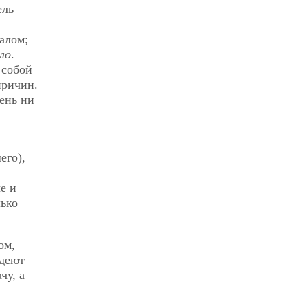
ель
алом;
ло
.
 собой
причин.
ень ни
его),
е и
ько
ом,
адеют
чу, а