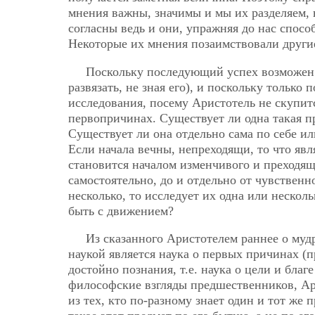
мнения важны, значимы и мы их разделяем, н
согласны ведь и они, упражняя до нас спос
Некоторые их мнения позаимствовали другие
Поскольку последующий успех возможен 
развязать, не зная его), и поскольку только
исследования, посему Аристотель не скупит
первопричинах. Существует ли одна такая п
Существует ли она отдельно сама по себе и
Если начала вечны, непреходящи, то что явл
становится началом изменчивого и преходящ
самостоятельно, до и отдельно от чувствен
несколько, то исследует их одна или несколь
быть с движением?
Из сказанного Аристотелем раннее о муд
наукой является наука о первых причинах (п
достойно познания, т.е. наука о цели и благ
философские взгляды предшественников, Ари
из тех, кто по-разному знает один и тот же 