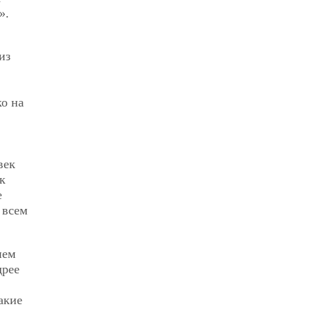
».
из
ко на
век
к
е
 всем
нем
дрее
акие