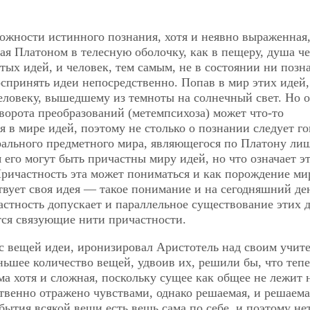
жности истинного познания, хотя и неявно выраженная,
я Платоном в телесную оболочку, как в пещеру, душа ч
тых идей, и человек, тем самым, не в состоянии ни позн
оспринять идеи непосредственно. Попав в мир этих идей,
еловеку, вышедшему из темноты на солнечный свет. Но о
орота преобразований (метемпсихоза) может что-то
 в мире идей, поэтому не столько о познании следует го
рального предметного мира, являющегося по Платону ли
 его могут быть причастны миру идей, но что означает э
 Причастность эта может пониматься и как порождение м
твует своя идея — такое понимание и на сегодняшний де
астность допускает и параллельное существование этих 
ся связующие нити причастности.
вещей идеи, иронизировал Аристотель над своим учите
ньшее количество вещей, удвоив их, решили бы, что тепе
ма хотя и сложная, поскольку сущее как общее не лежит 
твенно отражено чувствами, однако решаемая, и решаема
ытия всякой вещи есть вещь сама по себе, и поэтому не