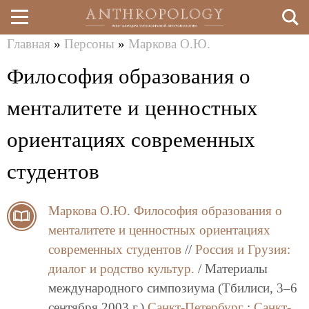
Главная
»
Персоны
»
Маркова О.Ю.
Перейти
Вы
Философия образования о
к
здесь
основному
менталитете и ценностных
содержанию
ориентациях современных
студентов
Маркова О.Ю.
Философия образования о
менталитете и ценностных ориентациях
современных студентов
//
Россия и Грузия:
диалог и родство культур.
/ Материалы
международного симпозиума (Тбилиси, 3–6
сентября 2003 г.)
Санкт-Петербург
:
Санкт-