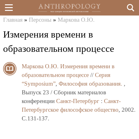
Главная
»
Персоны
»
Маркова О.Ю.
Перейти
Вы
Измерения времени в
к
здесь
основному
образовательном процессе
содержанию
Маркова О.Ю.
Измерения времени в
образовательном процессе
//
Серия
“Symposium”
,
Философия образования.
,
Выпуск 23 / Сборник материалов
конференции
Санкт-Петербург
:
Санкт-
Петербургское философское общество
, 2002.
C.131-137.