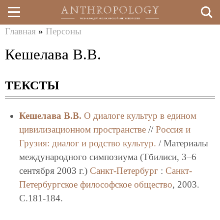
Главная
»
Персоны
Перейти
Вы
Кешелава В.В.
к
здесь
основному
ТЕКСТЫ
содержанию
Кешелава В.В.
О диалоге культур в едином
цивилизационном пространстве
//
Россия и
Грузия: диалог и родство культур.
/ Материалы
международного симпозиума (Тбилиси, 3–6
сентября 2003 г.)
Санкт-Петербург
:
Санкт-
Петербургское философское общество
, 2003.
C.181-184.