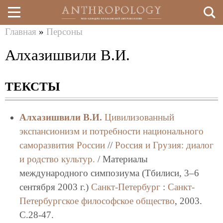
Главная
»
Персоны
Перейти
Вы
Алхазишвили В.И.
к
здесь
основному
ТЕКСТЫ
содержанию
Алхазишвили В.И.
Цивилизованный
экспансионизм и потребности национального
саморазвития России
//
Россия и Грузия: диалог
и родство культур.
/ Материалы
международного симпозиума (Тбилиси, 3–6
сентября 2003 г.)
Санкт-Петербург
:
Санкт-
Петербургское философское общество
, 2003.
C.28-47.