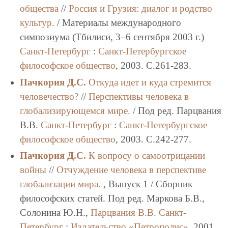
общества
//
Россия и Грузия: диалог и родство
культур.
/ Материалы международного
симпозиума (Тбилиси, 3–6 сентября 2003 г.)
Санкт-Петербург
:
Санкт-Петербургское
философское общество
, 2003. C.261-283.
Пачкория Д.С.
Откуда идет и куда стремится
человечество?
//
Перспективы человека в
глобализирующемся мире.
/ Под ред. Парцвания
В.В.
Санкт-Петербург
:
Санкт-Петербургское
философское общество
, 2003. C.242-277.
Пачкория Д.С.
К вопросу о самоотрицании
войны
//
Отчуждение человека в перспективе
глобализации мира.
, Выпуск 1 / Сборник
философских статей. Под ред. Маркова Б.В.,
Солонина Ю.Н.,
Парцвания В.В.
Санкт-
Петербург
:
Издательство «Петрополис»
, 2001.