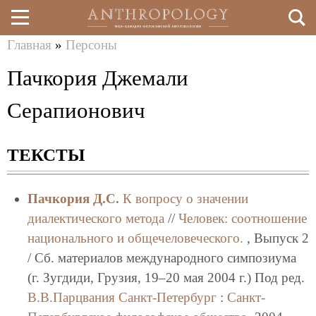
Главная
»
Персоны
Перейти
Вы
Пачкория Джемали
к
здесь
основному
Серапионович
содержанию
ТЕКСТЫ
Пачкория Д.С.
К вопросу о значении
диалектического метода
//
Человек: соотношение
национального и общечеловеческого.
, Выпуск 2
/ Сб. материалов международного симпозиума
(г. Зугдиди, Грузия, 19–20 мая 2004 г.) Под ред.
В.В.Парцвания
Санкт-Петербург
:
Санкт-