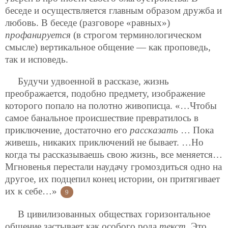
беседе и осуществляется главным образом дружба и
любовь. В беседе (разговоре «равных»)
профанируется
(в строгом терминологическом
смысле) вертикальное общение — как проповедь,
так и исповедь.
Будучи удвоенной в рассказе, жизнь
преображается, подобно предмету, изображение
которого попало на полотно живописца. «…Чтобы
самое банальное происшествие превратилось в
приключение, достаточно его
рассказать
… Пока
живешь, никаких приключений не бывает. …Но
когда ты рассказываешь свою жизнь, все меняется…
Мгновенья перестали наудачу громоздиться одно на
другое, их подцепил конец истории, он притягивает
их к себе…»
9
В цивилизованных обществах горизонтальное
общение застывает как особого рода
текст
. Это