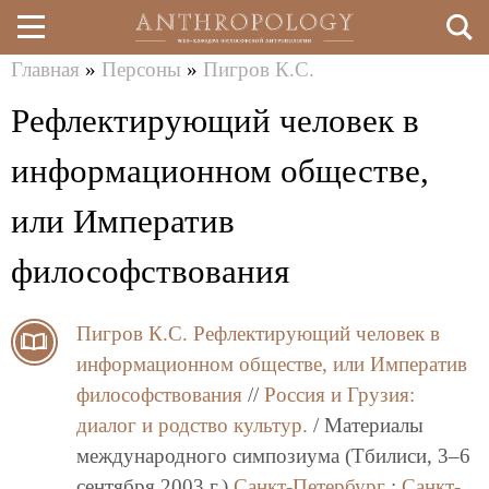
Главная
»
Персоны
»
Пигров К.С.
Перейти
Вы
Рефлектирующий человек в
к
здесь
основному
информационном обществе,
содержанию
или Императив
философствования
Пигров К.С.
Рефлектирующий человек в
информационном обществе, или Императив
философствования
//
Россия и Грузия:
диалог и родство культур.
/ Материалы
международного симпозиума (Тбилиси, 3–6
сентября 2003 г.)
Санкт-Петербург
:
Санкт-