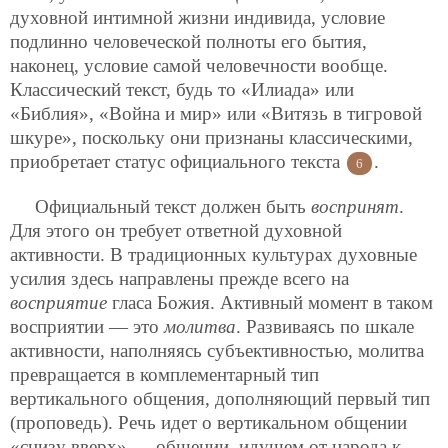
духовной интимной жизни индивида, условие
подлинно человеческой полноты его бытия,
наконец, условие самой человечности вообще.
Классический текст, будь то «Илиада» или
«Библия», «Война и мир» или «Витязь в тигровой
шкуре», поскольку они признаны классическими,
приобретает статус официального текста
.
6
Официальный текст должен быть
воспринят
.
Для этого он требует ответной духовной
активности. В традиционных культурах
духовные
усилия здесь направлены прежде всего на
восприятие
гласа Божия. Активный момент в таком
восприятии — это
молитва
. Развиваясь по шкале
активности, наполняясь субъективностью, молитва
превращается в комплементарный тип
вертикального общения, дополняющий первый тип
(проповедь). Речь идет о вертикальном общении
«снизу вверх» — общении, идущем от народа к