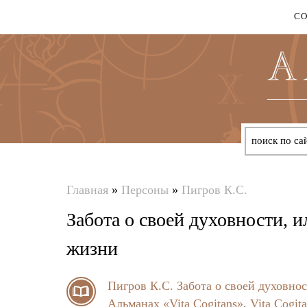
С
Главная
»
Персоны
»
Пигров К.С.
Вы
Забота о своей духовности, 
здесь
жизни
Пигров К.С.
Забота о своей духовно
Альманах «Vita Cogitans»
,
Vita Cogit