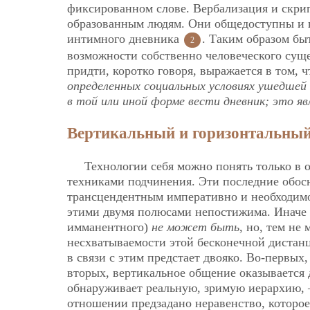
фиксированном слове. Вербализация и скрип
образованным людям. Они общедоступны и п
интимного дневника
. Таким образом бы
2
возможности собственно человеческого суще
придти, коротко говоря, выражается в том, 
определенных социальных условиях ушедшей 
в той или иной форме вести дневник; это я
Вертикальный и горизонтальный
Технологии себя можно понять только в 
техниками подчинения.
Эти последние обос
трансцендентным императивно и необходимо
этими двумя полюсами непостижима. Иначе 
имманентного)
не может быть
, но, тем не
несхватываемости этой бесконечной дистан
в связи с этим предстает двояко. Во-первых
вторых, вертикальное общение оказывается 
обнаруживает реальную, зримую иерархию, 
отношении предзадано неравенство, которое