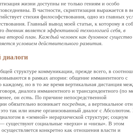
тизация жизни доступны не только гениям и особо
овседневны. В частности, скриптизация выражается в в
тийствует стихия философствования, одно из главных ус
ствования. Главный вывод моей статьи, к которому я со
что
дневник является эффективной технологией себя, в
на второй план. Каждый человек как духовное существо
вляется условием действительного развития
.
 диалоги
общей структуре коммуникации, прежде всего, в соотнош
новываются в рамках апории: общение имманентного с
 каждому, но в то же время вертикальная дистанция меж
говоря, диалога имманентного и трансцендентного (по м
 менее, он
есть
. По причине непосредственной
ции обязательно возникает
посредник
, а вертикальное от
, это так или иначе организованный диалог с Абсолютом.
диалогом в «земной» иерархической структуре; социум
— существуют социальные «верхи» и «низы». В этом
 осуществляется конкретно как отношения власти и