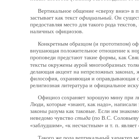
Вертикальное общение «сверху вниз» в 
застывает как текст
официальный
. Он сущес
предоставляя место для такого рода текстов
наличных официозов.
Конкретным образцом (и прототипом) оф
внушающая положительное отношение к но
проповеди предстают такие формы, как Свя
тексты окружены аурой многообразных толк
делающая акцент на непреложных законах, 
философия, охраняющая и оправдывающая с
религиозная литература и официальное иску
Официоз сохраняет хорошую мину при лю
Люди, которые «знают, как надо», написал
законы разума как таковые. Если им знакомо
неведомо чувство
стыда
(по В.С. Соловьев
«заблудшим», «к несчастным» и т. п. являе
Такого же рода вертикальный характер м