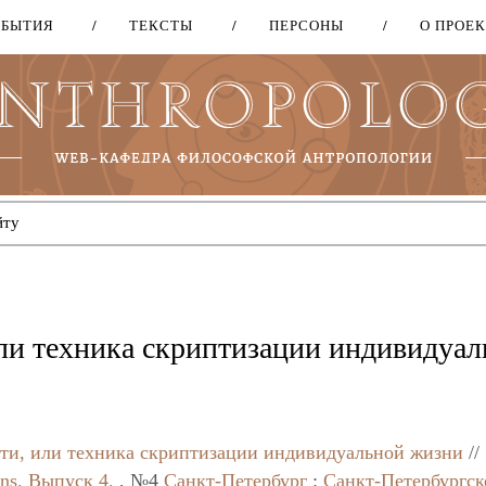
ОБЫТИЯ
ТЕКСТЫ
ПЕРСОНЫ
О ПРОЕ
Перейти
к
основному
содержанию
или техника скриптизации индивидуа
сти, или техника скриптизации индивидуальной жизни
//
ans. Выпуск 4.
, №4
Санкт-Петербург
:
Санкт-Петербургск