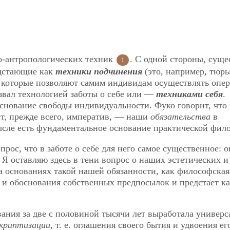
но-антропологических техник
. С одной стороны, сущ
1
едстающие как
техники подчинения
(это, например, тюр
, которые позволяют самим индивидам осуществлять опе
азвал технологией заботы о себе или —
техниками себя
.
снование свободы индивидуальности. Фуко говорит, что 
ет, прежде всего, императив, — наши
обязательства
в
ысле есть фундаментальное основание практической фил
ос, что в заботе о себе для него самое существенное: о
Я оставляю здесь в тени вопрос о наших эстетических и
на
основаниях такой нашей обязанности, как философская
 и обоснования собственных предпосылок и предстает к
ания за две с половиной тысячи лет выработала универ
скриптизации
, т. е. оглашения своего бытия и удвоения ег