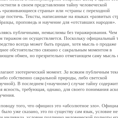
остигли в своем
представлении тайну человеческой
ть «развивающиеся страны» или «страны с переходной
еще постичь. Тексты, написанные на языках «развитых ст
бразцы, проповедь и научение для «отставших народов».
являясь публичными, немыслимы без тиражирования. Чем
им тиражом он осуществляется. Поскольку официальный 
средство всегда может быть продан, хотя мысль о продаже
днее обстоятельство связано с сакральным моментом в
кающем обмен, но презрительно отметающем саму мысль 
лагают эзотерический момент.
За
всяким публичным тек
либо собственно сакральной природы, либо светской
аучной). В последнем («научном») случае тайну содержит
я ясность, требующая, однако, для своего понимания аск
учения.
 поводу того, что официоз это «абсолютное зло». Офици
было уже сказано, это по существу сам язык, условие не
и индивида, условие подлинно человеческой полноты ег