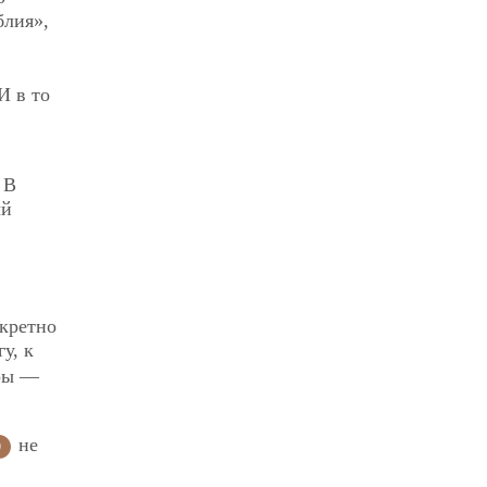
блия»,
И в то
 В
ый
нкретно
у, к
ры —
не
0