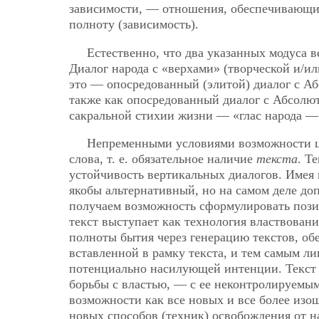
зависимости, — отношения, обеспечивающие
полноту (зависимость).
Естественно, что два указанных модуса 
Диалог народа с «верхами» (творческой и/ил
это — опосредованный (элитой) диалог с Аб
также как опосредованный диалог с Абсолют
сакральной стихии жизни — «глас народа — 
Непременными условиями возможности ци
слова, т. е. обязательное наличие
текста
. Т
устойчивость вертикальных диалогов. Имея 
якобы альтернативный, но на самом деле доп
получаем возможность сформулировать пози
текст выступает как технология властвован
полноты бытия через генерацию текстов, об
вставленной в рамку текста, и тем самым л
потенциально насилующей интенции. Текст 
борьбы с властью, — с ее неконтролируемы
возможности как все новых и все более изо
новых способов (техник) освобождения от н