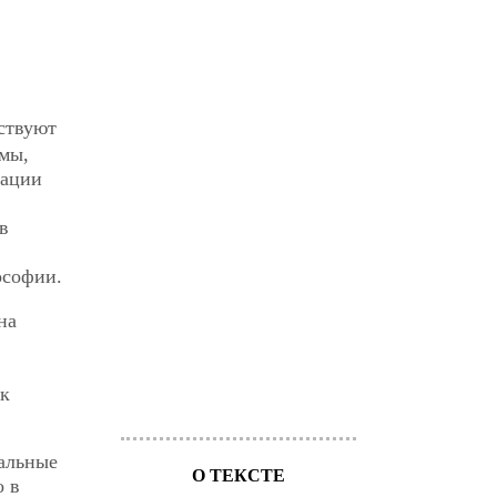
ествуют
ьмы,
рации
в
ософии.
на
ак
сальные
О ТЕКСТЕ
о в