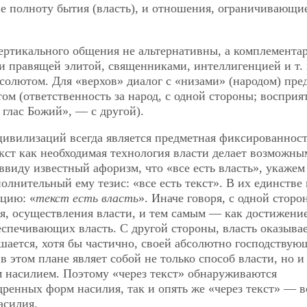
 полноту бытия (власть), и отношения, ограничивающие
вертикального общения не альтернативны, а комплемента
и правящей элитой, священниками, интеллигенцией и т. 
солютом. Для «верхов» диалог с «низами» (народом) пре
ом (ответственность за народ, с одной стороны; восприя
глас Божий», — с другой).
вилизаций всегда является предметная фиксированнос
екст как необходимая технология власти делает возможны
ввиду известный афоризм, что «все есть власть», укажем
олнительный ему тезис: «все есть текст». В их единстве
цию: «
текст есть власть
». Иначе говоря, с одной сторо
ия, осуществления власти, и тем самым — как достижени
еспечивающих власть. С другой стороны, власть оказыва
ишается, хотя бы частично, своей абсолютно господствую
в этом плане являет
собой не только способ власти, но и
м насилием. Поэтому «через текст» обнаруживаются
щренных форм насилия, так и опять же «через текст» — в
асилия.