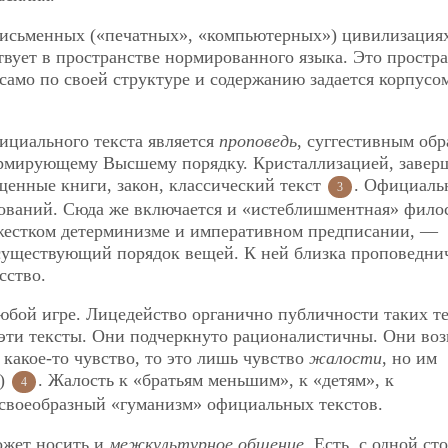
письменных («печатных», «компьютерных») цивилизация
твует в пространстве нормированного языка. Это простра
, само по своей структуре и содержанию задается корпусо
ициального текста является
проповедь
, суггестивным обр
рмирующему Высшему порядку. Кристаллизацией, завер
щенные книги, закон, классический текст
. Официаль
3
ований. Сюда же включается и «истеблишментная» фило
жестком детерминизме и императивном предписании, —
уществующий порядок вещей. К ней близка проповедни
сство.
бой игре. Лицедейство органично публичности таких те
и эти тексты. Они подчеркнуто рационалистичны. Они во
 какое-то чувство, то это лишь чувство
жалости
, но им
у)
. Жалость к «братьям меньшим», к «детям», к
4
т своеобразный «гуманизм» официальных текстов.
ожет носить и
межкультурное общение.
Есть, с одной ст