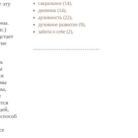
сакральное
(14),
 эту
дневник
(14),
духовность
(22),
рны.
духовное развитие
(9),
п.)
забота о себе
(2),
дстает
тие
ть
м
 и
 мы
ны,
е
ется
щей,
 способ
се