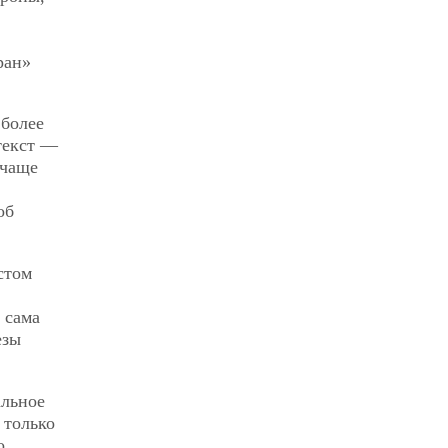
ран»
 более
текст —
 чаще
об
стом
 сама
езы
альное
 только
о