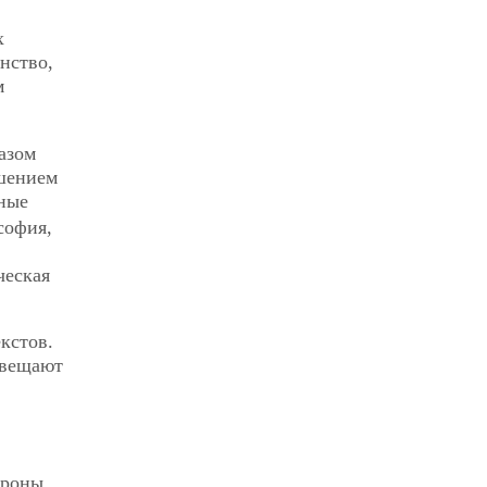
х
нство,
м
азом
шением
ные
софия,
ческая
кстов.
звещают
ороны,