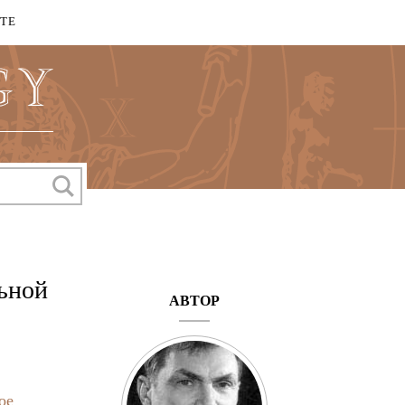
КТЕ
льной
АВТОР
ое