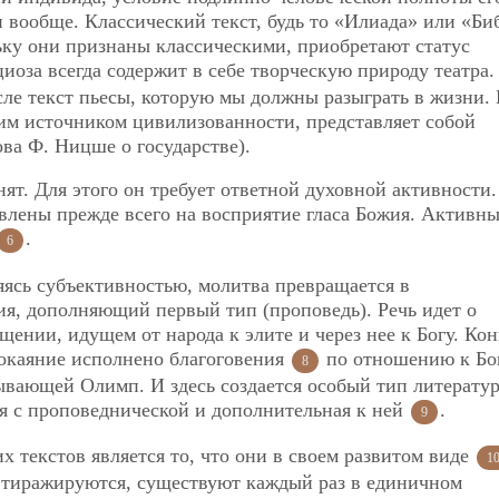
 вообще. Классический текст, будь то «Илиада» или «Би
ьку они признаны классическими, приобретают статус
иоза всегда содержит в себе творческую природу театра.
е текст пьесы, которую мы должны разыграть в жизни. 
им источником цивилизованности, представляет собой
ва Ф. Ницше о государстве).
т. Для этого он требует ответной духовной активности.
влены прежде всего на восприятие гласа Божия. Активн
.
6
яясь субъективностью, молитва превращается в
я, дополняющий первый тип (проповедь). Речь идет о
ении, идущем от народа к элите и через нее к Богу. Ко
каяние исполнено благоговения
по отношению к Бог
8
тывающей Олимп. И здесь создается
особый тип литерату
ая с проповеднической и дополнительная к ней
.
9
текстов является то, что они в своем развитом виде
1
е тиражируются, существуют каждый раз в единичном