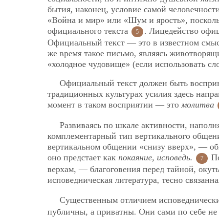
бытия, наконец, условие самой человечности
«Война и мир» или «Шум и ярость», поскол
официального текста
. Лицедейство офиц
5
Официальный текст — это в известном смысл
же время
такое письмо, являясь животворящ
«холодное чудовище» (если использовать сло
Официальный текст должен быть восприня
традиционных культурах усилия здесь напра
момент в таком восприятии — это
молитва
Развиваясь по шкале активности, наполн
комплементарный тип вертикального общени
вертикальном общении «снизу вверх», — общ
оно предстает как
покаяние, исповедь.
По
7
верхам, — благоговения перед тайной, оку
исповедническая литература, тесно связанн
Существенным отличием исповеднических 
публичны, а приватны. Они сами по себе н