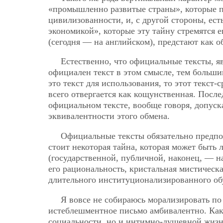
«промышленно развитые страны», которые п
цивилизованности, и, с другой стороны, ес
экономикой», которые эту тайну стремятся 
(сегодня — на английском), предстают как о
Естественно, что официальные тексты, 
официален текст в этом смысле, тем больш
это текст для использования, то этот текст-
всего отвергается как кощунственная. После
официальном тексте, вообще говоря, допус
эквивалентности этого обмена.
Официальные тексты обязательно предпо
стоит некоторая тайна, которая может быть 
(государственной, публичной, наконец, — н
его рациональность, кристальная мистическа
длительного институционализированного об
Я вовсе не собираюсь морализировать по
истеблешментное письмо амбивалентно. Как 
социальности, но и интимно-душевной жизн