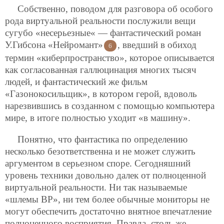
Собственно, поводом для разговора об особого
рода виртуальной реальности послужили вещи
сугубо «несерьезные« — фантастический роман
У.Гибсона «Нейромант»
, введший в обиход
6
термин «киберпространство», которое описывается
как согласованная галлюцинация многих тысяч
людей, и фантастический же фильм
«Газонокосильщик», в котором герой, вдоволь
нарезвившись в созданном с помощью компьютера
мире, в итоге полностью уходит «в машину».
Понятно, что фантастика по определению
несколько безответственна и не может служить
аргументом в серьезном споре. Сегодняшний
уровень техники довольно далек от полноценной
виртуальной реальности. Ни так называемые
«шлемы ВР», ни тем более обычные мониторы не
могут обеспечить достаточно внятное впечатление
полноценного восприятия. Правда, столь же