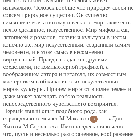
именно в такой реальности человек живет
изначально. Человек вообще «по природе» своей не
совсем природное существо. Он существо
символическое, а потому и весь его мир также есть
нечто сделанное, искусственное. Мир мифов и саг,
летописей и романов, поэзии и культуры в целом —
конечно же, мир искусственный, созданный самим
человеком, и в этом смысле несомненно
виртуальный. Правда, создан он другими
средствами, не компьютерной графикой, а
воображением автора и читателя, их совместным
мастерством в обживании этих искусственных
миров культуры. Причем мир этот вполне реален и
даже может замещать собою реальность
непосредственного чувственного восприятия.
Первый явный опыт подобного рода, как
справедливо отмечает М.Маклюэн
, — «Дон
3
Кихот» М.Сервантеса. Именно здесь стало ясно,
что, пусть и несколько разгоряченное, воображение