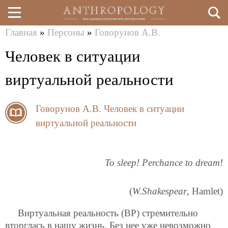
Главная
»
Персоны
»
Говорунов А.В.
Перейти
Вы
Человек в ситуации
к
здесь
основному
виртуальной реальности
содержанию
Говорунов А.В.
Человек в ситуации
виртуальной реальности
To sleep! Perchance to dream!
(
W.Shakespear
, Hamlet)
Виртуальная реальность (ВР) стремительно
вторглась в нашу жизнь. Без нее уже невозможно