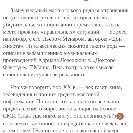
Замечательный мастер такого рода выстраивания
искусственных реальностей, которые столь
убедительны, что постоянно стремятся встать на
место прежних «правильных» ситуаций, — Борхес,
например, с его Пьером Менаром, автором «Дон
Кихота». Из классических сюжетов такого рода —
описание вымышленных музыкальных
произведений Адриана Леверкюна в «Докторе
Фаустусе» Т.Манна. Весь театр в этом смысле —
сплошная виртуальная реальность.
Что уж говорить про ХХ в. — век газет, кино,
телевидения и прочих средств массовой
информации. Понятно, что абсолютно все наши
представления о мире, возникающие на основе
СМИ (а как еще иначе могут они возникнуть?)
,
5
есть нечто сделанное, опосредствованное: век газет,
а тем более ТВ и интернета в значительной мере