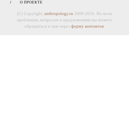
О ПРОЕКТЕ
(C) Copyright,
anthropology.ru
2000-2016. По всем
проблемам, вопросам и предложениям вы можете
обращаться к нам через
форму контактов
.