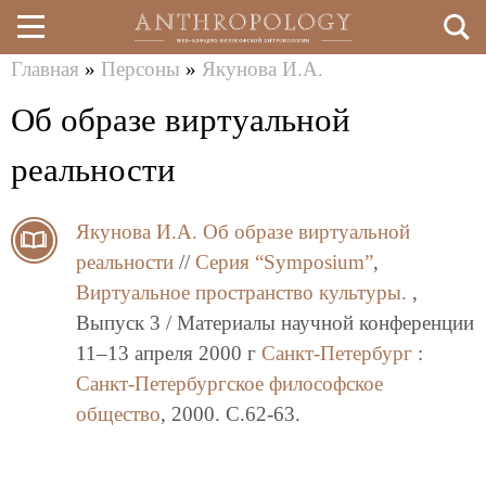
Главная
»
Персоны
»
Якунова И.А.
Перейти
Вы
Об образе виртуальной
к
здесь
основному
реальности
содержанию
Якунова И.А.
Об образе виртуальной
реальности
//
Серия “Symposium”
,
Виртуальное пространство культуры.
,
Выпуск 3 / Материалы научной конференции
11–13 апреля 2000 г
Санкт-Петербург
:
Санкт-Петербургское философское
общество
, 2000. C.62-63.