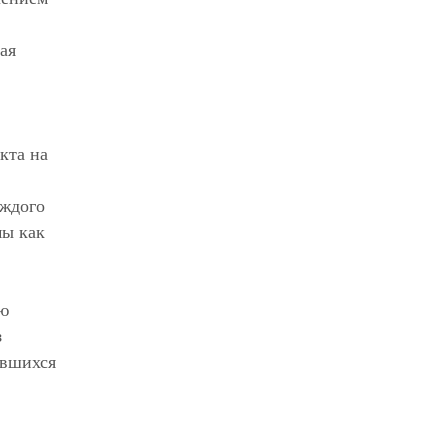
ая
кта на
аждого
мы как
ую
з
авшихся