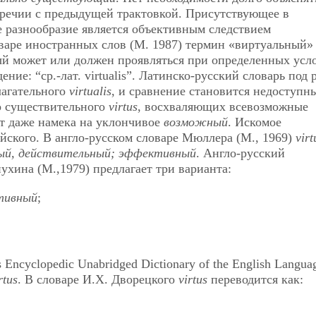
оречии с предыдущей трактовкой. Присутствующее в
 разнообразие является объективным следствием
варе иностранных слов (М. 1987) термин «виртуальный»
ый может или должен проявляться при определенных усл
ние: “ср.-лат. virtualis”. Латинско-русский словарь под 
лагательного
virtualis
, и сравнение становится недоступн
о существительного
virtus
, восхваляющих всевозможные
ет даже намека на уклончивое
возможный
. Искомое
ийского. В англо-русском словаре Мюллера (М., 1969)
virt
ный, действительный; эффективный
. Англо-русский
ухина (М.,1979) предлагает три варианта:
тивный
;
Encyclopedic Unabridged Dictionary of the English Langua
rtus
. В словаре И.Х. Дворецкого
virtus
переводится как: