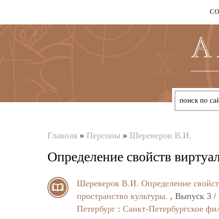
С
Главная
»
Персоны
»
Шереверов В.И.
Вы
Определение свойств виртуа
здесь
Шереверов В.И.
Определение свойст
пространство культуры.
, Выпуск 3 /
Петербург
:
Санкт-Петербургское фи