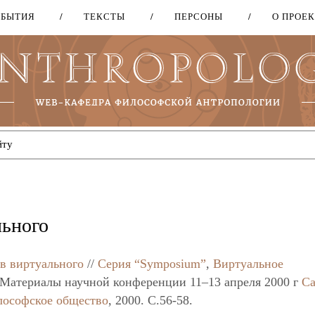
ОБЫТИЯ
ТЕКСТЫ
ПЕРСОНЫ
О ПРОЕ
Перейти
к
основному
содержанию
льного
в виртуального
//
Серия “Symposium”
,
Виртуальное
 Материалы научной конференции 11–13 апреля 2000 г
Са
лософское общество
, 2000. C.56-58.