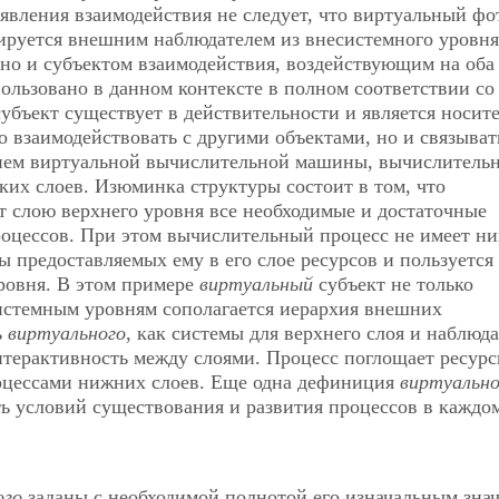
 явления взаимодействия не следует, что виртуальный фо
ируется внешним наблюдателем из внесистемного уровня
 но и субъектом взаимодействия, воздействующим на оба
ользовано в данном контексте в полном соответствии со
бъект существует в действительности и является носит
 взаимодействовать с другими объектами, но и связыват
тием виртуальной вычислительной машины, вычислитель
ких слоев. Изюминка структуры состоит в том, что
т слою верхнего уровня все необходимые и достаточные
роцессов. При этом вычислительный процесс не имеет н
ы предоставляемых ему в его слое ресурсов и пользуется
ровня. В этом примере
виртуальный
субъект не только
 Системным уровням
сополагается иерархия внешних
ь
виртуального
, как системы для верхнего слоя и наблюд
нтерактивность между слоями. Процесс поглощает ресур
процессами нижних слоев. Еще одна дефиниция
виртуальн
ть условий существования и развития процессов в каждом
ого
заданы с необходимой полнотой его изначальным зна