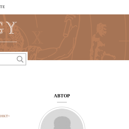
КТЕ
АВТОР
нкт-