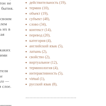
действительность
(19),
тон не
 бытия.
термин
(10),
объект
(19),
 своим
субъект
(48),
елем
слово
(34),
ь их в
контекст
(14),
ная
перевод
(20),
категория
(4),
английский язык
(5),
икаких
латынь
(2),
 ими
свойство
(2),
виртуальное
(12),
терминология
(4),
ателя
интерактивность
(5),
сы
virtual
(1),
ого —
русский язык
(8),
 слое.
чением