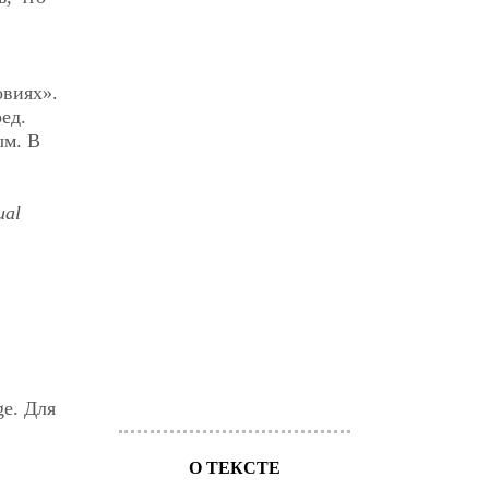
овиях».
ред.
ым. В
ual
ge. Для
О ТЕКСТЕ