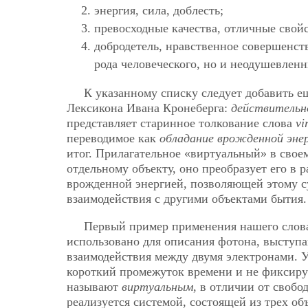
энергия, сила, доблесть;
превосходные качества, отличные свойс
добродетель, нравственное совершенст
рода человеческого, но и неодушевленн
К указанному списку следует добавить ещ
Лексикона Ивана Кронеберга:
действительн
представляет старинное толкование слова
vi
переводимое как
обладание врожденной энер
итог. Прилагательное «виртуальный» в свое
отдельному объекту, оно преобразует его в
врожденной энергией, позволяющей этому с
взаимодействия с другими объектами бытия.
Первый пример применения нашего слова 
использовано для описания фотона, выступа
взаимодействия между двумя электронами. 
короткий промежуток времени и не фиксируе
называют
виртуальным
, в отличии от своб
реализуется системой, состоящей из трех об