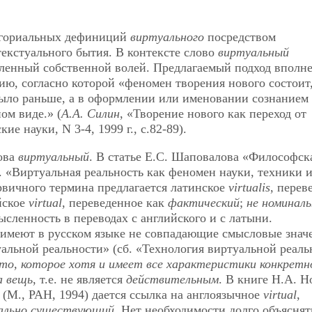
тегориальных дефиниций
виртуального
посредством
екстуального бытия. В контексте слово
виртуальный
еленный собственной волей. Предлагаемый подход вполн
ю, согласно которой «феномен творения нового состоит,
 было раньше, а в оформлении или именовании сознанием 
ом виде.» (
А.А. Силин
, «Творение нового как переход от
е науки, N 3-4, 1999 г., с.82-89).
ова
виртуальный
. В статье Е.С. Шаповалова «Философск
. «Виртуальная реальность как феномен науки, техники 
первичного термина предлагается латинское
virtualis
, перев
йское
virtual
, переведенное как
фактический
;
не номиналь
сленность в переводах с английского и с латыни.
имеют в русском языке не совпадающие смысловые знач
уальной реальности» (сб. «Технология виртуальной реаль
то, которое хотя и имеет все характеристики конкретн
а вещь
, т.е. не является
действительным
. В книге Н.А. Н
(М., РАН, 1994) дается ссылка на англоязычное
virtual
,
еально существующий
. Нет необходимости долго объяснят