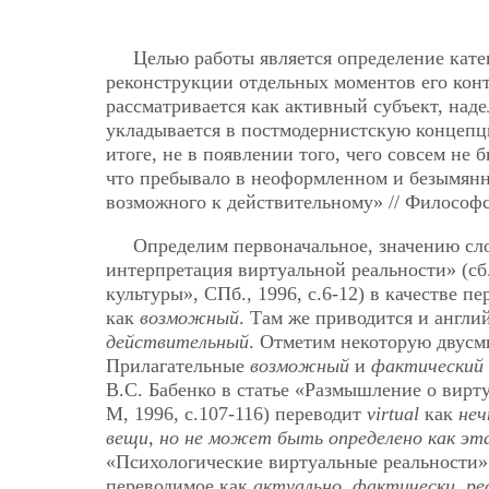
Целью работы является определение ка
реконструкции отдельных моментов его конт
рассматривается как активный субъект, над
укладывается в постмодернистскую концепци
итоге, не в появлении того, чего совсем не
что пребывало в неоформленном и безымянн
возможного к действительному» // Философски
Определим первоначальное, значению сл
интерпретация виртуальной реальности» (сб
культуры», СПб., 1996, с.6-12) в качестве 
как
возможный
. Там же приводится и англи
действительный
. Отметим некоторую двусмы
Прилагательные
возможный
и
фактический
В.С. Бабенко в статье «Размышление о вирт
М, 1996, с.107-116) переводит
virtual
как
неч
вещи, но не может быть определено как эт
«Психологические виртуальные реальности» 
переводимое как
актуально, фактически, р