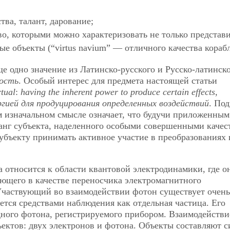
тва, талант, дарование;
во, которыми можно характеризовать не только представ
ые объекты (“virtus navium” — отличного качества корабл
е одно значение из Латинско-русского и Русско-латинск
ость
. Особый интерес для предмета настоящей статьи
rtual
:
having the inherent power to produce certain effects
,
гией для продуцирования определенных воздействий
. По
м изначальном смысле означает, что будучи приложенным
 ранг субъекта, наделенного особыми совершенными качес
убъекту принимать активное участие в преобразованиях 
относится к области квантовой электродинамики, где о
ющего в качестве переносчика электромагнитного
Участвующий во взаимодействии фотон существует очень
тся средствами наблюдения как отдельная частица. Его
одного фотона, регистрируемого прибором. Взаимодействи
ъектов: двух электронов и фотона. Объекты составляют 