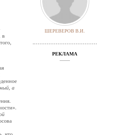
е
ШЕРЕВЕРОВ В.И.
 в
того,
РЕКЛАМА
ая
и
еденное
ный, а
ения.
ности».
ой
осова
ь, что