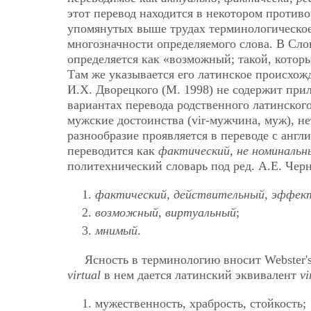
этот перевод находится в некотором против
упомянутых выше трудах терминологическое
многозначности определяемого слова. В Сло
определяется как «возможный; такой, котор
Там же указывается его латинское происхожде
И.Х. Дворецкого (М. 1998) не содержит при
вариантах перевода родственного латинског
мужские достоинства (vir-мужчина, муж), н
разнообразие проявляется в переводе с англ
переводится как
фактический, не номиналь
политехнический словарь под ред. А.Е. Черн
фактический, действительный, эффек
возможный, виртуальный
;
мнимый
.
Ясность
в терминологию вносит Webster's 
virtual
в нем дается латинский эквивалент
vi
мужественность, храбрость, стойкость;