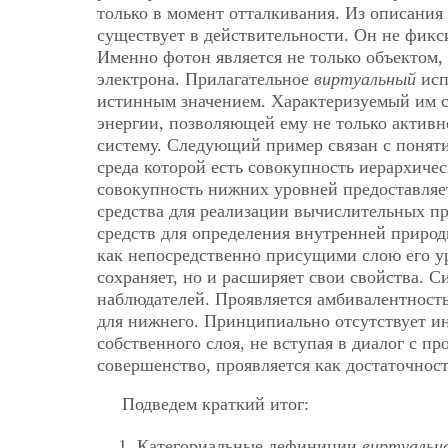
только в момент отталкивания. Из описания
существует в действительности. Он не фикс
Именно фотон является не только объектом,
электрона. Прилагательное
виртуальный
исп
истинным значением. Характеризуемый им су
энергии, позволяющей ему не только активно
систему. Следующий пример связан с поня
среда которой есть совокупность иерархичес
совокупность нижних уровней предоставляе
средства для реализации вычислительных п
средств для определения внутренней природ
как непосредственно присущими слою его у
сохраняет, но и расширяет свои свойства.
наблюдателей. Проявляется амбивалентност
для нижнего. Принципиально отсутствует и
собственного слоя, не вступая в диалог с 
совершенство, проявляется как достаточнос
Подведем краткий итог:
Категориальные дефиниции
виртуальн