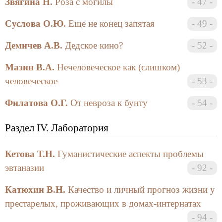
Звягина Н.
Роза с могилы
47
итоге благополучно засекаются в авангардистском
флаворе. Некросмещение обнаруживает новые
Суслова О.Ю.
Еще не конец запятая
49
возможности. Оно предлагает культуре вариант
Демичев А.В.
Дедское кино?
52
шокотерапии. Смерть, как сильно-, быстро- и
безотказно действующее средство, позволяет
Мазин В.А.
Нечеловеческое как (слишком)
скомпрометировать власть как таковую, ибо
человеческое
53
позволяет занять арьергардную позицию, позицию
сзади, позицию отставания и выбывания. «У нас
Филатова О.Г.
От невроза к бунту
54
ему стало свободно, что жизнь, что смерть» (А.
Платонов). Авангард революционен и
Раздел IV. Лаборатория
разрушителен, арьергард последователен и
созидателен.
Кетова Т.Н.
Гуманистические аспекты проблемы
Но, разумеется, текст лишь игра, в которой
эвтаназии
92
«автор берет на себя роль мертвеца» (
М. Фуко
). И
прямое попадание в зону действительно лишь в
Катюхин В.Н.
Качество и личный прогноз жизни у
силу того, что текст стал реальней реальности.
престарелых, проживающих в домах-интернатах
Литература стала самой жизнью. И оно же есть
94