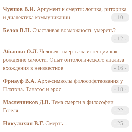
в культуре, о тех точках отсчета, с которых
Чуешов В.И.
Аргумент к смерти: логика, риторика
начинается ее постижение, жизненно необходимо.
и диалектика коммуникации
10
Другими словами, «Введение в место» смерти —
это, наверное, идеальное введение в ситуацию
Белов В.Н.
Счастливая возможность умереть?
жизни.
12
В жанре «материалов конференции», конечно же
Абышко О.Л.
Человек: смерть экзистенции как
трудно соблюсти строго очерченное смысловое
рождение самости. Опыт онтологического анализа
пространство. Однако, внимательный читатель
обратит внимание на то, что и в этом «усеченном»
вхождения в неизвестное
16
выпуске мы постарались сохранить традиционные
Фриауф В.А.
Архе-символы философствования у
рубрики, посвященные обсуждению вечных
«смертогенных» вопросов, даже если их названия
Платона. Танатос и эрос
18
несколько изменились («Метафизика Смерти»,
Масленников Д.В.
Тема смерти в философии
«Русский Танатос», «Смерть в социокультурном
измерении»). С другой стороны, традиционный
Гегеля
22
заголовок «Лаборатория» имеет здесь иной смысл
Никулихин В.Г.
Смерть...
25
по сравнению с первыми двумя выпусками. Теперь
это не только экспериментальный полигон «юных