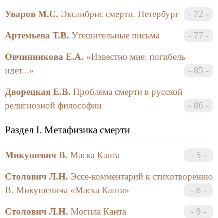
Уваров М.С.
Экслибрис смерти. Петербург
72
Введение в место
Артемьева Т.В.
Утешительные письма
77
Перед Вами, уважаемый читатель, третий,
специальный, выпуск философского альманаха
Овчинникова Е.А.
«Известно мне: погибель
«Фигуры Танатоса», приуроченный к проведению
идет...»
85
Международной конференции «Тема смерти в
духовном опыте человечества».
Дворецкая Е.В.
Проблема смерти в русской
религиозной философии
86
Вид его может показаться странным: вместо
привычно зеленоватых страниц первого томика и
Раздел I. Метафизика смерти
слегка облагороженной стати второго вам
предлагается взять в руки и перелистать
Микушевич В.
Маска Канта
5
стандартную по формату книжицу, где собраны так
называемые «тезисы», отрывки из статей, крупицы
Столович Л.Н.
Эссе-комментарий к стихотворению
мыслей… Связующая доминанта этих публикаций
В. Микушевича «Маска Канта»
6
все та же: смерть как символ, судьба, рок культуры.
Как часть нашей жизни. «Ввести в смерть» вряд ли
Столович Л.Н.
Могила Канта
9
возможно, но вновь поразмышлять о месте смерти