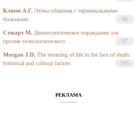
бесконечный апокалиптический текст, в котором
событие смерти имеет позитивную совершенность.
Клюев А.Г.
Этика общения с терминальными
Письмо стало гоголевским.
больными
96
Вот почему «еще не конец запятая», вот почему
Стюарт М.
Деонтологическое оправдание зла
очередные «специальные» «Фигуры» у Вас в руках.
против телеологического
97
И значит — мы в месте!
Morgan J.D.
The meaning of life in the face of death:
historical and cultural factors
105
РЕКЛАМА