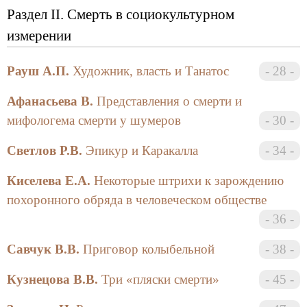
Раздел II. Смерть в социокультурном
танатологов», но и пространство для предъявления
результатов серьезных научных исследований. В
измерении
завершение сборника читатель имеет возможность
познакомиться с публикуемым на русском языке
Рауш А.П.
Художник, власть и Танатос
28
впервые отрывком из работы известного
американского исследователя М. Стюарта.
Афанасьева В.
Представления о смерти и
мифологема смерти у шумеров
30
Некрописьмо легче запустить, нежели удержать
и направить или, тем более, остановить.
Светлов Р.В.
Эпикур и Каракалла
34
Некроизвержение «ризомирует». Отечественная
культура, очнувшаяся в зоне высокого апокалипти-
Киселева Е.А.
Некоторые штрихи к зарождению
ческого напряжения (столь ей знакомого),
похоронного обряда в человеческом обществе
заговорила о том, о чем семь десятилетий говорить
36
было неприлично. Сфокусированная смерть
усилила эффективность сопротивления,
Савчук В.В.
Приговор колыбельной
38
некродетонаторы зафиксировали радикально-
жесткий полюс приложения усилий. Мягкотелый
Кузнецова В.В.
Три «пляски смерти»
45
постмодернизм способен лишь имитировать и
усложнять игру, оттягивая развязку. Его продукты в