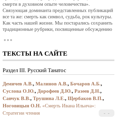
смерти в духовном опыте человечества».
Связующая доминанта представленных публикаций
все та же: смерть как символ, судьба, рок культуры.
Как часть нашей жизни. Мы постарались сохранить
традиционные рубрики, посвященные обсуждению
вечных «смертогенных» вопросов, даже если их
названия несколько изменились («Метафизика
смерти», «Русский Танатос», «Смерть в
ТЕКСТЫ НА САЙТЕ
социокультурном измерении»). Вместе с тем,
традиционный заголовок «Лаборатория» имеет
здесь иной смысл по сравнению с первыми двумя
Раздел III. Русский Танатос
выпусками. Теперь это не только
экспериментальный полигон «юных танатологов»,
Демичев А.В.
,
Малинов А.В.
,
Бочаров А.Б.
,
но и пространство для предъявления результатов
Суслова О.Ю.
,
Дорофеев Д.Ю.
,
Разеев Д.Н.
,
серьезных научных исследований. В завершение
сборника читатель имеет возможность
Савчук В.В.
,
Трушина Л.Е.
,
Щербаков В.П.
,
познакомиться с публикуемыми на русском языке
Ноговицын О.Н.
«Смерть Ивана Ильича»:
впервые отрывком из работы известного
Стратегии чтения
американского исследователя М. Стюарта.